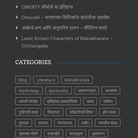
QWERTY कीबोर्ड चा इतिहास
Dhruv64 – भारताच्या सिलिकॉन क्रांतीचा उद्घोष!
अखेरचे क्षण आणि अनुत्तरित प्रश्न – मॅरिलिन मन्रो
Least Known Characters of Mahabharata –
Chitrangada
CATEGORIES
Blog
Literature
Mahabharata
Mythology
Spirituality
अक्षरगणवृत्त
अध्यात्म
आरती संग्रह
इतिहास/आख्यायिका
कथा
कविता
गुन्हेगारी कथा
चित्रपट
चौकटीतले विश्व
झेन कथा
पुस्तक
प्रवास
फेरफटका
ब्लॉग
भारतीय कथा
भुताच्या गोष्टी
मनुस्मृति
मात्रावृत्त
मुक्तांगण