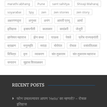
marathi abhang
Pune
sant sahitya
Shivaji Maharaj
soyarabai
Spy
zen
zen stories
zen story
अक्षरगणवृत्त
अनुभव
अभंग
आरती प्रभू
आर्या
इतिहास
इसापनीती
कलाकार
कादंबरी
जेजुरी
ज्ञानेश्वर महाराज
झेन कथा
पाऊस
पेशवे
फ्रेंच राज्यक्रांती
ब्राह्मण
मनुस्मृति
मराठा
मोरोपंत
रोचक
वसंततिलका
विचित्र
वृत्त
व्याकरण
संत तुकाराम
संत तुकाराम महाराज
सनातन
सुहास शिरवळकर
RECENT POSTS
फोन उचलल्यावर आपण ‘Hello’ का म्हणतो? – रोचक
इतिहास