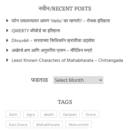
नवीन/RECENT POSTS
फोन उचलल्यावर आपण ‘Hello’ का म्हणतो? – रोचक इतिहास
QWERTY कीबोर्ड चा इतिहास
Dhruv64 – भारताच्या सिलिकॉन क्रांतीचा उद्घोष!
अखेरचे क्षण आणि अनुत्तरित प्रश्न – मॅरिलिन मन्रो
Least Known Characters of Mahabharata – Chitrangada
फडताळ
फडताळ
TAGS
Aarti
Agra
death
Ganpati
Grace
Kavi Grace
Mahabharata
Manusmriti