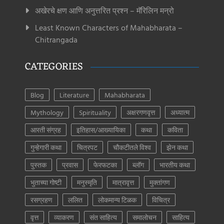
अखेरचे क्षण आणि अनुत्तरित प्रश्न – मॅरिलिन मन्रो
Least Known Characters of Mahabharata –
Chitrangada
CATEGORIES
Blog
Literature
Mahabharata
Mythology
Spirituality
अक्षरगणवृत्त
अध्यात्म
आरती संग्रह
इतिहास/आख्यायिका
कथा
कविता
गुन्हेगारी कथा
चित्रपट
चौकटीतले विश्व
झेन कथा
पुस्तक
प्रवास
फेरफटका
ब्लॉग
भारतीय कथा
भुताच्या गोष्टी
मनुस्मृति
मात्रावृत्त
मुक्तांगण
रसग्रहण
ललित
लोकमान्य टिळक
विचित्र
वृत्त
व्याकरण
संत साहित्य
समालोचन
साहित्य