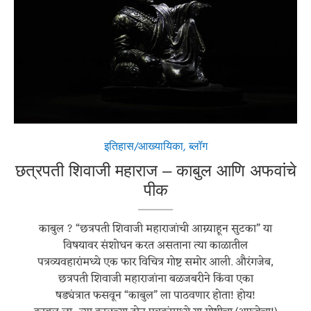
Chhatrapati Shivaji Maharaj, Image by
Datta Farande
Pixabay
from
इतिहास/आख्यायिका
,
ब्लॉग
छत्रपती शिवाजी महाराज – काबुल आणि अफवांचे
पीक
काबुल ? “छत्रपती शिवाजी महाराजांची आग्र्याहून सुटका” या
विषयावर संशोधन करत असताना त्या काळातील
पत्रव्यवहारांमध्ये एक फार विचित्र गोष्ट समोर आली. औरंगजेब,
छत्रपती शिवाजी महाराजांना बळजबरीने किंवा एका
षड्यंत्रात फसवून “काबुल” ला पाठवणार होता! होय!