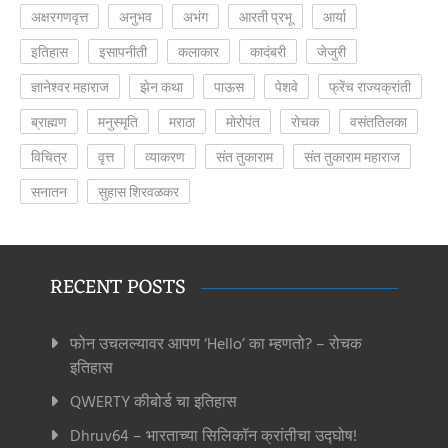
अक्षरगणवृत्त
अनुभव
अभंग
आरती प्रभू
आर्या
इतिहास
इसापनीती
कलाकार
कादंबरी
जेजुरी
ज्ञानेश्वर महाराज
झेन कथा
पाऊस
पेशवे
फ्रेंच राज्यक्रांती
ब्राह्मण
मनुस्मृति
मराठा
मोरोपंत
रोचक
वसंततिलका
विचित्र
वृत्त
व्याकरण
संत तुकाराम
संत तुकाराम महाराज
सनातन
सुहास शिरवळकर
RECENT POSTS
फोन उचलल्यावर आपण ‘Hello’ का म्हणतो? – रोचक
इतिहास
QWERTY कीबोर्ड चा इतिहास
Dhruv64 – भारताच्या सिलिकॉन क्रांतीचा उद्घोष!