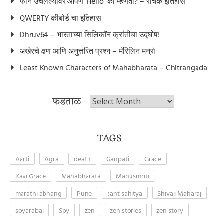
फोन उचलल्यावर आपण ‘Hello’ का म्हणतो? – रोचक इतिहास
QWERTY कीबोर्ड चा इतिहास
Dhruv64 – भारताच्या सिलिकॉन क्रांतीचा उद्घोष!
अखेरचे क्षण आणि अनुत्तरित प्रश्न – मॅरिलिन मन्रो
Least Known Characters of Mahabharata – Chitrangada
फडताळ
फडताळ
TAGS
Aarti
Agra
death
Ganpati
Grace
Kavi Grace
Mahabharata
Manusmriti
marathi abhang
Pune
sant sahitya
Shivaji Maharaj
soyarabai
Spy
zen
zen stories
zen story