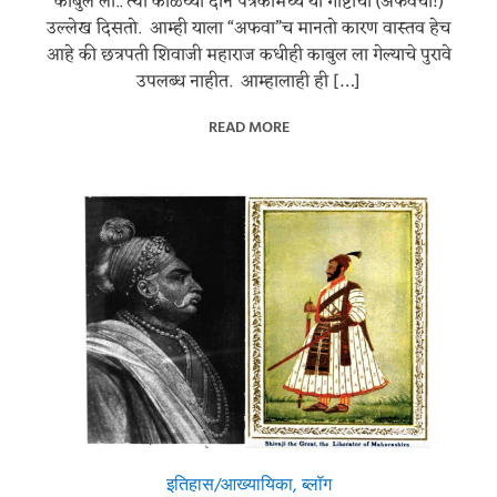
काबुल ला.. त्या काळच्या दोन पत्रकांमध्ये या गोष्टीचा (अफवेचा!)
उल्लेख दिसतो. आम्ही याला “अफवा”च मानतो कारण वास्तव हेच
आहे की छत्रपती शिवाजी महाराज कधीही काबुल ला गेल्याचे पुरावे
उपलब्ध नाहीत. आम्हालाही ही […]
READ MORE
इतिहास/आख्यायिका
,
ब्लॉग