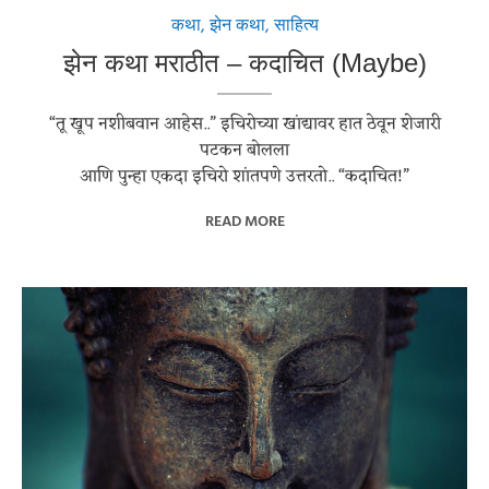
कथा
,
झेन कथा
,
साहित्य
झेन कथा मराठीत – कदाचित (Maybe)
“तू खूप नशीबवान आहेस..” इचिरोच्या खांद्यावर हात ठेवून शेजारी
पटकन बोलला
आणि पुन्हा एकदा इचिरो शांतपणे उत्तरतो.. “कदाचित!”
READ MORE