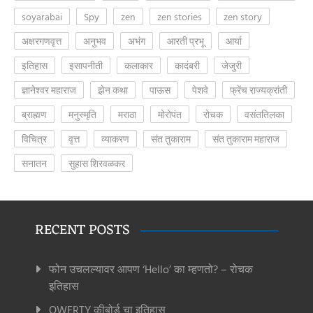
soyarabai
Spy
zen
zen stories
zen story
अक्षरगणवृत्त
अनुभव
अभंग
आरती प्रभू
आर्या
इतिहास
इसापनीती
कलाकार
कादंबरी
जेजुरी
ज्ञानेश्वर महाराज
झेन कथा
पाऊस
पेशवे
फ्रेंच राज्यक्रांती
ब्राह्मण
मनुस्मृति
मराठा
मोरोपंत
रोचक
वसंततिलका
विचित्र
वृत्त
व्याकरण
संत तुकाराम
संत तुकाराम महाराज
सनातन
सुहास शिरवळकर
RECENT POSTS
फोन उचलल्यावर आपण ‘Hello’ का म्हणतो? – रोचक
इतिहास
QWERTY कीबोर्ड चा इतिहास