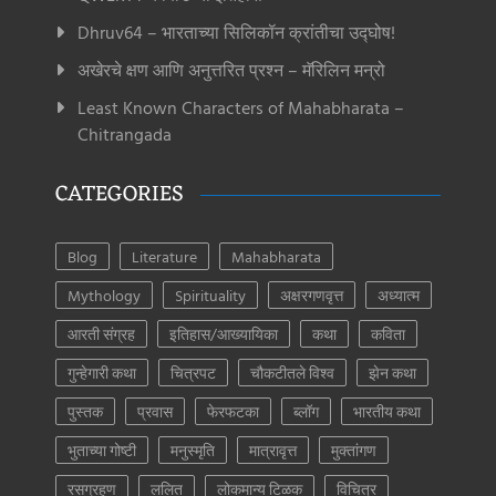
Dhruv64 – भारताच्या सिलिकॉन क्रांतीचा उद्घोष!
अखेरचे क्षण आणि अनुत्तरित प्रश्न – मॅरिलिन मन्रो
Least Known Characters of Mahabharata –
Chitrangada
CATEGORIES
Blog
Literature
Mahabharata
Mythology
Spirituality
अक्षरगणवृत्त
अध्यात्म
आरती संग्रह
इतिहास/आख्यायिका
कथा
कविता
गुन्हेगारी कथा
चित्रपट
चौकटीतले विश्व
झेन कथा
पुस्तक
प्रवास
फेरफटका
ब्लॉग
भारतीय कथा
भुताच्या गोष्टी
मनुस्मृति
मात्रावृत्त
मुक्तांगण
रसग्रहण
ललित
लोकमान्य टिळक
विचित्र