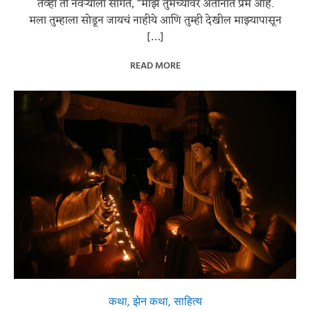
तेव्हा ती नवऱ्याला सांगते, “माझे तुमच्यावर अतोनात प्रेम आहे.
मला तुम्हाला सोडून जायचं नाहीये आणि तुम्ही देखील माझ्यापासून
[…]
READ MORE
कथा
,
झेन कथा
,
साहित्य