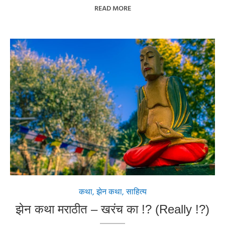
READ MORE
कथा
,
झेन कथा
,
साहित्य
झेन कथा मराठीत – खरंच का !? (Really !?)