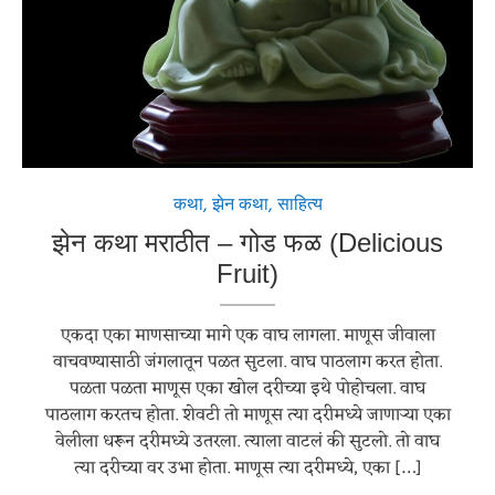
Smiling Buddha Image by
James C
Pixabay
from
कथा
,
झेन कथा
,
साहित्य
झेन कथा मराठीत – गोड फळ (Delicious
Fruit)
एकदा एका माणसाच्या मागे एक वाघ लागला. माणूस जीवाला
वाचवण्यासाठी जंगलातून पळत सुटला. वाघ पाठलाग करत होता.
पळता पळता माणूस एका खोल दरीच्या इथे पोहोचला. वाघ
पाठलाग करतच होता. शेवटी तो माणूस त्या दरीमध्ये जाणाऱ्या एका
वेलीला धरून दरीमध्ये उतरला. त्याला वाटलं की सुटलो. तो वाघ
त्या दरीच्या वर उभा होता. माणूस त्या दरीमध्ये, एका […]