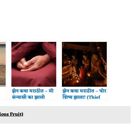
झेन कथा मराठीत – मी
झेन कथा मराठीत – चोर
संन्यासी का झालो
शिष्य झाला! (Thief
(Why I became a
Becomes Disciple)
monk?)
ious Fruit)