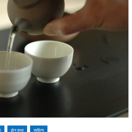
ा
झेन कथा
साहित्य