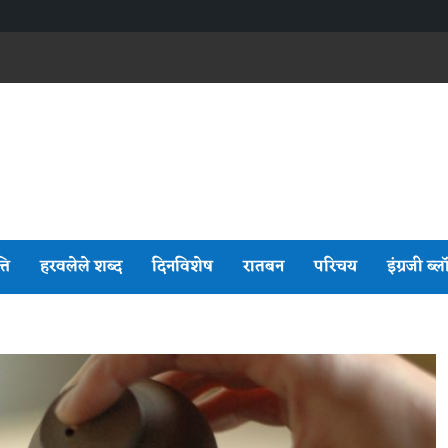
्ति
हरवलेले शब्द
दिनविशेष
रातबन
परिचय
इंग्रजी ब्