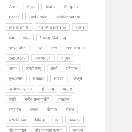
Aarti
Agra
death
Ganpati
Grace
Kavi Grace
Mahabharata
Manusmriti
marathi abhang
Pune
sant sahitya
Shivaji Maharaj
soyarabai
Spy
zen
zen stories
zen story
अक्षरगणवृत्त
अनुभव
अभंग
आरती प्रभू
आर्या
इतिहास
इसापनीती
कलाकार
कादंबरी
जेजुरी
ज्ञानेश्वर महाराज
झेन कथा
पाऊस
पेशवे
फ्रेंच राज्यक्रांती
ब्राह्मण
मनुस्मृति
मराठा
मोरोपंत
रोचक
वसंततिलका
विचित्र
वृत्त
व्याकरण
संत तुकाराम
संत तुकाराम महाराज
सनातन