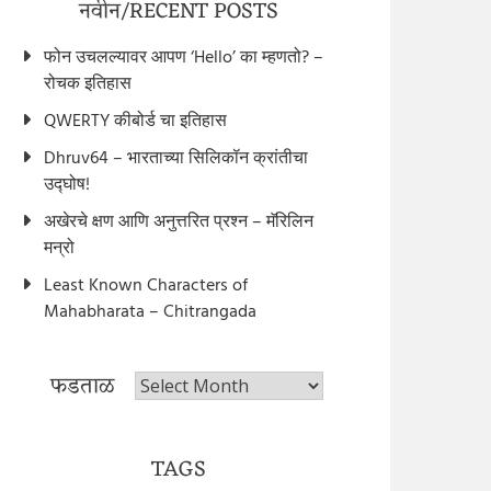
नवीन/RECENT POSTS
फोन उचलल्यावर आपण ‘Hello’ का म्हणतो? –
रोचक इतिहास
QWERTY कीबोर्ड चा इतिहास
Dhruv64 – भारताच्या सिलिकॉन क्रांतीचा
उद्घोष!
अखेरचे क्षण आणि अनुत्तरित प्रश्न – मॅरिलिन
मन्रो
Least Known Characters of
Mahabharata – Chitrangada
फडताळ
फडताळ
TAGS