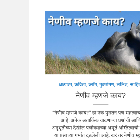
अध्यात्म
,
कविता
,
ब्लॉग
,
मुक्तांगण
,
ललित
,
साहित
नेणीव म्हणजे काय?
“नेणीव म्हणजे काय?” हा एक पुरातन पण महत्वाचा प
आहे. अनेक अतार्किक वाटणाऱ्या प्रश्नांची आण
अनुभूतीच्या देखील पलीकडच्या अमूर्त अस्तित्वाच
या प्रश्नाच्या गर्भात दडलेली आहे. खरं तर नेणीव म्