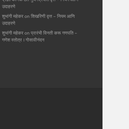
उदाहरणे
शुभांगी महेकर
on
शिखरिणी वृत्त – नियम आणि
उदाहरणे
शुभांगी महेकर
on
प्रारंभी विनती करू गणपति –
गणेश स्तोत्र । गोसावीनंदन