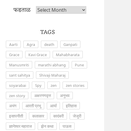
फडताळ
फडताळ
TAGS
Aarti
Agra
death
Ganpati
Grace
Kavi Grace
Mahabharata
Manusmriti
marathi abhang
Pune
sant sahitya
Shivaji Maharaj
soyarabai
Spy
zen
zen stories
zen story
अक्षरगणवृत्त
अनुभव
अभंग
आरती प्रभू
आर्या
इतिहास
इसापनीती
कलाकार
कादंबरी
जेजुरी
ज्ञानेश्वर महाराज
झेन कथा
पाऊस