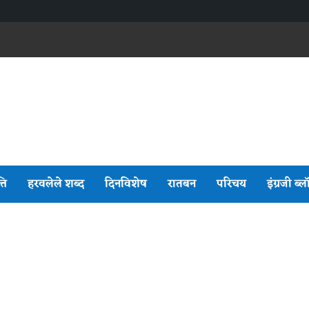
्ति
हरवलेले शब्द
दिनविशेष
रातबन
परिचय
इंग्रजी ब्