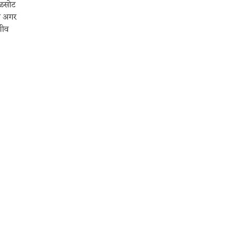
रळसोट
ला अगर
णीव