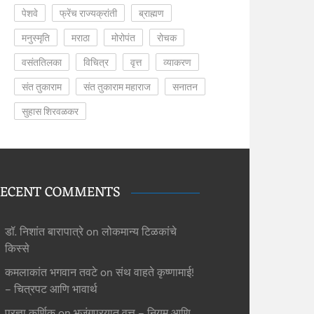
पेशवे
फ्रेंच राज्यक्रांती
ब्राह्मण
मनुस्मृति
मराठा
मोरोपंत
रोचक
वसंततिलका
विचित्र
वृत्त
व्याकरण
संत तुकाराम
संत तुकाराम महाराज
सनातन
सुहास शिरवळकर
ECENT COMMENTS
डॉ. निशांत बारापात्रे
on
लोकमान्य टिळकांचे
किस्से
कमलाकांत भगवान तवटे
on
संथ वाहते कृष्णामाई!
– चित्रपट आणि भावार्थ
प्रज्ञा कर्णिक
on
भुजंगप्रयात वृत्त – नियम आणि