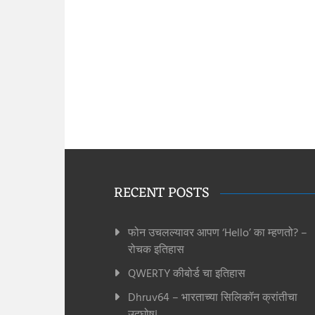
RECENT POSTS
फोन उचलल्यावर आपण ‘Hello’ का म्हणतो? –
रोचक इतिहास
QWERTY कीबोर्ड चा इतिहास
Dhruv64 – भारताच्या सिलिकॉन क्रांतीचा
उद्घोष!