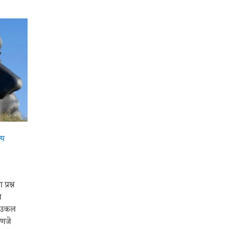
्य
्रश्न
ि
ी उकल
हणजे