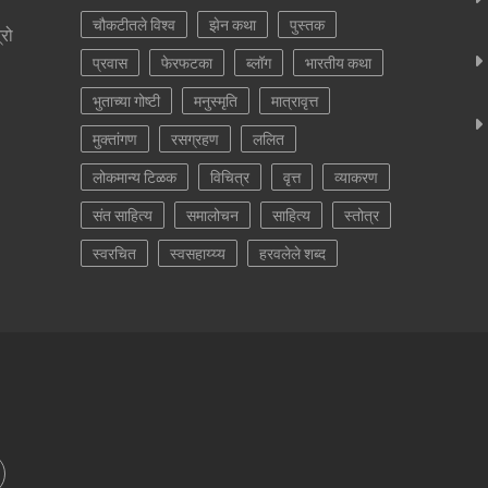
चौकटीतले विश्व
झेन कथा
पुस्तक
्रो
प्रवास
फेरफटका
ब्लॉग
भारतीय कथा
भुताच्या गोष्टी
मनुस्मृति
मात्रावृत्त
मुक्तांगण
रसग्रहण
ललित
लोकमान्य टिळक
विचित्र
वृत्त
व्याकरण
संत साहित्य
समालोचन
साहित्य
स्तोत्र
स्वरचित
स्वसहाय्य्य
हरवलेले शब्द