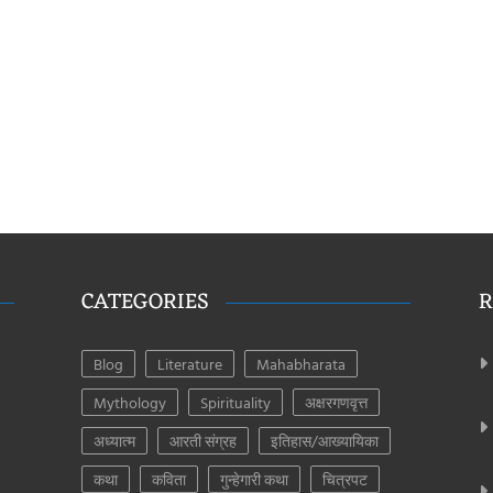
CATEGORIES
R
Blog
Literature
Mahabharata
Mythology
Spirituality
अक्षरगणवृत्त
अध्यात्म
आरती संग्रह
इतिहास/आख्यायिका
कथा
कविता
गुन्हेगारी कथा
चित्रपट