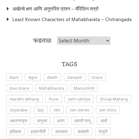
अखेरचे क्षण आणि अनुत्तरित प्रश्न – मॅरिलिन मन्रो
Least Known Characters of Mahabharata – Chitrangada
फडताळ
फडताळ
TAGS
Aarti
Agra
death
Ganpati
Grace
Kavi Grace
Mahabharata
Manusmriti
marathi abhang
Pune
sant sahitya
Shivaji Maharaj
soyarabai
Spy
zen
zen stories
zen story
अक्षरगणवृत्त
अनुभव
अभंग
आरती प्रभू
आर्या
इतिहास
इसापनीती
कलाकार
कादंबरी
जेजुरी