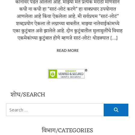
कानावर पडत आलेला आहे. माझ्या मते प्रत्येक मराठी माणसाने
कधी ना कधी हा “साटं-लोटं करणे” हा वाक्प्रचार उपयोगात
आणलेला आहे किंवा ऐकलेला आहे. मी सर्वप्रथम “साटं-लोटं”
शब्दप्रयोग ऐकला तो लग्नाच्या बाबतीत. माझ्या नातेवाईकांमध्ये
एका कुटुंबात असे झालेले आहे. दोन कुटुंबातील मुलामुलींचे विवाह
एकमेकांच्या कुटुंबात होणे म्हणजे साटं-लोटं! थोडक्यात […]
READ MORE
शोध/SEARCH
Search
for:
विभाग/CATEGORIES