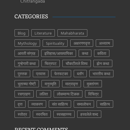
Chitrangada
CATEGORIES
Blog
Literature
Mahabharata
Mythology
Spirituality
अक्षरगणवृत्त
अध्यात्म
आरती संग्रह
इतिहास/आख्यायिका
कथा
कविता
गुन्हेगारी कथा
चित्रपट
चौकटीतले विश्व
झेन कथा
पुस्तक
प्रवास
फेरफटका
ब्लॉग
भारतीय कथा
भुताच्या गोष्टी
मनुस्मृति
मात्रावृत्त
मुक्तांगण
रसग्रहण
ललित
लोकमान्य टिळक
विचित्र
वृत्त
व्याकरण
संत साहित्य
समालोचन
साहित्य
स्तोत्र
स्वरचित
स्वसहाय्य्य
हरवलेले शब्द