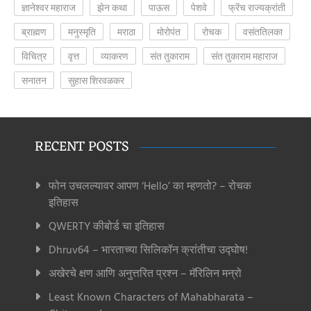
ज्ञानेश्वर महाराज
झेन कथा
पाऊस
पेशवे
फ्रेंच राज्यक्रांती
ब्राह्मण
मनुस्मृति
मराठा
मोरोपंत
रोचक
वसंततिलका
विचित्र
वृत्त
व्याकरण
संत तुकाराम
संत तुकाराम महाराज
सनातन
सुहास शिरवळकर
RECENT POSTS
फोन उचलल्यावर आपण ‘Hello’ का म्हणतो? – रोचक
इतिहास
QWERTY कीबोर्ड चा इतिहास
Dhruv64 – भारताच्या सिलिकॉन क्रांतीचा उद्घोष!
अखेरचे क्षण आणि अनुत्तरित प्रश्न – मॅरिलिन मन्रो
Least Known Characters of Mahabharata –