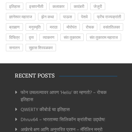
इतिहास
इसापनीती
कलाकार
कादंबरी
जेजुरी
ज्ञानेश्वर महाराज
झेन कथा
पाऊस
पेशवे
फ्रेंच राज्यक्रांती
ब्राह्मण
मनुस्मृति
मराठा
मोरोपंत
रोचक
वसंततिलका
विचित्र
वृत्त
व्याकरण
संत तुकाराम
संत तुकाराम महाराज
सनातन
सुहास शिरवळकर
RECENT POSTS
फोन उचलल्यावर आपण ‘Hello’ का म्हणतो? – रोचक
इतिहास
QWERTY कीबोर्ड चा इतिहास
Dhruv64 – भारताच्या सिलिकॉन क्रांतीचा उद्घोष!
अखेरचे क्षण आणि अनुत्तरित प्रश्न – मॅरिलिन मन्रो