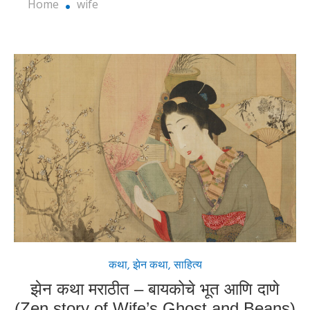
Home
wife
कथा
,
झेन कथा
,
साहित्य
झेन कथा मराठीत – बायकोचे भूत आणि दाणे
(Zen story of Wife’s Ghost and Beans)