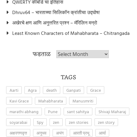
QWERTY कीबोर्ड चा इतिहास
Dhruv64 – भारताच्या सिलिकॉन क्रांतीचा उद्घोष!
अखेरचे क्षण आणि अनुत्तरित प्रश्न – मॅरिलिन मन्रो
Least Known Characters of Mahabharata – Chitrangada
फडताळ
फडताळ
TAGS
Aarti
Agra
death
Ganpati
Grace
Kavi Grace
Mahabharata
Manusmriti
marathi abhang
Pune
sant sahitya
Shivaji Maharaj
soyarabai
Spy
zen
zen stories
zen story
अक्षरगणवृत्त
अनुभव
अभंग
आरती प्रभू
आर्या