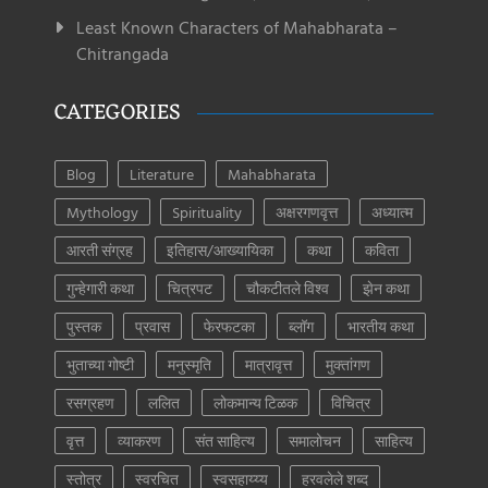
Least Known Characters of Mahabharata –
Chitrangada
CATEGORIES
Blog
Literature
Mahabharata
Mythology
Spirituality
अक्षरगणवृत्त
अध्यात्म
आरती संग्रह
इतिहास/आख्यायिका
कथा
कविता
गुन्हेगारी कथा
चित्रपट
चौकटीतले विश्व
झेन कथा
पुस्तक
प्रवास
फेरफटका
ब्लॉग
भारतीय कथा
भुताच्या गोष्टी
मनुस्मृति
मात्रावृत्त
मुक्तांगण
रसग्रहण
ललित
लोकमान्य टिळक
विचित्र
वृत्त
व्याकरण
संत साहित्य
समालोचन
साहित्य
स्तोत्र
स्वरचित
स्वसहाय्य्य
हरवलेले शब्द