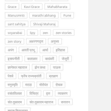
Grace
Kavi Grace
Mahabharata
Manusmriti
marathi abhang
Pune
sant sahitya
Shivaji Maharaj
soyarabai
Spy
zen
zen stories
zen story
अक्षरगणवृत्त
अनुभव
अभंग
आरती प्रभू
आर्या
इतिहास
इसापनीती
कलाकार
कादंबरी
जेजुरी
ज्ञानेश्वर महाराज
झेन कथा
पाऊस
पेशवे
फ्रेंच राज्यक्रांती
ब्राह्मण
मनुस्मृति
मराठा
मोरोपंत
रोचक
वसंततिलका
विचित्र
वृत्त
व्याकरण
संत तुकाराम
संत तुकाराम महाराज
सनातन
सुहास शिरवळकर