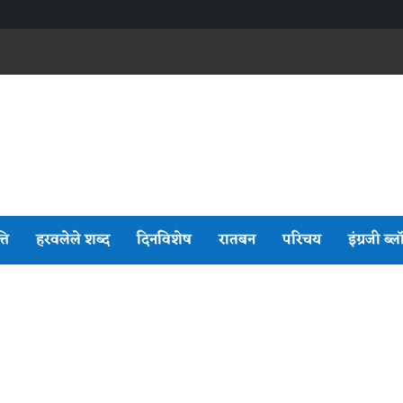
्ति
हरवलेले शब्द
दिनविशेष
रातबन
परिचय
इंग्रजी ब्