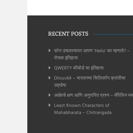
RECENT POSTS
फोन उचलल्यावर आपण ‘Hello’ का म्हणतो? –
रोचक इतिहास
QWERTY कीबोर्ड चा इतिहास
Dhruv64 – भारताच्या सिलिकॉन क्रांतीचा
उद्घोष!
अखेरचे क्षण आणि अनुत्तरित प्रश्न – मॅरिलिन मन
Least Known Characters of
Mahabharata – Chitrangada