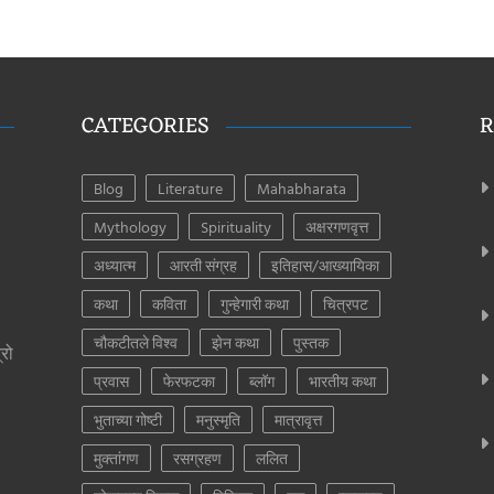
CATEGORIES
R
Blog
Literature
Mahabharata
Mythology
Spirituality
अक्षरगणवृत्त
अध्यात्म
आरती संग्रह
इतिहास/आख्यायिका
कथा
कविता
गुन्हेगारी कथा
चित्रपट
चौकटीतले विश्व
झेन कथा
पुस्तक
्रो
प्रवास
फेरफटका
ब्लॉग
भारतीय कथा
भुताच्या गोष्टी
मनुस्मृति
मात्रावृत्त
मुक्तांगण
रसग्रहण
ललित