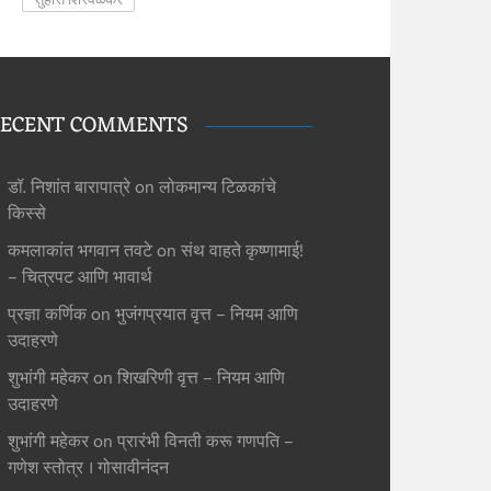
ECENT COMMENTS
डॉ. निशांत बारापात्रे
on
लोकमान्य टिळकांचे
किस्से
कमलाकांत भगवान तवटे
on
संथ वाहते कृष्णामाई!
– चित्रपट आणि भावार्थ
प्रज्ञा कर्णिक
on
भुजंगप्रयात वृत्त – नियम आणि
उदाहरणे
शुभांगी महेकर
on
शिखरिणी वृत्त – नियम आणि
उदाहरणे
शुभांगी महेकर
on
प्रारंभी विनती करू गणपति –
गणेश स्तोत्र । गोसावीनंदन