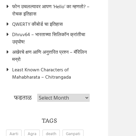
फोन उचलल्यावर आपण ‘Hello’ का म्हणतो? –
रोचक इतिहास
QWERTY कीबोर्ड चा इतिहास
Dhruv64 – भारताच्या सिलिकॉन क्रांतीचा
उद्घोष!
अखेरचे क्षण आणि अनुत्तरित प्रश्न – मॅरिलिन
मन्रो
Least Known Characters of
Mahabharata – Chitrangada
फडताळ
फडताळ
TAGS
Aarti
Agra
death
Ganpati