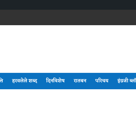
्ति
हरवलेले शब्द
दिनविशेष
रातबन
परिचय
इंग्रजी ब्