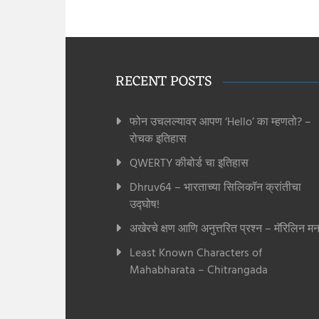
RECENT POSTS
फोन उचलल्यावर आपण ‘Hello’ का म्हणतो? –
रोचक इतिहास
QWERTY कीबोर्ड चा इतिहास
Dhruv64 – भारताच्या सिलिकॉन क्रांतीचा
उद्घोष!
अखेरचे क्षण आणि अनुत्तरित प्रश्न – मॅरिलिन मन
Least Known Characters of
Mahabharata – Chitrangada