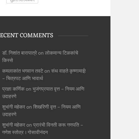
ECENT COMMENTS
डॉ. निशांत बारापात्रे
on
लोकमान्य टिळकांचे
किस्से
कमलाकांत भगवान तवटे
on
संथ वाहते कृष्णामाई!
– चित्रपट आणि भावार्थ
प्रज्ञा कर्णिक
on
भुजंगप्रयात वृत्त – नियम आणि
उदाहरणे
शुभांगी महेकर
on
शिखरिणी वृत्त – नियम आणि
उदाहरणे
शुभांगी महेकर
on
प्रारंभी विनती करू गणपति –
गणेश स्तोत्र । गोसावीनंदन