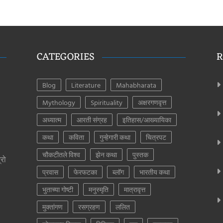
CATEGORIES
R
Blog
Literature
Mahabharata
Mythology
Spirituality
अक्षरगणवृत्त
अध्यात्म
आरती संग्रह
इतिहास/आख्यायिका
कथा
कविता
गुन्हेगारी कथा
चित्रपट
चौकटीतले विश्व
झेन कथा
पुस्तक
्रो
प्रवास
फेरफटका
ब्लॉग
भारतीय कथा
भुताच्या गोष्टी
मनुस्मृति
मात्रावृत्त
मुक्तांगण
रसग्रहण
ललित