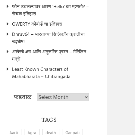
फोन उचलल्यावर आपण ‘Hello’ का म्हणतो? –
रोचक इतिहास
QWERTY कीबोर्ड चा इतिहास
Dhruv64 – भारताच्या सिलिकॉन क्रांतीचा
उद्घोष!
अखेरचे क्षण आणि अनुत्तरित प्रश्न – मॅरिलिन
मन्रो
Least Known Characters of
Mahabharata – Chitrangada
फडताळ
फडताळ
TAGS
Aarti
Agra
death
Ganpati