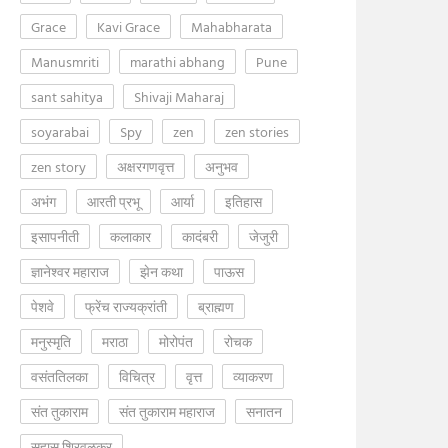
Grace
Kavi Grace
Mahabharata
Manusmriti
marathi abhang
Pune
sant sahitya
Shivaji Maharaj
soyarabai
Spy
zen
zen stories
zen story
अक्षरगणवृत्त
अनुभव
अभंग
आरती प्रभू
आर्या
इतिहास
इसापनीती
कलाकार
कादंबरी
जेजुरी
ज्ञानेश्वर महाराज
झेन कथा
पाऊस
पेशवे
फ्रेंच राज्यक्रांती
ब्राह्मण
मनुस्मृति
मराठा
मोरोपंत
रोचक
वसंततिलका
विचित्र
वृत्त
व्याकरण
संत तुकाराम
संत तुकाराम महाराज
सनातन
सुहास शिरवळकर