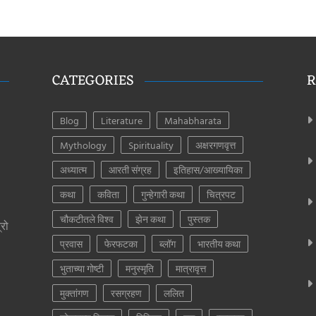
CATEGORIES
R
Blog
Literature
Mahabharata
Mythology
Spirituality
अक्षरगणवृत्त
अध्यात्म
आरती संग्रह
इतिहास/आख्यायिका
कथा
कविता
गुन्हेगारी कथा
चित्रपट
चौकटीतले विश्व
झेन कथा
पुस्तक
्रो
प्रवास
फेरफटका
ब्लॉग
भारतीय कथा
भुताच्या गोष्टी
मनुस्मृति
मात्रावृत्त
मुक्तांगण
रसग्रहण
ललित