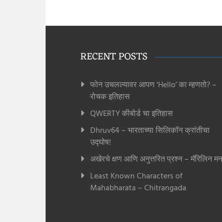
RECENT POSTS
फोन उचलल्यावर आपण ‘Hello’ का म्हणतो? –
रोचक इतिहास
QWERTY कीबोर्ड चा इतिहास
Dhruv64 – भारताच्या सिलिकॉन क्रांतीचा
उद्घोष!
अखेरचे क्षण आणि अनुत्तरित प्रश्न – मॅरिलिन मन
Least Known Characters of
Mahabharata – Chitrangada