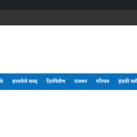
्ति
हरवलेले शब्द
दिनविशेष
रातबन
परिचय
इंग्रजी ब्