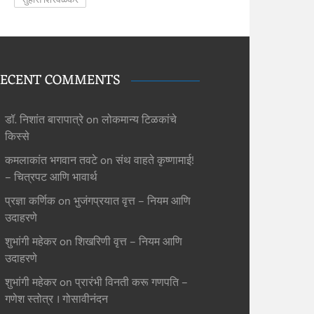
ECENT COMMENTS
डॉ. निशांत बारापात्रे
on
लोकमान्य टिळकांचे
किस्से
कमलाकांत भगवान तवटे
on
संथ वाहते कृष्णामाई!
– चित्रपट आणि भावार्थ
प्रज्ञा कर्णिक
on
भुजंगप्रयात वृत्त – नियम आणि
उदाहरणे
शुभांगी महेकर
on
शिखरिणी वृत्त – नियम आणि
उदाहरणे
शुभांगी महेकर
on
प्रारंभी विनती करू गणपति –
गणेश स्तोत्र । गोसावीनंदन