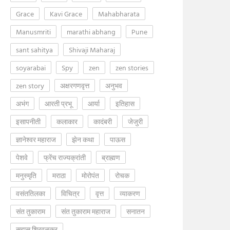
Grace
Kavi Grace
Mahabharata
Manusmriti
marathi abhang
Pune
sant sahitya
Shivaji Maharaj
soyarabai
Spy
zen
zen stories
zen story
अक्षरगणवृत्त
अनुभव
अभंग
आरती प्रभू
आर्या
इतिहास
इसापनीती
कलाकार
कादंबरी
जेजुरी
ज्ञानेश्वर महाराज
झेन कथा
पाऊस
पेशवे
फ्रेंच राज्यक्रांती
ब्राह्मण
मनुस्मृति
मराठा
मोरोपंत
रोचक
वसंततिलका
विचित्र
वृत्त
व्याकरण
संत तुकाराम
संत तुकाराम महाराज
सनातन
सुहास शिरवळकर