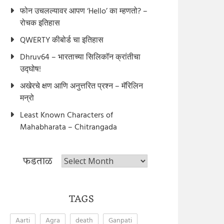
फोन उचलल्यावर आपण ‘Hello’ का म्हणतो? –
रोचक इतिहास
QWERTY कीबोर्ड चा इतिहास
Dhruv64 – भारताच्या सिलिकॉन क्रांतीचा
उद्घोष!
अखेरचे क्षण आणि अनुत्तरित प्रश्न – मॅरिलिन
मन्रो
Least Known Characters of
Mahabharata – Chitrangada
फडताळ
फडताळ
TAGS
Aarti
Agra
death
Ganpati