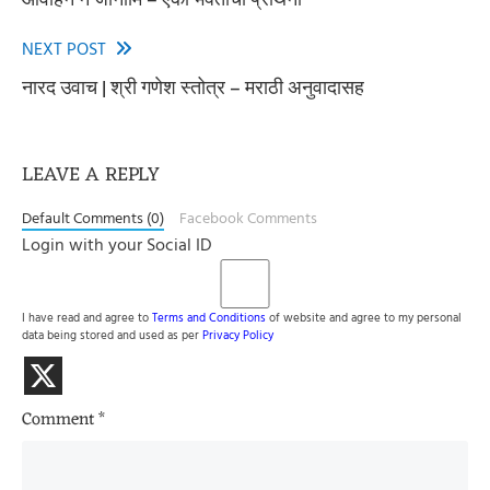
more
articles
NEXT POST
नारद उवाच | श्री गणेश स्तोत्र – मराठी अनुवादासह
LEAVE A REPLY
Default Comments (0)
Facebook Comments
Login with your Social ID
I have read and agree to
Terms and Conditions
of website and agree to my personal
data being stored and used as per
Privacy Policy
Comment
*