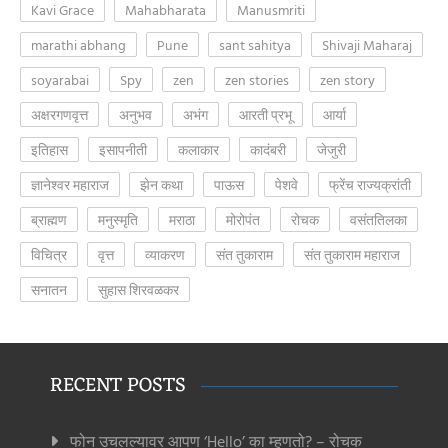
Kavi Grace
Mahabharata
Manusmriti
marathi abhang
Pune
sant sahitya
Shivaji Maharaj
soyarabai
Spy
zen
zen stories
zen story
अक्षरगणवृत्त
अनुभव
अभंग
आरती प्रभू
आर्या
इतिहास
इसापनीती
कलाकार
कादंबरी
जेजुरी
ज्ञानेश्वर महाराज
झेन कथा
पाऊस
पेशवे
फ्रेंच राज्यक्रांती
ब्राह्मण
मनुस्मृति
मराठा
मोरोपंत
रोचक
वसंततिलका
विचित्र
वृत्त
व्याकरण
संत तुकाराम
संत तुकाराम महाराज
सनातन
सुहास शिरवळकर
RECENT POSTS
फोन उचलल्यावर आपण ‘Hello’ का म्हणतो? – रोचक