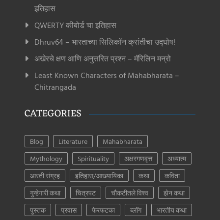
इतिहास
QWERTY कीबोर्ड चा इतिहास
Dhruv64 – भारताच्या सिलिकॉन क्रांतीचा उद्घोष!
अखेरचे क्षण आणि अनुत्तरित प्रश्न – मॅरिलिन मन्रो
Least Known Characters of Mahabharata –
Chitrangada
CATEGORIES
Blog
Literature
Mahabharata
Mythology
Spirituality
अक्षरगणवृत्त
अध्यात्म
आरती संग्रह
इतिहास/आख्यायिका
कथा
कविता
गुन्हेगारी कथा
चित्रपट
चौकटीतले विश्व
झेन कथा
पुस्तक
प्रवास
फेरफटका
ब्लॉग
भारतीय कथा