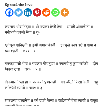
Spread the love
जय जय श्रीशनिदेवा ॥ श्री पद्मकर शिरीं ठेवा ॥ आरती ओवाळीतों ॥
मनोभावें करूनी सेवा ॥ ध्रु०॥
सूर्यसूता शनिमूर्ती ॥ तुझी अगाध कीर्ती ॥ एकमुखें काय वर्णूं ॥ शेषा न
चले स्फूर्ती ॥ जय० ॥ १ ॥
नवग्रहांमाजी श्रेष्ठा ॥ पराक्रम थोर तुझा ॥ ज्यावरी तूं कृपा करिसी ॥ होय
रंकाचा राजा ॥ जय० ॥ २ ॥
विक्रमासारिखा हो ॥ शतकर्ता पुण्यराशी ॥ गर्व धरितां शिक्षा केली ॥ बहु
छळियेलें त्यासी ॥ जय० ॥ ३ ॥
शंकराच्या वरदानेम ॥ गर्व रावणें केला ॥ साडेसाती येतां त्यासी ॥ समूळ