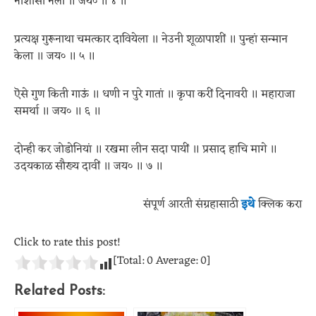
नाशासी नेला ॥ जय० ॥ ४ ॥
प्रत्यक्ष गुरूनाथा चमत्कार दावियेला ॥ नेउनी शूळापाशीं ॥ पुन्हां सन्मान
केला ॥ जय० ॥ ५ ॥
ऎसे गुण किती गाऊं ॥ धणी न पुरे गातां ॥ कृपा करीं दिनावरी ॥ महाराजा
समर्था ॥ जय० ॥ ६ ॥
दोन्ही कर जोडोनियां ॥ रखमा लीन सदा पायीं ॥ प्रसाद हाचि मागे ॥
उदयकाळ सौख्य दावीं ॥ जय० ॥ ७ ॥
संपूर्ण आरती संग्रहासाठी
इथे
क्लिक करा
Click to rate this post!
[Total:
0
Average:
0
]
Related Posts: