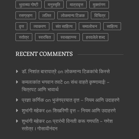
भुताच्या गोष्टी
मनुस्मृति
मात्रावृत्त
मुक्तांगण
रसग्रहण
ललित
लोकमान्य टिळक
विचित्र
वृत्त
व्याकरण
संत साहित्य
समालोचन
साहित्य
स्तोत्र
स्वरचित
स्वसहाय्य्य
हरवलेले शब्द
RECENT COMMENTS
डॉ. निशांत बारापात्रे
on
लोकमान्य टिळकांचे किस्से
कमलाकांत भगवान तवटे
on
संथ वाहते कृष्णामाई! –
चित्रपट आणि भावार्थ
प्रज्ञा कर्णिक
on
भुजंगप्रयात वृत्त – नियम आणि उदाहरणे
शुभांगी महेकर
on
शिखरिणी वृत्त – नियम आणि उदाहरणे
शुभांगी महेकर
on
प्रारंभी विनती करू गणपति – गणेश
स्तोत्र । गोसावीनंदन