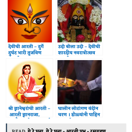
देवीची आरती – दुर्गे
उदो बोला उदो – देवीची
दुर्घट भारी तुजविण
शारदीय नवरात्रोत्सव
संसारी
आरती
श्री ज्ञानेश्वरांची आरती –
घालीन लोटांगण वंदीन
आरती ज्ञानराजा,
चरण । डोळ्यांनी पाहिन
महाकैवल्यतेजा – समर्थ
रूप तुझे ।
रामदास स्वामी
READ
ये रे घना, ये रे घना - आरती प्रभू - रसग्रहण