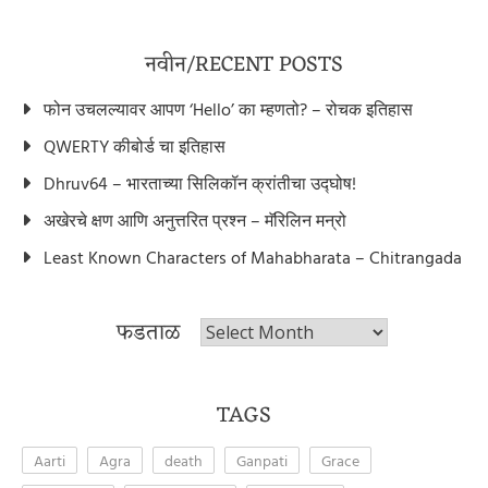
नवीन/RECENT POSTS
फोन उचलल्यावर आपण ‘Hello’ का म्हणतो? – रोचक इतिहास
QWERTY कीबोर्ड चा इतिहास
Dhruv64 – भारताच्या सिलिकॉन क्रांतीचा उद्घोष!
अखेरचे क्षण आणि अनुत्तरित प्रश्न – मॅरिलिन मन्रो
Least Known Characters of Mahabharata – Chitrangada
फडताळ
फडताळ
TAGS
Aarti
Agra
death
Ganpati
Grace