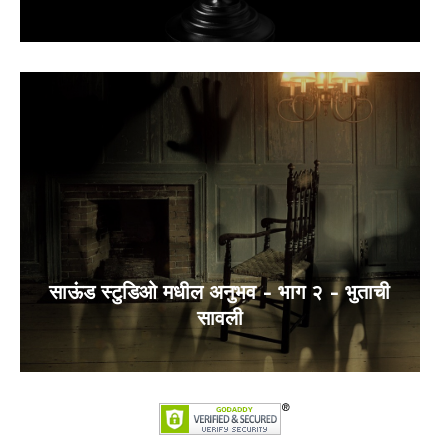
साऊंड स्टुडिओ मधील अनुभव – भाग २ – भुताची
सावली