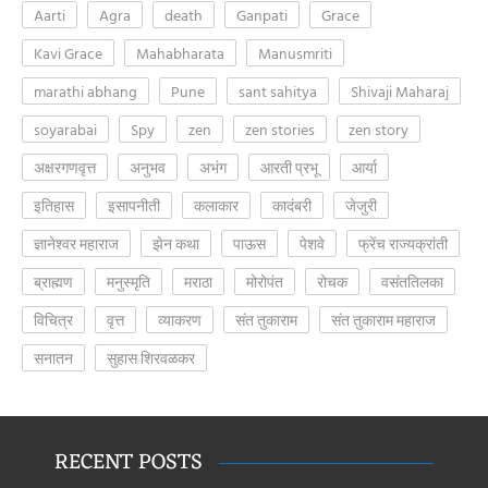
Aarti
Agra
death
Ganpati
Grace
Kavi Grace
Mahabharata
Manusmriti
marathi abhang
Pune
sant sahitya
Shivaji Maharaj
soyarabai
Spy
zen
zen stories
zen story
अक्षरगणवृत्त
अनुभव
अभंग
आरती प्रभू
आर्या
इतिहास
इसापनीती
कलाकार
कादंबरी
जेजुरी
ज्ञानेश्वर महाराज
झेन कथा
पाऊस
पेशवे
फ्रेंच राज्यक्रांती
ब्राह्मण
मनुस्मृति
मराठा
मोरोपंत
रोचक
वसंततिलका
विचित्र
वृत्त
व्याकरण
संत तुकाराम
संत तुकाराम महाराज
सनातन
सुहास शिरवळकर
RECENT POSTS