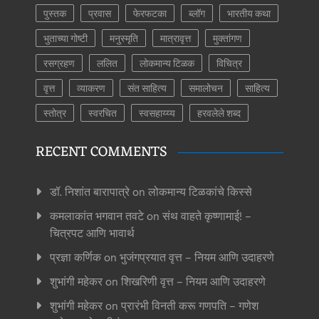
पुस्तक
प्रवास
फेरफटका
ब्लॉग
भारतीय कथा
भुताच्या गोष्टी
मनुस्मृति
मात्रावृत्त
मुक्तांगण
रसग्रहण
ललित
लोकमान्य टिळक
विचित्र
वृत्त
व्याकरण
संत साहित्य
समालोचन
साहित्य
स्तोत्र
स्वरचित
स्वसहाय्य्य
हरवलेले शब्द
RECENT COMMENTS
डॉ. निशांत बारापात्रे
on
लोकमान्य टिळकांचे किस्से
कमलाकांत भगवान तवटे
on
संथ वाहते कृष्णामाई! –
चित्रपट आणि भावार्थ
प्रज्ञा कर्णिक
on
भुजंगप्रयात वृत्त – नियम आणि उदाहरणे
शुभांगी महेकर
on
शिखरिणी वृत्त – नियम आणि उदाहरणे
शुभांगी महेकर
on
प्रारंभी विनती करू गणपति – गणेश