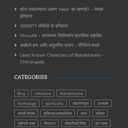
फोन उचलल्यावर आपण ‘Hello’ का म्हणतो? – रोचक
इतिहास
QWERTY कीबोर्ड चा इतिहास
Dhruv64 – भारताच्या सिलिकॉन क्रांतीचा उद्घोष!
अखेरचे क्षण आणि अनुत्तरित प्रश्न – मॅरिलिन मन्रो
Least Known Characters of Mahabharata –
Chitrangada
CATEGORIES
Blog
Literature
Mahabharata
Mythology
Spirituality
अक्षरगणवृत्त
अध्यात्म
आरती संग्रह
इतिहास/आख्यायिका
कथा
कविता
गुन्हेगारी कथा
चित्रपट
चौकटीतले विश्व
झेन कथा