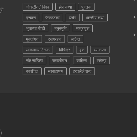
चौकटीतले विश्व
झेन कथा
पुस्तक
्रो
प्रवास
फेरफटका
ब्लॉग
भारतीय कथा
भुताच्या गोष्टी
मनुस्मृति
मात्रावृत्त
मुक्तांगण
रसग्रहण
ललित
लोकमान्य टिळक
विचित्र
वृत्त
व्याकरण
संत साहित्य
समालोचन
साहित्य
स्तोत्र
स्वरचित
स्वसहाय्य्य
हरवलेले शब्द