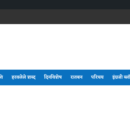
्ति
हरवलेले शब्द
दिनविशेष
रातबन
परिचय
इंग्रजी ब्