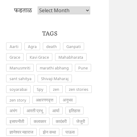
फडताळ
फडताळ
TAGS
Aarti
Agra
death
Ganpati
Grace
Kavi Grace
Mahabharata
Manusmriti
marathi abhang
Pune
sant sahitya
Shivaji Maharaj
soyarabai
Spy
zen
zen stories
zen story
अक्षरगणवृत्त
अनुभव
अभंग
आरती प्रभू
आर्या
इतिहास
इसापनीती
कलाकार
कादंबरी
जेजुरी
ज्ञानेश्वर महाराज
झेन कथा
पाऊस