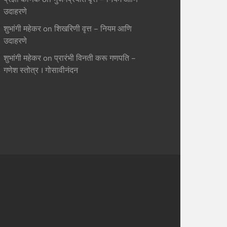
उदाहरणे
शुभांगी महेकर
on
शिखरिणी वृत्त – नियम आणि
उदाहरणे
शुभांगी महेकर
on
प्रारंभी विनती करू गणपति –
गणेश स्तोत्र । गोसावीनंदन