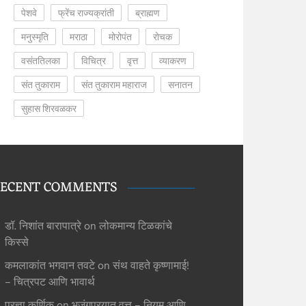
पेशवे
फ्रेंच राज्यक्रांती
ब्राह्मण
मनुस्मृति
मराठा
मोरोपंत
रोचक
वसंततिलका
विचित्र
वृत्त
व्याकरण
संत तुकाराम
संत तुकाराम महाराज
सनातन
सुहास शिरवळकर
ECENT COMMENTS
डॉ. निशांत बारापात्रे
on
लोकमान्य टिळकांचे
किस्से
कमलाकांत भगवान तवटे
on
संथ वाहते कृष्णामाई!
– चित्रपट आणि भावार्थ
प्रज्ञा कर्णिक
on
भुजंगप्रयात वृत्त – नियम आणि