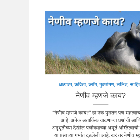
अध्यात्म
,
कविता
,
ब्लॉग
,
मुक्तांगण
,
ललित
,
साहित
नेणीव म्हणजे काय?
“नेणीव म्हणजे काय?” हा एक पुरातन पण महत्वाचा प
आहे. अनेक अतार्किक वाटणाऱ्या प्रश्नांची आण
अनुभूतीच्या देखील पलीकडच्या अमूर्त अस्तित्वाच
या प्रश्नाच्या गर्भात दडलेली आहे. खरं तर नेणीव म्