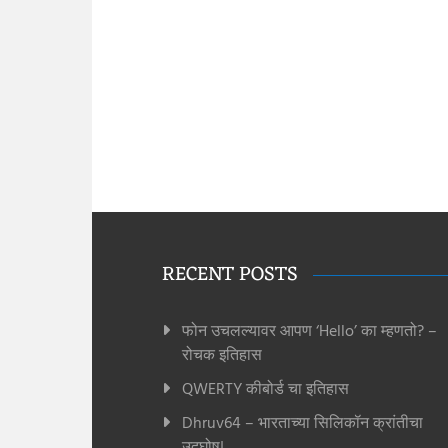
RECENT POSTS
फोन उचलल्यावर आपण ‘Hello’ का म्हणतो? –
रोचक इतिहास
QWERTY कीबोर्ड चा इतिहास
Dhruv64 – भारताच्या सिलिकॉन क्रांतीचा
उद्घोष!