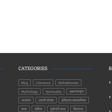
CATEGORIES
R
Blog
Literature
Mahabharata
Mythology
Spirituality
अक्षरगणवृत्त
अध्यात्म
आरती संग्रह
इतिहास/आख्यायिका
कथा
कविता
गुन्हेगारी कथा
चित्रपट