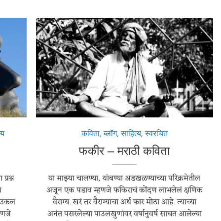
्य
कविता
,
ब्लॉग
,
साहित्य
,
स्वरचित
फकीर – मराठी कविता
्रश्न
या माझ्या चालण्या, थांबण्या अडखळण्याच्या परिक्रमेतील
ि
अजून एक पडाव म्हणजे फकिराचं कोंदण लाभलेलं क्षणिक
ी उकल
वैराग्य. खरं तर वैराग्याचा अर्थ फार मोठा आहे. त्याच्या
हणजे
अनंत पसरलेल्या पाउलखुणांवर वर्षानुवर्ष साचत आलेल्या