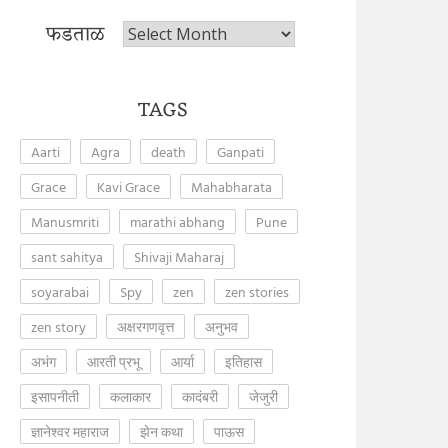
फडताळ
फडताळ
TAGS
Aarti
Agra
death
Ganpati
Grace
Kavi Grace
Mahabharata
Manusmriti
marathi abhang
Pune
sant sahitya
Shivaji Maharaj
soyarabai
Spy
zen
zen stories
zen story
अक्षरगणवृत्त
अनुभव
अभंग
आरती प्रभू
आर्या
इतिहास
इसापनीती
कलाकार
कादंबरी
जेजुरी
ज्ञानेश्वर महाराज
झेन कथा
पाऊस