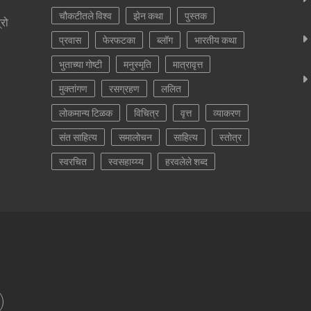
चौकटीतले विश्व
झेन कथा
पुस्तक
्रो
प्रवास
फेरफटका
ब्लॉग
भारतीय कथा
भुताच्या गोष्टी
मनुस्मृति
मात्रावृत्त
मुक्तांगण
रसग्रहण
ललित
लोकमान्य टिळक
विचित्र
वृत्त
व्याकरण
संत साहित्य
समालोचन
साहित्य
स्तोत्र
स्वरचित
स्वसहाय्य्य
हरवलेले शब्द