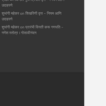
उदाहरणे
शुभांगी महेकर
on
शिखरिणी वृत्त – नियम आणि
उदाहरणे
शुभांगी महेकर
on
प्रारंभी विनती करू गणपति –
गणेश स्तोत्र । गोसावीनंदन