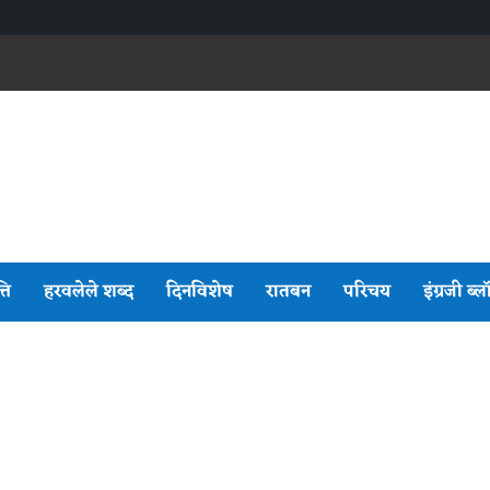
्ति
हरवलेले शब्द
दिनविशेष
रातबन
परिचय
इंग्रजी ब्