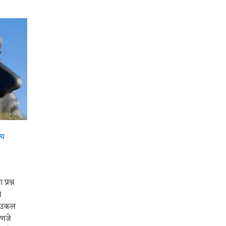
्य
्रश्न
ि
ी उकल
हणजे