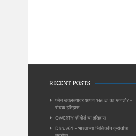
RECENT POSTS
फोन उचलल्यावर आपण ‘Hello’ का म्हणतो? –
रोचक इतिहास
QWERTY कीबोर्ड चा इतिहास
Dhruv64 – भारताच्या सिलिकॉन क्रांतीचा
उद्घोष!