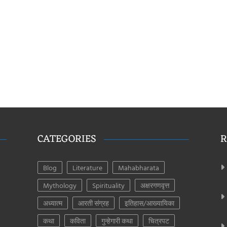
CATEGORIES
R
Blog
Literature
Mahabharata
Mythology
Spirituality
अक्षरगणवृत्त
अध्यात्म
आरती संग्रह
इतिहास/आख्यायिका
कथा
कविता
गुन्हेगारी कथा
चित्रपट