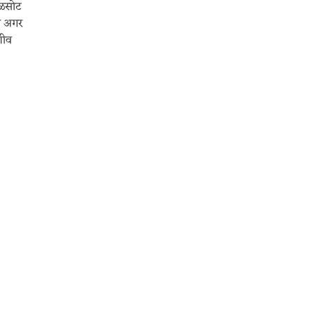
रळसोट
ला अगर
णीव