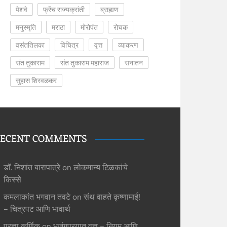
पेशवे
फ्रेंच राज्यक्रांती
ब्राह्मण
मनुस्मृति
मराठा
मोरोपंत
रोचक
वसंततिलका
विचित्र
वृत्त
व्याकरण
संत तुकाराम
संत तुकाराम महाराज
सनातन
सुहास शिरवळकर
ECENT COMMENTS
डॉ. निशांत बारापात्रे
on
लोकमान्य टिळकांचे
किस्से
कमलाकांत भगवान तवटे
on
संथ वाहते कृष्णामाई!
– चित्रपट आणि भावार्थ
प्रज्ञा कर्णिक
on
भुजंगप्रयात वृत्त – नियम आणि