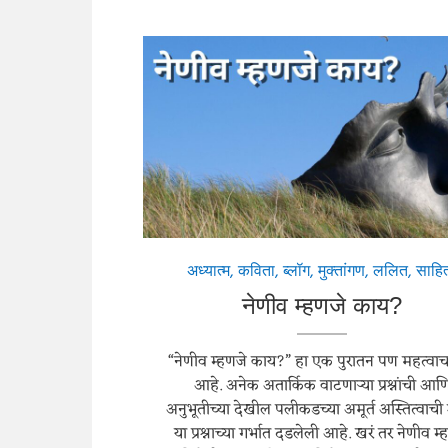
अध्यात्म
,
कविता
,
ब्लॉग
,
मुक्तांगण
,
ललित
,
साहित
नेणीव म्हणजे काय?
“नेणीव म्हणजे काय?” हा एक पुरातन पण महत्वाचा प
आहे. अनेक अतार्किक वाटणाऱ्या प्रश्नांची आण
अनुभूतीच्या देखील पलीकडच्या अमूर्त अस्तित्वाच
या प्रश्नाच्या गर्भात दडलेली आहे. खरं तर नेणीव म्