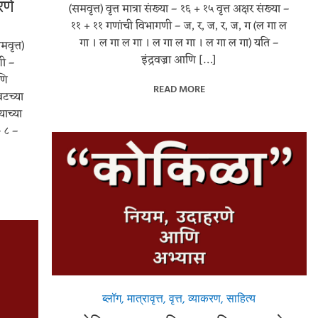
रणे
(समवृत्त) वृत्त मात्रा संख्या – १६ + १५ वृत्त अक्षर संख्या –
११ + ११ गणांची विभागणी – ज, र, ज, र, ज, ग (ल गा ल
गा । ल गा ल गा । ल गा ल गा । ल गा ल गा) यति –
मवृत्त)
इंद्रवज्रा आणि […]
णी –
णि
READ MORE
वटच्या
याच्या
– ८ –
ब्लॉग
,
मात्रावृत्त
,
वृत्त
,
व्याकरण
,
साहित्य