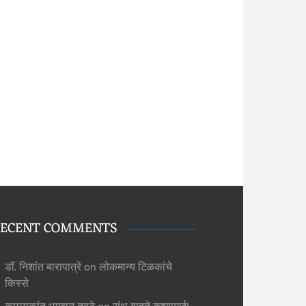
ECENT COMMENTS
डॉ. निशांत बारापात्रे
on
लोकमान्य टिळकांचे
किस्से