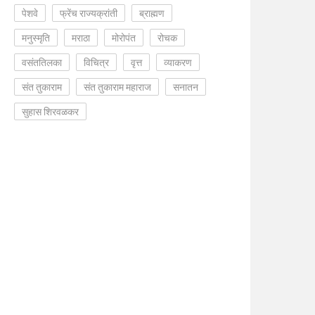
पेशवे
फ्रेंच राज्यक्रांती
ब्राह्मण
मनुस्मृति
मराठा
मोरोपंत
रोचक
वसंततिलका
विचित्र
वृत्त
व्याकरण
संत तुकाराम
संत तुकाराम महाराज
सनातन
सुहास शिरवळकर