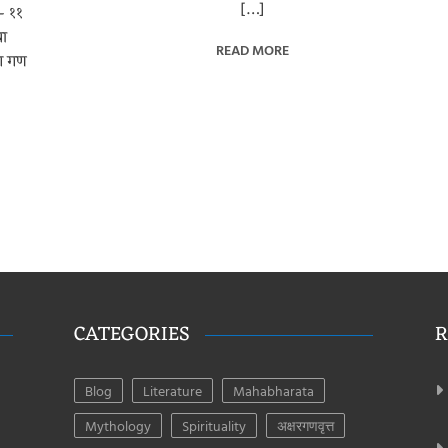
[…]
 – ११
या
READ MORE
 ग गण
CATEGORIES
R
Blog
Literature
Mahabharata
Mythology
Spirituality
अक्षरगणवृत्त