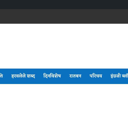
्ति
हरवलेले शब्द
दिनविशेष
रातबन
परिचय
इंग्रजी ब्