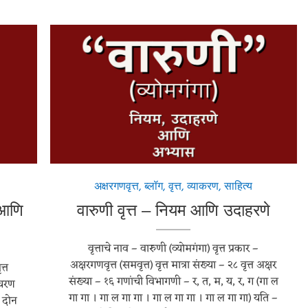
वारुणी वृत्त
अक्षरगणवृत्त
,
ब्लॉग
,
वृत्त
,
व्याकरण
,
साहित्य
 आणि
वारुणी वृत्त – नियम आणि उदाहरणे
वृत्ताचे नाव – वारुणी (व्योमगंगा) वृत्त प्रकार –
अक्षरगणवृत्त (समवृत्त) वृत्त मात्रा संख्या – २८ वृत्त अक्षर
त्त
संख्या – १६ गणांची विभागणी – र, त, म, य, र, ग (गा ल
 चरण
गा गा । गा ल गा गा । गा ल गा गा । गा ल गा गा) यति –
े दोन