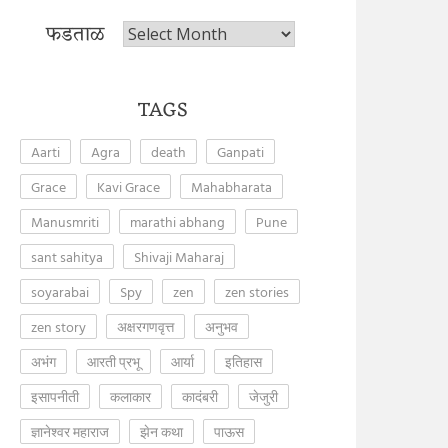
फडताळ
फडताळ
TAGS
Aarti
Agra
death
Ganpati
Grace
Kavi Grace
Mahabharata
Manusmriti
marathi abhang
Pune
sant sahitya
Shivaji Maharaj
soyarabai
Spy
zen
zen stories
zen story
अक्षरगणवृत्त
अनुभव
अभंग
आरती प्रभू
आर्या
इतिहास
इसापनीती
कलाकार
कादंबरी
जेजुरी
ज्ञानेश्वर महाराज
झेन कथा
पाऊस