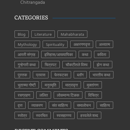
Chitrangada
CATEGORIES
Blog
Literature
Mahabharata
Mythology
Spirituality
अक्षरगणवृत्त
अध्यात्म
आरती संग्रह
इतिहास/आख्यायिका
कथा
कविता
गुन्हेगारी कथा
चित्रपट
चौकटीतले विश्व
झेन कथा
पुस्तक
प्रवास
फेरफटका
ब्लॉग
भारतीय कथा
भुताच्या गोष्टी
मनुस्मृति
मात्रावृत्त
मुक्तांगण
रसग्रहण
ललित
लोकमान्य टिळक
विचित्र
वृत्त
व्याकरण
संत साहित्य
समालोचन
साहित्य
स्तोत्र
स्वरचित
स्वसहाय्य्य
हरवलेले शब्द