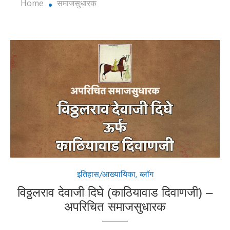
Home
समाजसुधारक
इतिहास/आख्यायिका
,
ब्लॉग
विठ्ठलराव देवाजी दिघे (काठियावाड दिवाणजी) –
अपरिचित समाजसुधारक