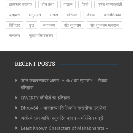
ज्ञानेश्वर महाराज
झेन कथा
पाऊस
पेशवे
फ्रेंच राज्यक्रांती
ब्राह्मण
मनुस्मृति
मराठा
मोरोपंत
रोचक
वसंततिलका
विचित्र
वृत्त
व्याकरण
संत तुकाराम
संत तुकाराम महाराज
सनातन
सुहास शिरवळकर
RECENT POSTS
फोन उचलल्यावर आपण ‘Hello’ का म्हणतो? – रोचक
इतिहास
QWERTY कीबोर्ड चा इतिहास
Dhruv64 – भारताच्या सिलिकॉन क्रांतीचा उद्घोष!
अखेरचे क्षण आणि अनुत्तरित प्रश्न – मॅरिलिन मन्रो
Least Known Characters of Mahabharata –