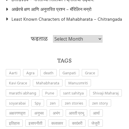
अखेरचे क्षण आणि अनुत्तरित प्रश्न – मॅरिलिन मन्रो
Least Known Characters of Mahabharata – Chitrangada
फडताळ
फडताळ
TAGS
Aarti
Agra
death
Ganpati
Grace
Kavi Grace
Mahabharata
Manusmriti
marathi abhang
Pune
sant sahitya
Shivaji Maharaj
soyarabai
Spy
zen
zen stories
zen story
अक्षरगणवृत्त
अनुभव
अभंग
आरती प्रभू
आर्या
इतिहास
इसापनीती
कलाकार
कादंबरी
जेजुरी