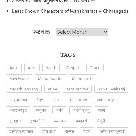
अखेरचे क्षण आणि अनुत्तरित प्रश्न – मॅरिलिन मन्रो
Least Known Characters of Mahabharata – Chitrangada
फडताळ
फडताळ
TAGS
Aarti
Agra
death
Ganpati
Grace
Kavi Grace
Mahabharata
Manusmriti
marathi abhang
Pune
sant sahitya
Shivaji Maharaj
soyarabai
Spy
zen
zen stories
zen story
अक्षरगणवृत्त
अनुभव
अभंग
आरती प्रभू
आर्या
इतिहास
इसापनीती
कलाकार
कादंबरी
जेजुरी
ज्ञानेश्वर महाराज
झेन कथा
पाऊस
पेशवे
फ्रेंच राज्यक्रांती