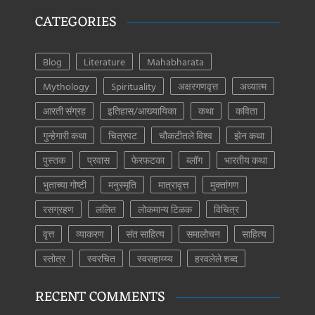
CATEGORIES
Blog
Literature
Mahabharata
Mythology
Spirituality
अक्षरगणवृत्त
अध्यात्म
आरती संग्रह
इतिहास/आख्यायिका
कथा
कविता
गुन्हेगारी कथा
चित्रपट
चौकटीतले विश्व
झेन कथा
पुस्तक
प्रवास
फेरफटका
ब्लॉग
भारतीय कथा
भुताच्या गोष्टी
मनुस्मृति
मात्रावृत्त
मुक्तांगण
रसग्रहण
ललित
लोकमान्य टिळक
विचित्र
वृत्त
व्याकरण
संत साहित्य
समालोचन
साहित्य
स्तोत्र
स्वरचित
स्वसहाय्य्य
हरवलेले शब्द
RECENT COMMENTS