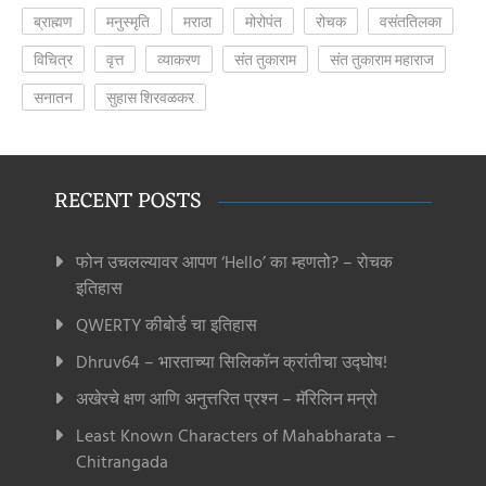
ब्राह्मण
मनुस्मृति
मराठा
मोरोपंत
रोचक
वसंततिलका
विचित्र
वृत्त
व्याकरण
संत तुकाराम
संत तुकाराम महाराज
सनातन
सुहास शिरवळकर
RECENT POSTS
फोन उचलल्यावर आपण ‘Hello’ का म्हणतो? – रोचक
इतिहास
QWERTY कीबोर्ड चा इतिहास
Dhruv64 – भारताच्या सिलिकॉन क्रांतीचा उद्घोष!
अखेरचे क्षण आणि अनुत्तरित प्रश्न – मॅरिलिन मन्रो
Least Known Characters of Mahabharata –
Chitrangada