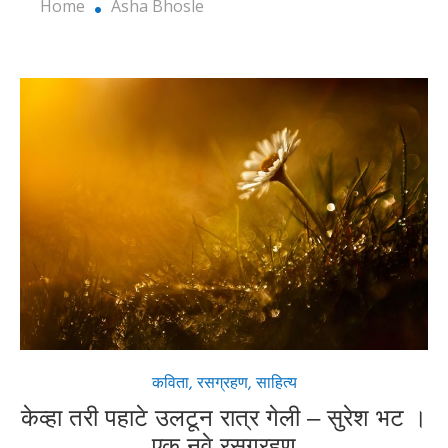
Home
Asha Bhosle
Basil Smith
Image by
Pixabay
from
कविता
,
रसग्रहण
,
साहित्य
केव्हा तरी पहाटे उलटून रात्र गेली – सुरेश भट ।
एक नवे रसग्रहण