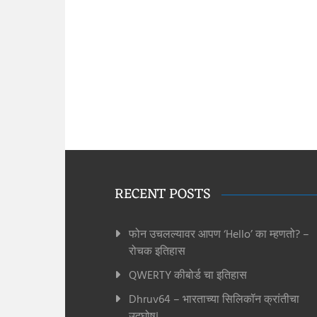
RECENT POSTS
फोन उचलल्यावर आपण ‘Hello’ का म्हणतो? –
रोचक इतिहास
QWERTY कीबोर्ड चा इतिहास
Dhruv64 – भारताच्या सिलिकॉन क्रांतीचा
उद्घोष!