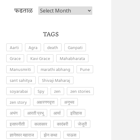
फडताळ
फडताळ
TAGS
Aarti
Agra
death
Ganpati
Grace
Kavi Grace
Mahabharata
Manusmriti
marathi abhang
Pune
sant sahitya
Shivaji Maharaj
soyarabai
Spy
zen
zen stories
zen story
अक्षरगणवृत्त
अनुभव
अभंग
आरती प्रभू
आर्या
इतिहास
इसापनीती
कलाकार
कादंबरी
जेजुरी
ज्ञानेश्वर महाराज
झेन कथा
पाऊस