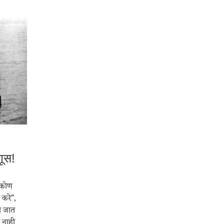
णूस!
ा कोण
 करे”,
ी जात
नाही.