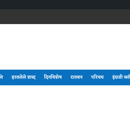
्ति
हरवलेले शब्द
दिनविशेष
रातबन
परिचय
इंग्रजी ब्