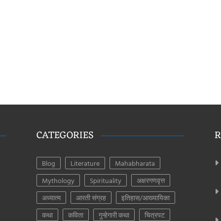
CATEGORIES
R
Blog
Literature
Mahabharata
Mythology
Spirituality
अक्षरगणवृत्त
अध्यात्म
आरती संग्रह
इतिहास/आख्यायिका
कथा
कविता
गुन्हेगारी कथा
चित्रपट