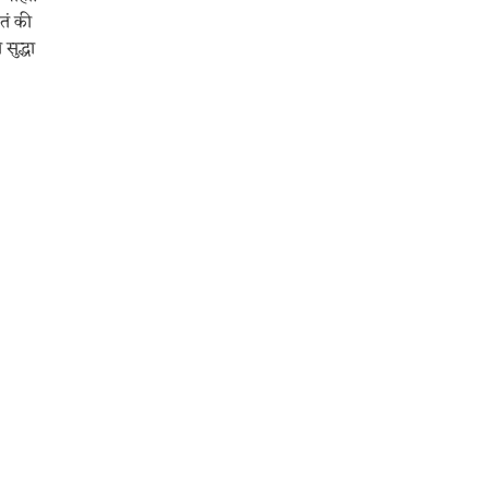
टतं की
सुद्धा