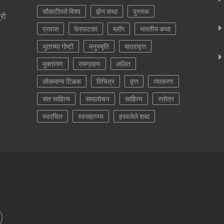
चौकटीतले विश्व
झेन कथा
पुस्तक
्रो
प्रवास
फेरफटका
ब्लॉग
भारतीय कथा
भुताच्या गोष्टी
मनुस्मृति
मात्रावृत्त
मुक्तांगण
रसग्रहण
ललित
लोकमान्य टिळक
विचित्र
वृत्त
व्याकरण
संत साहित्य
समालोचन
साहित्य
स्तोत्र
स्वरचित
स्वसहाय्य्य
हरवलेले शब्द