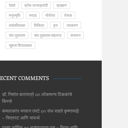
पेशवे
फ्रेंच राज्यक्रांती
ब्राह्मण
मनुस्मृति
मराठा
मोरोपंत
रोचक
वसंततिलका
विचित्र
वृत्त
व्याकरण
संत तुकाराम
संत तुकाराम महाराज
सनातन
सुहास शिरवळकर
ECENT COMMENTS
डॉ. निशांत बारापात्रे
on
लोकमान्य टिळकांचे
किस्से
कमलाकांत भगवान तवटे
on
संथ वाहते कृष्णामाई!
– चित्रपट आणि भावार्थ
प्रज्ञा कर्णिक
on
भुजंगप्रयात वृत्त – नियम आणि