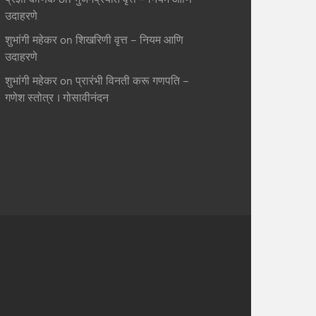
उदाहरणे
शुभांगी महेकर
on
शिखरिणी वृत्त – नियम आणि
उदाहरणे
शुभांगी महेकर
on
प्रारंभी विनती करू गणपति –
गणेश स्तोत्र । गोसावीनंदन