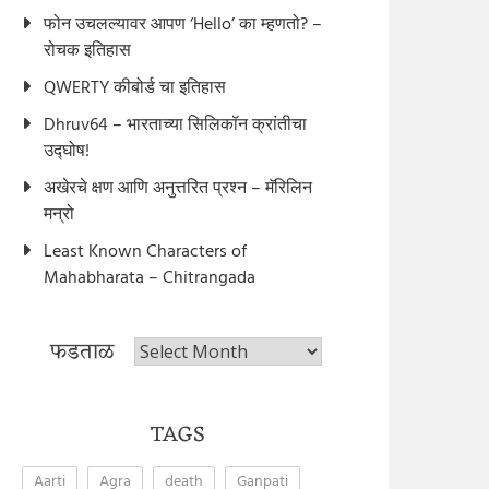
फोन उचलल्यावर आपण ‘Hello’ का म्हणतो? –
रोचक इतिहास
QWERTY कीबोर्ड चा इतिहास
Dhruv64 – भारताच्या सिलिकॉन क्रांतीचा
उद्घोष!
अखेरचे क्षण आणि अनुत्तरित प्रश्न – मॅरिलिन
मन्रो
Least Known Characters of
Mahabharata – Chitrangada
फडताळ
फडताळ
TAGS
Aarti
Agra
death
Ganpati