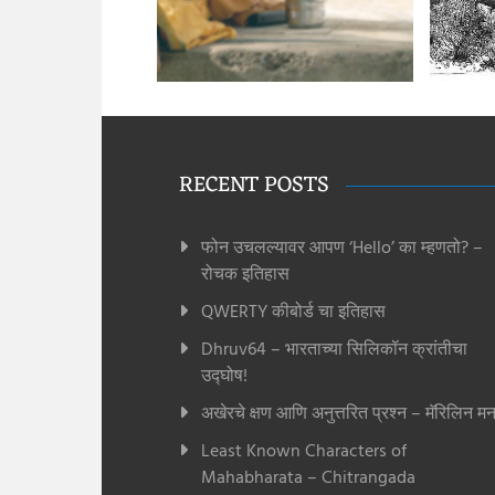
RECENT POSTS
फोन उचलल्यावर आपण ‘Hello’ का म्हणतो? –
रोचक इतिहास
QWERTY कीबोर्ड चा इतिहास
Dhruv64 – भारताच्या सिलिकॉन क्रांतीचा
उद्घोष!
अखेरचे क्षण आणि अनुत्तरित प्रश्न – मॅरिलिन मन
Least Known Characters of
Mahabharata – Chitrangada