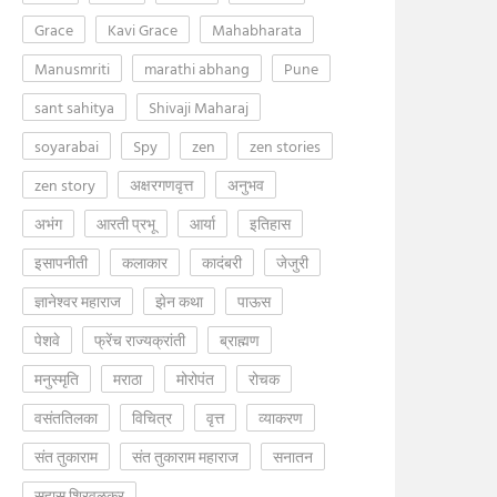
Grace
Kavi Grace
Mahabharata
Manusmriti
marathi abhang
Pune
sant sahitya
Shivaji Maharaj
soyarabai
Spy
zen
zen stories
zen story
अक्षरगणवृत्त
अनुभव
अभंग
आरती प्रभू
आर्या
इतिहास
इसापनीती
कलाकार
कादंबरी
जेजुरी
ज्ञानेश्वर महाराज
झेन कथा
पाऊस
पेशवे
फ्रेंच राज्यक्रांती
ब्राह्मण
मनुस्मृति
मराठा
मोरोपंत
रोचक
वसंततिलका
विचित्र
वृत्त
व्याकरण
संत तुकाराम
संत तुकाराम महाराज
सनातन
सुहास शिरवळकर