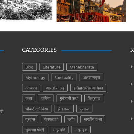
CATEGORIES
R
Blog
Literature
Mahabharata
Mythology
Spirituality
अक्षरगणवृत्त
अध्यात्म
आरती संग्रह
इतिहास/आख्यायिका
कथा
कविता
गुन्हेगारी कथा
चित्रपट
चौकटीतले विश्व
झेन कथा
पुस्तक
्रो
प्रवास
फेरफटका
ब्लॉग
भारतीय कथा
भुताच्या गोष्टी
मनुस्मृति
मात्रावृत्त