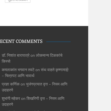
ECENT COMMENTS
डॉ. निशांत बारापात्रे
on
लोकमान्य टिळकांचे
किस्से
कमलाकांत भगवान तवटे
on
संथ वाहते कृष्णामाई!
– चित्रपट आणि भावार्थ
प्रज्ञा कर्णिक
on
भुजंगप्रयात वृत्त – नियम आणि
उदाहरणे
शुभांगी महेकर
on
शिखरिणी वृत्त – नियम आणि
उदाहरणे