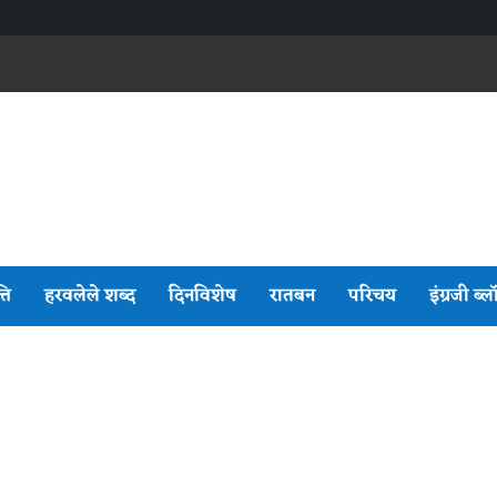
्ति
हरवलेले शब्द
दिनविशेष
रातबन
परिचय
इंग्रजी ब्