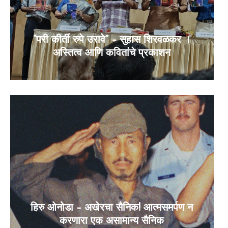
“परी कीर्ती रुपे उरावे” – सुहास शिरवळकर ।
अस्तित्व आणि कवितांचे प्रकाशन
हिरु ओनोडा – अखेरचा सैनिक! आत्मसमर्पण न
करणारा एक असामान्य सैनिक