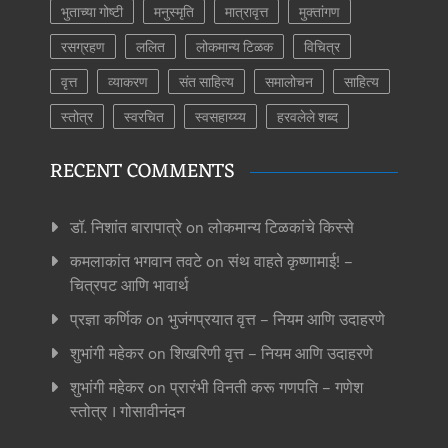
भुताच्या गोष्टी
मनुस्मृति
मात्रावृत्त
मुक्तांगण
रसग्रहण
ललित
लोकमान्य टिळक
विचित्र
वृत्त
व्याकरण
संत साहित्य
समालोचन
साहित्य
स्तोत्र
स्वरचित
स्वसहाय्य्य
हरवलेले शब्द
RECENT COMMENTS
डॉ. निशांत बारापात्रे
on
लोकमान्य टिळकांचे किस्से
कमलाकांत भगवान तवटे
on
संथ वाहते कृष्णामाई! –
चित्रपट आणि भावार्थ
प्रज्ञा कर्णिक
on
भुजंगप्रयात वृत्त – नियम आणि उदाहरणे
शुभांगी महेकर
on
शिखरिणी वृत्त – नियम आणि उदाहरणे
शुभांगी महेकर
on
प्रारंभी विनती करू गणपति – गणेश
स्तोत्र । गोसावीनंदन