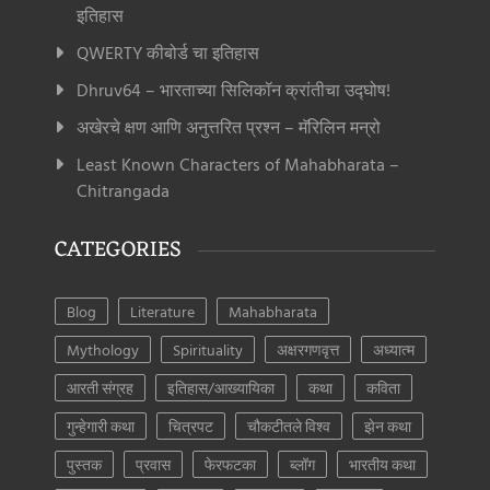
इतिहास
QWERTY कीबोर्ड चा इतिहास
Dhruv64 – भारताच्या सिलिकॉन क्रांतीचा उद्घोष!
अखेरचे क्षण आणि अनुत्तरित प्रश्न – मॅरिलिन मन्रो
Least Known Characters of Mahabharata –
Chitrangada
CATEGORIES
Blog
Literature
Mahabharata
Mythology
Spirituality
अक्षरगणवृत्त
अध्यात्म
आरती संग्रह
इतिहास/आख्यायिका
कथा
कविता
गुन्हेगारी कथा
चित्रपट
चौकटीतले विश्व
झेन कथा
पुस्तक
प्रवास
फेरफटका
ब्लॉग
भारतीय कथा