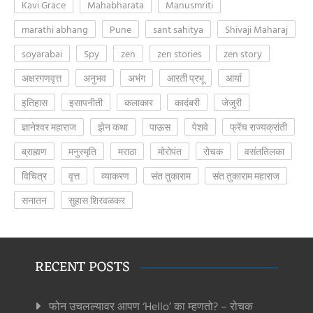
Kavi Grace
Mahabharata
Manusmriti
marathi abhang
Pune
sant sahitya
Shivaji Maharaj
soyarabai
Spy
zen
zen stories
zen story
अक्षरगणवृत्त
अनुभव
अभंग
आरती प्रभू
आर्या
इतिहास
इसापनीती
कलाकार
कादंबरी
जेजुरी
ज्ञानेश्वर महाराज
झेन कथा
पाऊस
पेशवे
फ्रेंच राज्यक्रांती
ब्राह्मण
मनुस्मृति
मराठा
मोरोपंत
रोचक
वसंततिलका
विचित्र
वृत्त
व्याकरण
संत तुकाराम
संत तुकाराम महाराज
सनातन
सुहास शिरवळकर
RECENT POSTS
फोन उचलल्यावर आपण ‘Hello’ का म्हणतो? – रोचक