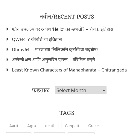
नवीन/RECENT POSTS
फोन उचलल्यावर आपण ‘Hello’ का म्हणतो? – रोचक इतिहास
QWERTY कीबोर्ड चा इतिहास
Dhruv64 – भारताच्या सिलिकॉन क्रांतीचा उद्घोष!
अखेरचे क्षण आणि अनुत्तरित प्रश्न – मॅरिलिन मन्रो
Least Known Characters of Mahabharata – Chitrangada
फडताळ
फडताळ
TAGS
Aarti
Agra
death
Ganpati
Grace