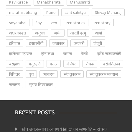
Kavi Grace
Mahabharata
Manusmriti
marathi abhang
Pune
sant sahitya
Shivaji Maharaj
soyarabai
Spy
zen
zen stories
zen story
अक्षरगणवृत्त
अनुभव
अभंग
आरती प्रभू
आर्या
इतिहास
इसापनीती
कलाकार
कादंबरी
जेजुरी
ज्ञानेश्वर महाराज
झेन कथा
पाऊस
पेशवे
फ्रेंच राज्यक्रांती
ब्राह्मण
मनुस्मृति
मराठा
मोरोपंत
रोचक
वसंततिलका
विचित्र
वृत्त
व्याकरण
संत तुकाराम
संत तुकाराम महाराज
सनातन
सुहास शिरवळकर
RECENT POSTS
फोन उचलल्यावर आपण ‘Hello’ का म्हणतो? – रोचक