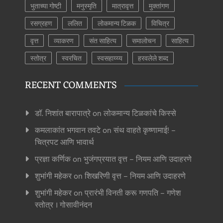
भुताच्या गोष्टी
मनुस्मृति
मात्रावृत्त
मुक्तांगण
रसग्रहण
ललित
लोकमान्य टिळक
विचित्र
वृत्त
व्याकरण
संत साहित्य
समालोचन
साहित्य
स्तोत्र
स्वरचित
स्वसहाय्य्य
हरवलेले शब्द
RECENT COMMENTS
डॉ. निशांत बारापात्रे
on
लोकमान्य टिळकांचे किस्से
कमलाकांत भगवान तवटे
on
संथ वाहते कृष्णामाई! –
चित्रपट आणि भावार्थ
प्रज्ञा कर्णिक
on
भुजंगप्रयात वृत्त – नियम आणि उदाहरणे
शुभांगी महेकर
on
शिखरिणी वृत्त – नियम आणि उदाहरणे
शुभांगी महेकर
on
प्रारंभी विनती करू गणपति – गणेश
स्तोत्र । गोसावीनंदन