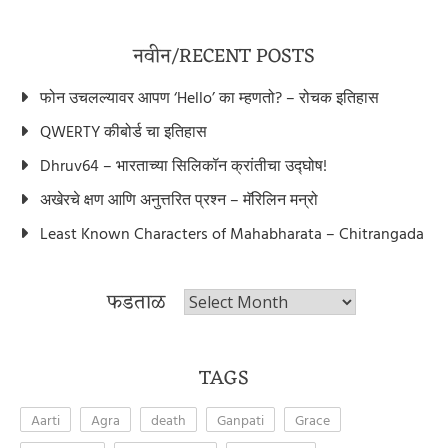
नवीन/RECENT POSTS
फोन उचलल्यावर आपण ‘Hello’ का म्हणतो? – रोचक इतिहास
QWERTY कीबोर्ड चा इतिहास
Dhruv64 – भारताच्या सिलिकॉन क्रांतीचा उद्घोष!
अखेरचे क्षण आणि अनुत्तरित प्रश्न – मॅरिलिन मन्रो
Least Known Characters of Mahabharata – Chitrangada
फडताळ
फडताळ
TAGS
Aarti
Agra
death
Ganpati
Grace