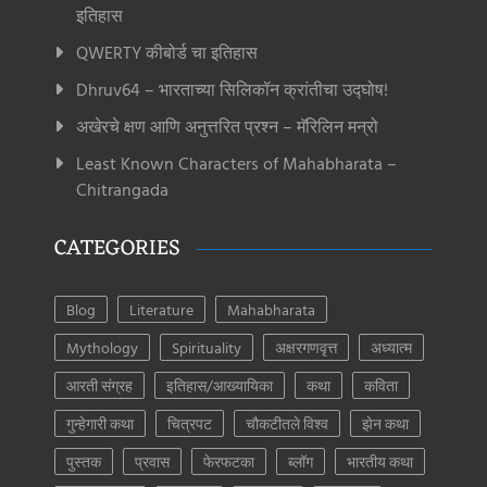
इतिहास
QWERTY कीबोर्ड चा इतिहास
Dhruv64 – भारताच्या सिलिकॉन क्रांतीचा उद्घोष!
अखेरचे क्षण आणि अनुत्तरित प्रश्न – मॅरिलिन मन्रो
Least Known Characters of Mahabharata –
Chitrangada
CATEGORIES
Blog
Literature
Mahabharata
Mythology
Spirituality
अक्षरगणवृत्त
अध्यात्म
आरती संग्रह
इतिहास/आख्यायिका
कथा
कविता
गुन्हेगारी कथा
चित्रपट
चौकटीतले विश्व
झेन कथा
पुस्तक
प्रवास
फेरफटका
ब्लॉग
भारतीय कथा