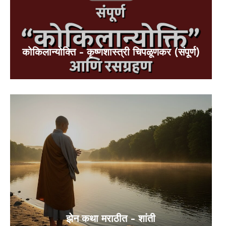
कोकिलान्योक्ति – कृष्णशास्त्री चिपळूणकर (संपूर्ण)
झेन कथा मराठीत – शांती