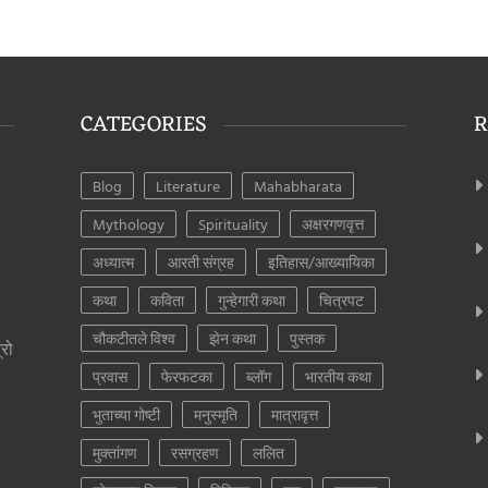
CATEGORIES
R
Blog
Literature
Mahabharata
Mythology
Spirituality
अक्षरगणवृत्त
अध्यात्म
आरती संग्रह
इतिहास/आख्यायिका
कथा
कविता
गुन्हेगारी कथा
चित्रपट
चौकटीतले विश्व
झेन कथा
पुस्तक
्रो
प्रवास
फेरफटका
ब्लॉग
भारतीय कथा
भुताच्या गोष्टी
मनुस्मृति
मात्रावृत्त
मुक्तांगण
रसग्रहण
ललित