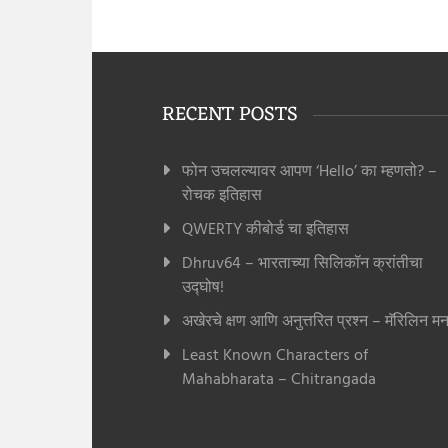
RECENT POSTS
फोन उचलल्यावर आपण ‘Hello’ का म्हणतो? –
रोचक इतिहास
QWERTY कीबोर्ड चा इतिहास
Dhruv64 – भारताच्या सिलिकॉन क्रांतीचा
उद्घोष!
अखेरचे क्षण आणि अनुत्तरित प्रश्न – मॅरिलिन मन
Least Known Characters of
Mahabharata – Chitrangada