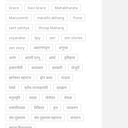
Grace
Kavi Grace
Mahabharata
Manusmriti
marathi abhang
Pune
sant sahitya
Shivaji Maharaj
soyarabai
Spy
zen
zen stories
zen story
अक्षरगणवृत्त
अनुभव
अभंग
आरती प्रभू
आर्या
इतिहास
इसापनीती
कलाकार
कादंबरी
जेजुरी
ज्ञानेश्वर महाराज
झेन कथा
पाऊस
पेशवे
फ्रेंच राज्यक्रांती
ब्राह्मण
मनुस्मृति
मराठा
मोरोपंत
रोचक
वसंततिलका
विचित्र
वृत्त
व्याकरण
संत तुकाराम
संत तुकाराम महाराज
सनातन
सुहास शिरवळकर