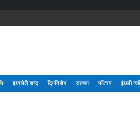
्ति
हरवलेले शब्द
दिनविशेष
रातबन
परिचय
इंग्रजी ब्