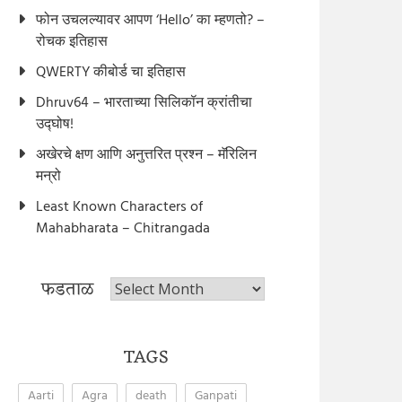
फोन उचलल्यावर आपण ‘Hello’ का म्हणतो? –
रोचक इतिहास
QWERTY कीबोर्ड चा इतिहास
Dhruv64 – भारताच्या सिलिकॉन क्रांतीचा
उद्घोष!
अखेरचे क्षण आणि अनुत्तरित प्रश्न – मॅरिलिन
मन्रो
Least Known Characters of
Mahabharata – Chitrangada
फडताळ
फडताळ
TAGS
Aarti
Agra
death
Ganpati