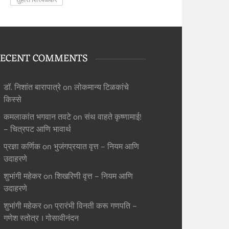
ECENT COMMENTS
डॉ. निशांत बारापात्रे
on
लोकमान्य टिळकांचे
किस्से
कमलाकांत भगवान तवटे
on
संथ वाहते कृष्णामाई!
– चित्रपट आणि भावार्थ
प्रज्ञा कर्णिक
on
भुजंगप्रयात वृत्त – नियम आणि
उदाहरणे
शुभांगी महेकर
on
शिखरिणी वृत्त – नियम आणि
उदाहरणे
शुभांगी महेकर
on
प्रारंभी विनती करू गणपति –
गणेश स्तोत्र । गोसावीनंदन