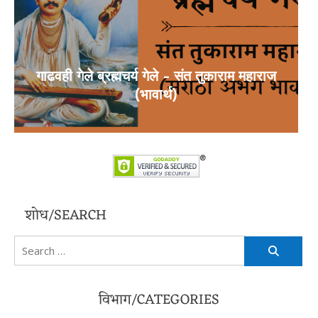
गाढवही गेले ब्रह्मचर्य गेले – संत तुकाराम महाराज
(भावार्थ)
शोध/SEARCH
Search
for:
विभाग/CATEGORIES