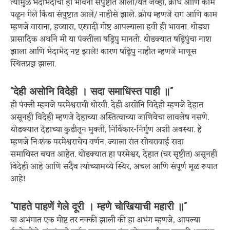
त्यामुळे भेदाभेदाची ही भावना संपुष्टात आली/येते जेव्हा, क्रोध आणि काम
पळून गेले किंवा संपुष्टात आले/ नाहीसे झाले. क्रोध म्हणजे राग आणि काम
म्हणजे वासना, हव्यास, एखादी गोष्ट आपल्याला हवी ही भावना. थोड्या
प्रासादिक अर्थाने मी या पंक्तीला षड्रिपु मानतो. थोडक्यात षड्रिपुंचा नाश
झाला आणि भेदाभेद नष्ट झाले! कारण षड्रिपु नाहीत म्हणजे माणूस
स्थितप्रज्ञ झाला.
“देही असोनि विदेही । सदा समाधिस्त पाही ॥”
ही पंक्ती म्हणजे परमेश्वराची थोरवी. देही असोनि विदेही म्हणजे देहात
असूनही विदेही म्हणजे देहाच्या अस्तित्वाच्या जाणिवेचा लावलेष नसणे.
थोडक्यात देहाच्या कुडीतून मुक्ती, निर्विकार-निर्गुण अशी अवस्था. हे
म्हणजे निःशंक परमेश्वराचेच वर्णन. ज्याला संत सोयराबाई सदा
समाधिस्त बघत आहेत. थोडक्यात हा परमेश्वर, देहात (चर सृष्टीत) असूनही
विदेही आहे आणि सदैव त्यांच्यामध्ये स्थिर, अचल आणि संपूर्ण मूळ रूपात
आहे!
“पाहते पाहणें गेले दूरी । म्हणे चोखियाची महारी ॥”
या अभंगात एक गोष्ट तर नक्की झाली की हा अभंग म्हणजे, आपल्या