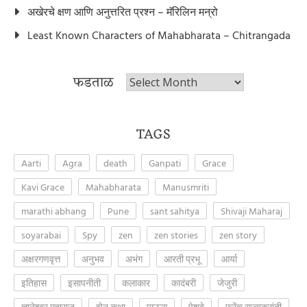
अखेरचे क्षण आणि अनुत्तरित प्रश्न – मॅरिलिन मन्रो
Least Known Characters of Mahabharata – Chitrangada
फडताळ
फडताळ
TAGS
Aarti
Agra
death
Ganpati
Grace
Kavi Grace
Mahabharata
Manusmriti
marathi abhang
Pune
sant sahitya
Shivaji Maharaj
soyarabai
Spy
zen
zen stories
zen story
अक्षरगणवृत्त
अनुभव
अभंग
आरती प्रभू
आर्या
इतिहास
इसापनीती
कलाकार
कादंबरी
जेजुरी
ज्ञानेश्वर महाराज
झेन कथा
पाऊस
पेशवे
फ्रेंच राज्यक्रांती