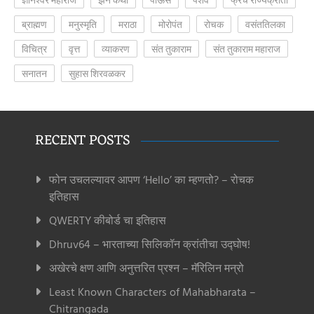
ब्राह्मण
मनुस्मृति
मराठा
मोरोपंत
रोचक
वसंततिलका
विचित्र
वृत्त
व्याकरण
संत तुकाराम
संत तुकाराम महाराज
सनातन
सुहास शिरवळकर
RECENT POSTS
फोन उचलल्यावर आपण ‘Hello’ का म्हणतो? – रोचक
इतिहास
QWERTY कीबोर्ड चा इतिहास
Dhruv64 – भारताच्या सिलिकॉन क्रांतीचा उद्घोष!
अखेरचे क्षण आणि अनुत्तरित प्रश्न – मॅरिलिन मन्रो
Least Known Characters of Mahabharata –
Chitrangada