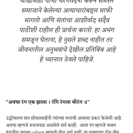
चोखामेळा यांची चरणवंदना करून समस्त
समाजाने केलेल्या अत्याचारांबद्दल माफी
मागतो आणि संतांचा आशीर्वाद सदैव
पाठीशी राहील ही प्रार्थना करतो. हा अभंग
समजून घेताना, हे नुसते शब्द नाहीत तर
जीवनातील अनुभवांचे देखील प्रतिबिंब आहे
हे ध्यानात ठेवले पाहिजे.
“अवघा रंग एक झाला । रंगि रंगला श्रीरंग ॥”
उद्घोषातच संत सोयराबाईंनी त्यांच्या मनाची अवस्था प्रकट केलेली आहे.
अवघा म्हणजे मजजवळ असलेले सर्व काही. आता रंग म्हणजे फक्त
इंग्रजीत ज्याला colour म्हणतो तोच अर्थ नाही. या वाक्याचा दोन तीन