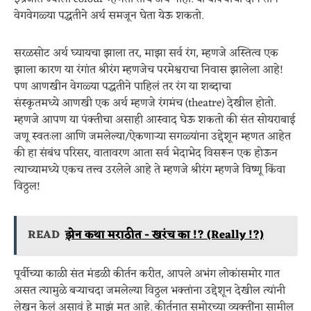
वेगवेगळ्या पद्धतीने अर्थ समजून घेता येऊ शकतो.
सरळसोट अर्थ घ्यायचा झाला तर, माझा सर्व रंग, म्हणजे अस्तित्व एक
झाला कारण या रंगांत श्रीरंग म्हणजेच परमेश्वराचा निवास झालेला आहे!
पण आणखीन वेगळ्या पद्धतीने पाहिलं तर रंग या शब्दाचा
संस्कृतमध्ये आणखी एक अर्थ म्हणजे रंगमंच (theatre) देखील होतो.
म्हणजे आपण या पंक्तीचा असाही आस्वाद घेऊ शकतो की संत सोयराबाई
जणू स्वतःला आणि जमलेल्या/ऐकणाऱ्या सगळ्यांना उद्देशून म्हणत आहेत
की हा संबंध परिसर, वातावरण आता सर्व भेदाभेद विसरून एक होऊन
त्याच्यामध्ये एकच तत्त्व उरलेले आहे ते म्हणजे श्रीरंग म्हणजे विष्णू किंवा
विठ्ठल!
READ
झेन कथा मराठीत - खरंच का !? (Really !?)
पूर्वीच्या काळी संत मंडळी कीर्तन करीत, आपले अभंग लोकांसमोर गात
असत त्यामुळे बऱ्याचदा जमलेल्या विठ्ठल भक्तांना उद्देशून देखील त्यांनी
लेखन केलं असावं हे माझं मत आहे. कीर्तनात समोरच्या व्यक्तींना सामील