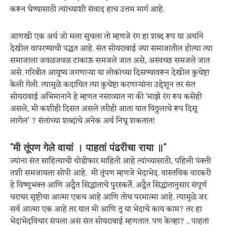
करून घेण्यासाठी त्यांच्याशी संवाद हाच उत्तम मार्ग आहे.
आणखी एक अर्थ जो मला सुचला तो म्हणजे रंग हा शब्द रूप या अर्थाने
देखील वापरण्याची पद्धत आहे. संत सोयराबाई ज्या समाजातील होत्या त्या
समाजाला जवळजवळ टाकाऊ समजले जात असे, अस्वच्छ समजले जात
असे. गरिबीत आयुष्य जगणाऱ्या या लोकांच्या दिसण्यावरून देखील कुचेष्टा
केली गेली. त्यामुळे कदाचित त्या कुचेष्टा करणाऱ्यांना उद्देशून तर संत
सोयराबाई अभिमानाने हे म्हणत नसाव्यात ना की ‘माझे रंग रूप कसेही
असले, मी कशीही दिसत असले तरीही आता यात विठ्ठलाचे रूप दिसू
लागेल’ ? संतांच्या शब्दांचे अनेक अर्थ निघू शकतात!
“मी तूंपण गेले वायां । पाहतां पंढरीचा राया ॥”
ज्यांना संत साहित्याची थोडीफार माहिती आहे त्यांच्यासाठी, पहिली पंक्ती
तशी समजायला सोपी आहे. मी तूंपण म्हणजे भेदाभेद. वास्तविक वारकरी
हे विष्णुभक्त आणि अद्वैत सिद्धांताचे पुरस्कर्ते. अद्वैत सिद्धांतानुसार संपूर्ण
चराचर सृष्टीचा आत्मा एकच आहे आणि तोच परमात्मा आहे. त्यामुळे जर
सर्व आत्मा एक आहे तर यात मी आणि तू या भेदाचे काय काम? तर हा
भेदाभेदविचार संपला असं संत सोयराबाई म्हणतात. पण केव्हा? .. पाहतां