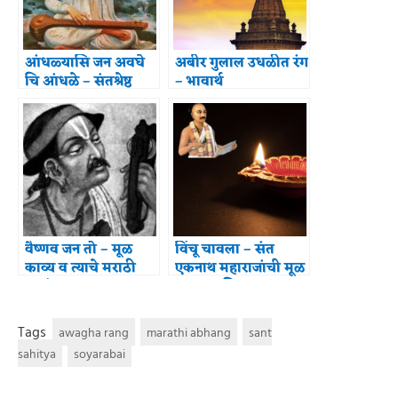
आंधळ्यासि जन अवघे
अबीर गुलाल उधळीत रंग
चि आंधळे – संतश्रेष्ठ
– भावार्थ
तुकाराम महाराज
(भावार्थ)
वैष्णव जन तो – मूळ
विंचू चावला – संत
काव्य व त्याचे मराठी
एकनाथ महाराजांची मूळ
भाषांतर
रचना आणि त्याचा
भावार्थ
Tags
awagha rang
marathi abhang
sant
sahitya
soyarabai