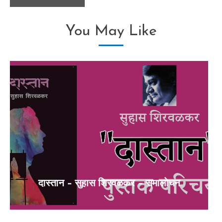
You May Like
दास्तान – सुहास शिरवळकर – समालोचन