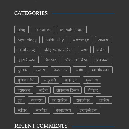
CATEGORIES
Blog
Literature
Mahabharata
Mythology
Spirituality
अक्षरगणवृत्त
अध्यात्म
आरती संग्रह
इतिहास/आख्यायिका
कथा
कविता
गुन्हेगारी कथा
चित्रपट
चौकटीतले विश्व
झेन कथा
पुस्तक
प्रवास
फेरफटका
ब्लॉग
भारतीय कथा
भुताच्या गोष्टी
मनुस्मृति
मात्रावृत्त
मुक्तांगण
रसग्रहण
ललित
लोकमान्य टिळक
विचित्र
वृत्त
व्याकरण
संत साहित्य
समालोचन
साहित्य
स्तोत्र
स्वरचित
स्वसहाय्य्य
हरवलेले शब्द
RECENT COMMENTS