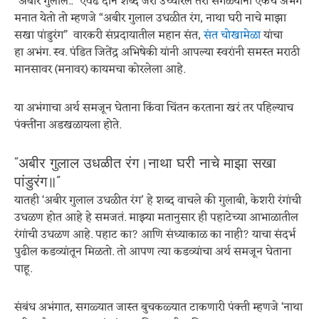
“अबीर गुलाल..” एवढे दोन शब्द जरी उच्चारले तरी सगळ्यांना एकंच अभंग
मनात येतो तो म्हणजे “अबीर गुलाल उधळीत रंग, नाथा घरी नाचे माझा
सखा पांडुरंग” वारकरी संप्रदायातील महान संत,
संत चोखामेळा
यांचा
हा अभंग. स्व. पंडित जितेंद्र अभिषेकी यांनी आपल्या स्वरांनी समस्त मराठी
मानसावर (मनावर) कायमचा कोरलेला आहे.
या अभंगाचा अर्थ समजून घेताना किंवा चिंतन करताना खरं तर पहिल्याच
पंक्तींना अडखळायला होते.
“अबीर गुलाल उधळीत रंग।नाथा घरी नाचे माझा सखा
पांडुरंग॥”
यातही ‘अबीर गुलाल उधळीत रंग’ हे शब्द वाचले की गुलाबी, केशरी रंगांची
उधळण होत आहे हे समजतं. माझ्या मतानुसार ही पहाटेच्या आभाळातील
रंगांची उधळण आहे. पहाट का? आणि संध्याकाळ का नाही? याचा संदर्भ
पुढील कडव्यांतून मिळतो. तो आपण त्या कडव्यांचा अर्थ समजून घेताना
पाहू.
संबंध अभंगात, सगळ्यात जास्त बुचकळ्यात टाकणारी पंक्ती म्हणजे ‘नाथा