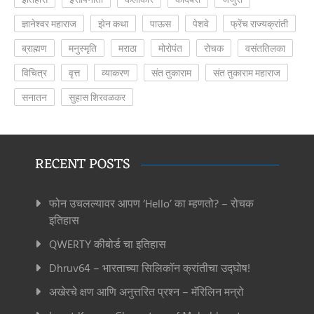
ज्ञानेश्वर महाराज
झेन कथा
पाऊस
पेशवे
फ्रेंच राज्यक्रांती
ब्राह्मण
मनुस्मृति
मराठा
मोरोपंत
रोचक
वसंततिलका
विचित्र
वृत्त
व्याकरण
संत तुकाराम
संत तुकाराम महाराज
सनातन
सुहास शिरवळकर
RECENT POSTS
फोन उचलल्यावर आपण ‘Hello’ का म्हणतो? – रोचक
इतिहास
QWERTY कीबोर्ड चा इतिहास
Dhruv64 – भारताच्या सिलिकॉन क्रांतीचा उद्घोष!
अखेरचे क्षण आणि अनुत्तरित प्रश्न – मॅरिलिन मन्रो