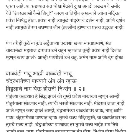
एकच आहे. या कडव्यात संत चोखामेळांचे दुःख अगदी लख्खपणे समोर
येते “उंबरठ्यासी कैसे शिवू?” कारण जातिहीन असल्याने त्यांना मंदिरात
प्रवेश निषिद्ध होता. प्रवेश नाही त्यामुळे पांडुरंगाचे दर्शन नाही, आणि दर्शन
नाही त्यामुळे ते रूप बघण्यात लीन (तल्लीन) होण्याचा प्रश्नच उद्भवत नाही!
पण तरीही कुठे ना कुठे अद्वैताच्या एखाद्या खऱ्या भक्ताप्रमाणे, संत
चोखामेळा महाराज दारातच उभे राहून म्हणतात तुम्ही प्रवेश नाही दिलात
म्हणून काय झालं? आम्ही पायरीशी उभे राहू, अभंग गाऊ आणि दंग होऊ!
वाळवंटी गावू आह्मी वाळवंटी नाचू।
चंद्रभागेच्या पाण्याने अंग अंग न्हाऊ।
विठ्ठलाचे नाम घेऊ हो‌उनी निःसंग ॥ २॥
पहिल्या कडव्यात हे सिद्ध झालं की तुम्ही प्रवेश नाकारला म्हणून आम्ही
पांडुरंगाला सोडणार नाही, त्याची भक्ती सोडणार नाही. मंदिरात जाता नाही
आले म्हणून काय झालं आम्ही, चंद्रभागेच्या वाळवंटावर जाऊ, नाचू आणि
गाऊ! चंद्रभागेच्या पाण्यात न्हाऊ. तुमचे राज्य मंदिरापुरते, या वाळवंटावर तर
तुमचे राज्य नाही.. चंद्रभागेच्या पाण्यावर तर तुमचे राज्य नाही! मग तिथे