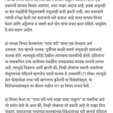
त्यांच्या मनात सलत असणार आणि शेवटी पांडुरंग भक्तीत त्यांना एक
प्रकारची शांतता मिळत असणार, असा माझा अंदाज आहे. इतकं असूनही
या संत मंडळींची विठ्ठलभक्ती तसूभरही कमी झाली नाही, ज्या समाजाने
त्यांची उपेक्षा केली त्या समाजाचे भले कशात आहे सतत याचाच विचार
केला आणि अद्वैताचा व भक्ती-कर्म योग यांचा प्रचार करत राहिले. यामुळेच
हे संत महान आहेत.
हा सगळा विचार केल्यानंतर “नाथा घरी” याचा एक वेगळाच अर्थ
उमगला. नाथ म्हणजे मालक. पूर्वीच्या काळी सवर्ण जणूकाही समाजाचे
मालक होते. त्याचमुळे मंदिरे देखील त्यांच्याच मालकीची होती. दलितांना
या तथाकथित उच्च जातीच्या मंडळींना जवळजवळ मालक मानावे लागत
असे. त्यामुळे विडंबना अशी झाली की, तिन्ही लोकांचा स्वामी असलेल्या
पांडुरंगाच्या मंदिराचे म्हणजेच घराचे मालक हे उच्चवर्णी (?) लोक! त्यामुळे
संत चोखामेळा नाथा घरी म्हणताना कुठेतरी या विडंबनेबद्दल, या
विरोधाभासाबद्दल तर बोलत नाहीत ना? हा विचार मनात येतो.
हा विचार केला तर “नाथा घरी नाचे माझा सखा पांडुरंग” या पंक्तीचा अर्थ
जो समोर येतो तो असा की, तिन्ही लोकांचा जो स्वामी आहे तो माझा मित्र
पांडुरंग, समाजाच्या नाथांच्या/मालकांच्या/ठेकेदारांच्या घरी म्हणजे मंदिरात