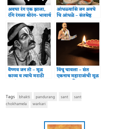
अवघा रंग एक झाला,
आंधळ्यासि जन अवघे
रंगि रंगला श्रीरंग- भावार्थ
चि आंधळे – संतश्रेष्ठ
तुकाराम महाराज
(भावार्थ)
वैष्णव जन तो – मूळ
विंचू चावला – संत
काव्य व त्याचे मराठी
एकनाथ महाराजांची मूळ
भाषांतर
रचना आणि त्याचा
भावार्थ
Tags
bhakti
pandurang
sant
sant
chokhamela
warkari