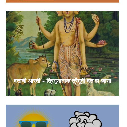
दत्ताची आरती – त्रिगुणात्मक त्रैमूर्ती दत्त हा जाणा