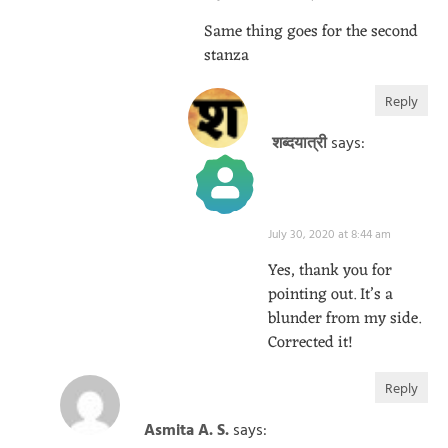
Same thing goes for the second
stanza
Reply
शब्दयात्री
says:
July 30, 2020 at 8:44 am
The Real Person Badge!
Anti-Spam by CleanTalk
Yes, thank you for
pointing out. It’s a
blunder from my side.
Corrected it!
Reply
Asmita A. S.
says: