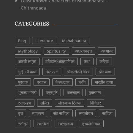
Least Known Characters of Mahabharata –
Chitrangada
CATEGORIES
Blog
Literature
Mahabharata
Mythology
Spirituality
अक्षरगणवृत्त
अध्यात्म
आरती संग्रह
इतिहास/आख्यायिका
कथा
कविता
गुन्हेगारी कथा
चित्रपट
चौकटीतले विश्व
झेन कथा
पुस्तक
प्रवास
फेरफटका
ब्लॉग
भारतीय कथा
भुताच्या गोष्टी
मनुस्मृति
मात्रावृत्त
मुक्तांगण
रसग्रहण
ललित
लोकमान्य टिळक
विचित्र
वृत्त
व्याकरण
संत साहित्य
समालोचन
साहित्य
स्तोत्र
स्वरचित
स्वसहाय्य्य
हरवलेले शब्द