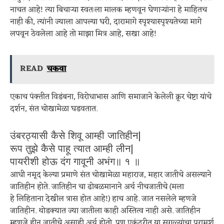
नाचत आहे! त्या बिचाऱ्या स्वतःला मालक म्हणवून घेणाऱ्यांना हे माहितच
नाही की, त्यांनी ज्याला आपल्या घरी, दारामागे स्पृश्यास्पृश्यतेच्या मागे
लपवून ठेवलेला आहे तो माझा मित्र आहे, सखा आहे!
READ
चकवा
एकाच पंक्तीत विडंबना, विरोधाभास आणि समाजाने केलेली क्रूर चेष्टा यांचे
दर्शन, संत चोखामेळा घडवतात.
उंबरठ्यासी कैसे शिवू आम्ही जातिहीन|
रूप तुझे कैसे पाहू त्यात आम्ही लीन|
पायरीशी होऊ दंग गावूनी अभंग॥ १ ॥
आधी नमूद केल्या प्रमाणे संत चोखामेळा महाराज, महार जातीचे असल्याने
जातिहीन होते. जातिहीन चा ढोबळमानाने अर्थ नीचजातीचे (मला
हे लिहिताना देखील त्रास होत आहे!) हाच आहे. जात नसलेले म्हणजे
जातिहीन. थोडक्यात ज्या जातीला काही अस्तित्व नाही असे. जातिहीन
म्हणजे हीन जातीचे असाही अर्थ होतो. पण एकंदरीत या सगळ्यांचा परामर्श