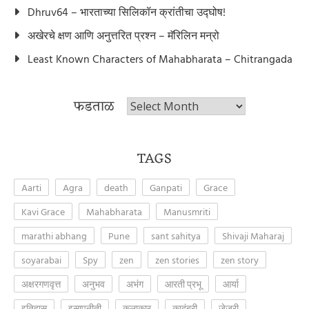
Dhruv64 – भारताच्या सिलिकॉन क्रांतीचा उद्घोष!
अखेरचे क्षण आणि अनुत्तरित प्रश्न – मॅरिलिन मन्रो
Least Known Characters of Mahabharata – Chitrangada
फडताळ
फडताळ
TAGS
Aarti
Agra
death
Ganpati
Grace
Kavi Grace
Mahabharata
Manusmriti
marathi abhang
Pune
sant sahitya
Shivaji Maharaj
soyarabai
Spy
zen
zen stories
zen story
अक्षरगणवृत्त
अनुभव
अभंग
आरती प्रभू
आर्या
इतिहास
इसापनीती
कलाकार
कादंबरी
जेजुरी