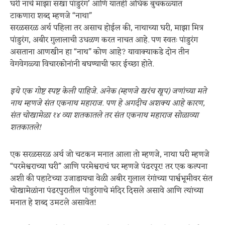
घरी नाचे माझा सखा पांडुरंग’ आणि यातही अधिक बुचकळ्यात
टाकणारा शब्द म्हणजे “नाथा”
सरळसरळ अर्थ पहिला तर असाच होईल की, नाथाच्या घरी, माझा मित्र
पांडुरंग, अबीर गुलालाची उधळण करत नाचत आहे. पण स्वतः पांडुरंग
असताना आणखीन हा “नाथ” कोण आहे? यावाक्याकडे दोन तीन
वेगवेगळ्या विचारकोनांनी बघण्याची फार ईच्छा होते.
इथे एक गोष्ट स्पष्ट केली पाहिजे. अनेक (म्हणजे खरंच खूप) जणांच्या मते
नाथ म्हणजे संत एकनाथ महाराज. पण हे अगदीच अशक्य आहे कारण,
संत चोखामेळा १४ व्या शतकातले तर संत एकनाथ महाराज सोळाव्या
शतकातले!
एक सरळसरळ अर्थ जो चटकन मनात आला तो म्हणजे, नाथा घरी म्हणजे
“परमेश्वराच्या घरी” आणि परमेश्वराचं घर म्हणजे पंढरपूर! तर एक कल्पना
अशी की पहाटेच्या उजाडायचा वेळी अबीर गुलाल रंगांच्या पार्श्वभूमीवर संत
चोखामेळांना पंढरपुरातील पांडुरंगाचे मंदिर दिसले असावे आणि त्यांच्या
मनात हे शब्द उमटले असावेत!