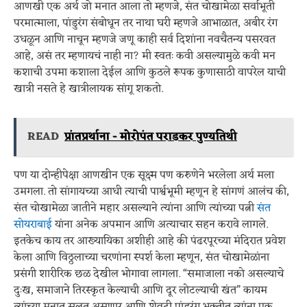
आणखी एक अर्थ जो मनात आला तो म्हणजे, संत चोखामेळा सर्वाभूती
परमात्माला, पांडुरंग संबोधून तर नाथा घरी म्हणजे आभाळात, अबीर रंग
उधळून आणि नाचून म्हणजे जणू काही सर्व दिशांना नवचैतन्य पसरवत
आहे, असं तर म्हणायचं नाही ना? मी स्वतः कवी असल्यामुळे कवी मन
कशाची उपमा कशाला देईल आणि कुठले रूपक कुणासाठी वापरेल याची
खात्री नसते हे खात्रीलायक सांगू शकतो.
READ
प्रांतप्रर्थाना - मोरोपंत पराडकर पुण्यतिथी
पण या दोन्हीपेक्षा आणखीन एक सूक्ष्म पण करुणेने भरलेला अर्थ मला
उमगला. तो सांगायच्या आधी त्याची पार्श्वभूमी म्हणून हे सांगणं आलंच की,
संत चोखामेळा जातीने महार असल्याने त्यांना आणि त्यांच्या पत्नी
संत
सोयराबाई
यांना अनेक अपमान आणि अत्याचार सहन करावे लागले.
इतकेच काय तर आख्यायिका अशीही आहे की पंढरपूरच्या मंदिरात प्रवेश
केला आणि विठ्ठलाच्या चरणांना स्पर्श केला म्हणून, संत चोखामेळांना
प्रसंगी शारीरिक छळ देखील भोगावा लागला. “समाजाला नको असल्याचे
दुःख, समाजाने तिरस्कृत केल्याची आणि दूर लोटल्याची खंत” कायम