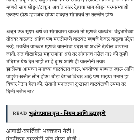
आम्ही नाचू, गाऊ, पांडुरंगाच्या नामस्मरणात दंग होऊ.. निःसंग होऊ! निःसंग
म्हणजे सांग सोडून/टाकून. अर्थात नश्वर देहाचा सांग सोडून परमात्म्याशी
एकरूप होऊ म्हणजेच सोप्या शब्दात सांगायचं तर तल्लीन होऊ.
अजून एक सूक्ष्म अर्थ जो सांगावासा वाटतो तो म्हणजे वाळवंट! चंद्रभागेच्या
तीरावर वाळवंट आहेच पण मराठीमध्ये वाळवंट म्हणजे केवळ वाळूचा प्रदेश
नव्हे. मराठीत वाळवंट म्हणजे यातनांचा प्रदेश या अर्थाने देखील वापरला
जातो. संत चोखामेळा महाराजांना असं तर सांगायचं नसेल ना? की तुम्ही
मंदिरात येऊ देत नाही तर हे दुःख आणि ही यातनांनी तयार
झालेल्या आमच्या मनाच्या वाळवंटात जाऊ, भक्तीच्या पाण्यात न्हाऊ आणि
पांडुरंगभक्तीत लीन होऊ! थोडा वेगळा विचार आहे पण माझ्या मनात हा
विचार येऊन गेला की, संतांनी मनातल्या दुःखाला वाळवंटाची उपमा तर
दिली नसेल ना?
READ
भुजंगप्रयात वृत्त - नियम आणि उदाहरणे
आषाढी-कार्तिकी भक्तजन येती।
पंढरीच्या वाळवंटी संत गोळा होती।