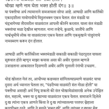
चोखा म्हणे नाम घेता भक्त होती दंग॥ ३॥
या पंक्तीचा अर्थ त्यामानाने समजायला सोपा आहे. आषाढी आणि कार्तिकी
एकादशीला गावोगावीचे विठ्ठलभक्त एकत्र येतात. संत मंडळी या
चंद्रभागेच्या तीरावरील वाळवंटात आपली कीर्तने करतात. याला संत मंडळी
भक्तांचा मळा देखील म्हणतात. नाना तऱ्हेचे, कुळाचे, जातींचे आणि
पार्श्वभूमीचे लोक या वाळवंटावर एकत्र येतात आणि एकमुखाने पांडुरंगाचे
नामस्मरण करून दंग होतात.
आषाढी आणि कार्तिकीला भक्तमंडळी सकाळी सकाळी पंढरपुरात यायला
सुरुवात होते म्हणून माझा कयास असा की अबीर गुलाल म्हणजे
उजाडताना आकाशात दिसणारी अबीर आणि गुलाली रंगांची उधळण..
थोडं खोलात गेलं तर, आधीच्या कडव्यात सांगितल्याप्रमाणे वाळवंट याचा
दुसरा अर्थ ध्यानात घेतला तर, “पंढरीच्या वाळवंटी संत गोळा होती” या
पंक्तीचा असाही अर्थ निघू शकतो की संत चोखामेळांसारखे अनेक उपेक्षित
संत, महात्मे, भक्त या दुःखाच्या वाळवंटात एकत्र येतात. समाजाने दिलेले
दुःख त्यांना एकत्र आणते किंवा ते दुःख त्यांच्यातल्या परस्पर स्नेहाला
कारणीभूत ठरते. आणि ते सगळे ‘समदुःखी’ आणि त्यांच्या दुःखावर स्नेह