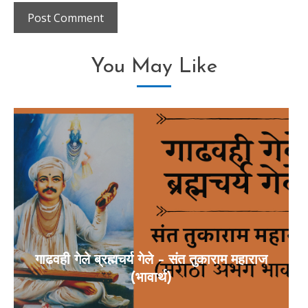
You May Like
गाढवही गेले ब्रह्मचर्य गेले – संत तुकाराम महाराज
(भावार्थ)