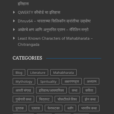
इतिहास
QWERTY कीबोर्ड चा इतिहास
Dhruv64 – भारताच्या सिलिकॉन क्रांतीचा उद्घोष!
अखेरचे क्षण आणि अनुत्तरित प्रश्न – मॅरिलिन मन्रो
Least Known Characters of Mahabharata –
Chitrangada
CATEGORIES
Blog
Literature
Mahabharata
Mythology
Spirituality
अक्षरगणवृत्त
अध्यात्म
आरती संग्रह
इतिहास/आख्यायिका
कथा
कविता
गुन्हेगारी कथा
चित्रपट
चौकटीतले विश्व
झेन कथा
पुस्तक
प्रवास
फेरफटका
ब्लॉग
भारतीय कथा