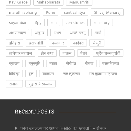
Kavi Grace
Mahabharata
Manusmriti
marathi abhang
Pune
sant sahitya
Shivaji Maharaj
soyarabai
Spy
zen
zen stories
zen story
अक्षरगणवृत्त
अनुभव
अभंग
आरती प्रभू
आर्या
इतिहास
इसापनीती
कलाकार
कादंबरी
जेजुरी
ज्ञानेश्वर महाराज
झेन कथा
पाऊस
पेशवे
फ्रेंच राज्यक्रांती
ब्राह्मण
मनुस्मृति
मराठा
मोरोपंत
रोचक
वसंततिलका
विचित्र
वृत्त
व्याकरण
संत तुकाराम
संत तुकाराम महाराज
सनातन
सुहास शिरवळकर
RECENT POSTS
फोन उचलल्यावर आपण ‘Hello’ का म्हणतो? – रोचक