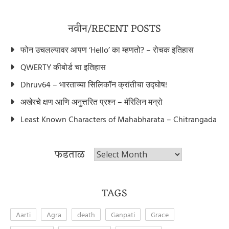
नवीन/RECENT POSTS
फोन उचलल्यावर आपण ‘Hello’ का म्हणतो? – रोचक इतिहास
QWERTY कीबोर्ड चा इतिहास
Dhruv64 – भारताच्या सिलिकॉन क्रांतीचा उद्घोष!
अखेरचे क्षण आणि अनुत्तरित प्रश्न – मॅरिलिन मन्रो
Least Known Characters of Mahabharata – Chitrangada
फडताळ
फडताळ
TAGS
Aarti
Agra
death
Ganpati
Grace