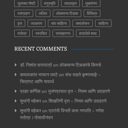
भुताच्या गोष्टी
मनुस्मृति
मात्रावृत्त
मुक्तांगण
रसग्रहण
ललित
लोकमान्य टिळक
विचित्र
वृत्त
व्याकरण
संत साहित्य
समालोचन
साहित्य
स्तोत्र
स्वरचित
स्वसहाय्य्य
हरवलेले शब्द
RECENT COMMENTS
डॉ. निशांत बारापात्रे
on
लोकमान्य टिळकांचे किस्से
कमलाकांत भगवान तवटे
on
संथ वाहते कृष्णामाई! –
चित्रपट आणि भावार्थ
प्रज्ञा कर्णिक
on
भुजंगप्रयात वृत्त – नियम आणि उदाहरणे
शुभांगी महेकर
on
शिखरिणी वृत्त – नियम आणि उदाहरणे
शुभांगी महेकर
on
प्रारंभी विनती करू गणपति – गणेश
स्तोत्र । गोसावीनंदन