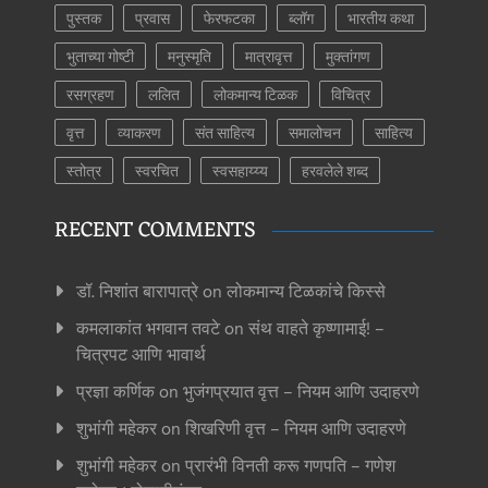
पुस्तक
प्रवास
फेरफटका
ब्लॉग
भारतीय कथा
भुताच्या गोष्टी
मनुस्मृति
मात्रावृत्त
मुक्तांगण
रसग्रहण
ललित
लोकमान्य टिळक
विचित्र
वृत्त
व्याकरण
संत साहित्य
समालोचन
साहित्य
स्तोत्र
स्वरचित
स्वसहाय्य्य
हरवलेले शब्द
RECENT COMMENTS
डॉ. निशांत बारापात्रे
on
लोकमान्य टिळकांचे किस्से
कमलाकांत भगवान तवटे
on
संथ वाहते कृष्णामाई! –
चित्रपट आणि भावार्थ
प्रज्ञा कर्णिक
on
भुजंगप्रयात वृत्त – नियम आणि उदाहरणे
शुभांगी महेकर
on
शिखरिणी वृत्त – नियम आणि उदाहरणे
शुभांगी महेकर
on
प्रारंभी विनती करू गणपति – गणेश