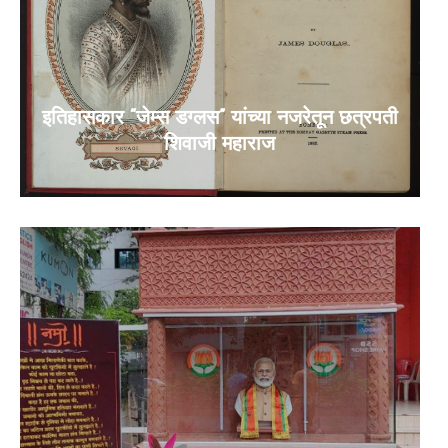
इतिहासकार “जेम्स डग्लस” यांच्या नजरेतून छत्रपती
शिवाजी महाराज