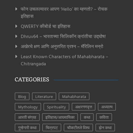
फोन उचलल्यावर आपण ‘Hello’ का म्हणतो? – रोचक
इतिहास
QWERTY कीबोर्ड चा इतिहास
Dhruv64 – भारताच्या सिलिकॉन क्रांतीचा उद्घोष!
अखेरचे क्षण आणि अनुत्तरित प्रश्न – मॅरिलिन मन्रो
Least Known Characters of Mahabharata –
Chitrangada
CATEGORIES
Blog
Literature
Mahabharata
Mythology
Spirituality
अक्षरगणवृत्त
अध्यात्म
आरती संग्रह
इतिहास/आख्यायिका
कथा
कविता
गुन्हेगारी कथा
चित्रपट
चौकटीतले विश्व
झेन कथा