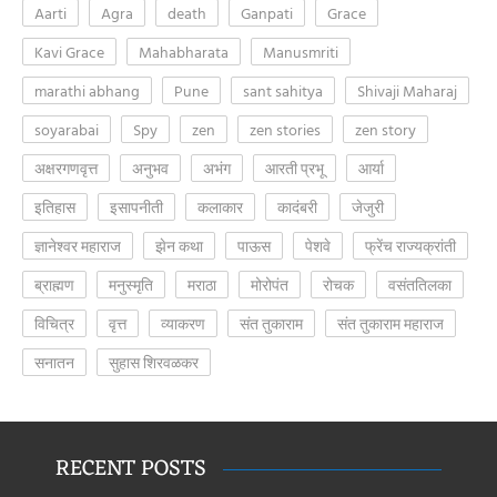
Aarti
Agra
death
Ganpati
Grace
Kavi Grace
Mahabharata
Manusmriti
marathi abhang
Pune
sant sahitya
Shivaji Maharaj
soyarabai
Spy
zen
zen stories
zen story
अक्षरगणवृत्त
अनुभव
अभंग
आरती प्रभू
आर्या
इतिहास
इसापनीती
कलाकार
कादंबरी
जेजुरी
ज्ञानेश्वर महाराज
झेन कथा
पाऊस
पेशवे
फ्रेंच राज्यक्रांती
ब्राह्मण
मनुस्मृति
मराठा
मोरोपंत
रोचक
वसंततिलका
विचित्र
वृत्त
व्याकरण
संत तुकाराम
संत तुकाराम महाराज
सनातन
सुहास शिरवळकर
RECENT POSTS