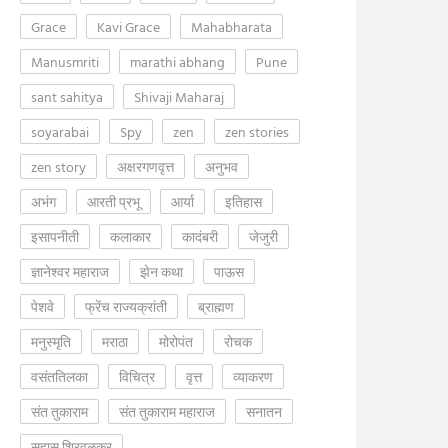
Grace
Kavi Grace
Mahabharata
Manusmriti
marathi abhang
Pune
sant sahitya
Shivaji Maharaj
soyarabai
Spy
zen
zen stories
zen story
अक्षरगणवृत्त
अनुभव
अभंग
आरती प्रभू
आर्या
इतिहास
इसापनीती
कलाकार
कादंबरी
जेजुरी
ज्ञानेश्वर महाराज
झेन कथा
पाऊस
पेशवे
फ्रेंच राज्यक्रांती
ब्राह्मण
मनुस्मृति
मराठा
मोरोपंत
रोचक
वसंततिलका
विचित्र
वृत्त
व्याकरण
संत तुकाराम
संत तुकाराम महाराज
सनातन
सुहास शिरवळकर