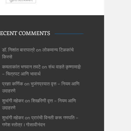
ECENT COMMENTS
डॉ. निशांत बारापात्रे
on
लोकमान्य टिळकांचे
किस्से
कमलाकांत भगवान तवटे
on
संथ वाहते कृष्णामाई!
– चित्रपट आणि भावार्थ
प्रज्ञा कर्णिक
on
भुजंगप्रयात वृत्त – नियम आणि
उदाहरणे
शुभांगी महेकर
on
शिखरिणी वृत्त – नियम आणि
उदाहरणे
शुभांगी महेकर
on
प्रारंभी विनती करू गणपति –
गणेश स्तोत्र । गोसावीनंदन