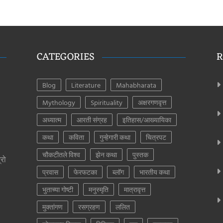
CATEGORIES
R
Blog
Literature
Mahabharata
Mythology
Spirituality
अक्षरगणवृत्त
अध्यात्म
आरती संग्रह
इतिहास/आख्यायिका
कथा
कविता
गुन्हेगारी कथा
चित्रपट
चौकटीतले विश्व
झेन कथा
पुस्तक
्रो
प्रवास
फेरफटका
ब्लॉग
भारतीय कथा
भुताच्या गोष्टी
मनुस्मृति
मात्रावृत्त
मुक्तांगण
रसग्रहण
ललित