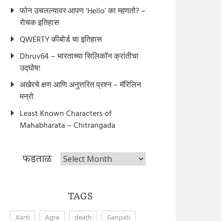
फोन उचलल्यावर आपण ‘Hello’ का म्हणतो? –
रोचक इतिहास
QWERTY कीबोर्ड चा इतिहास
Dhruv64 – भारताच्या सिलिकॉन क्रांतीचा
उद्घोष!
अखेरचे क्षण आणि अनुत्तरित प्रश्न – मॅरिलिन
मन्रो
Least Known Characters of
Mahabharata – Chitrangada
फडताळ
फडताळ
TAGS
Aarti
Agra
death
Ganpati