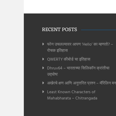
RECENT POSTS
फोन उचलल्यावर आपण ‘Hello’ का म्हणतो? –
रोचक इतिहास
QWERTY कीबोर्ड चा इतिहास
Dhruv64 – भारताच्या सिलिकॉन क्रांतीचा
उद्घोष!
अखेरचे क्षण आणि अनुत्तरित प्रश्न – मॅरिलिन मन
Least Known Characters of
Mahabharata – Chitrangada