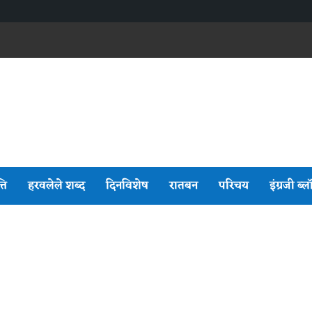
्ति
हरवलेले शब्द
दिनविशेष
रातबन
परिचय
इंग्रजी ब्