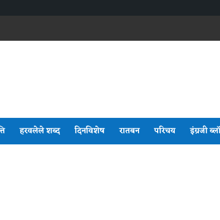
्ति
हरवलेले शब्द
दिनविशेष
रातबन
परिचय
इंग्रजी ब्