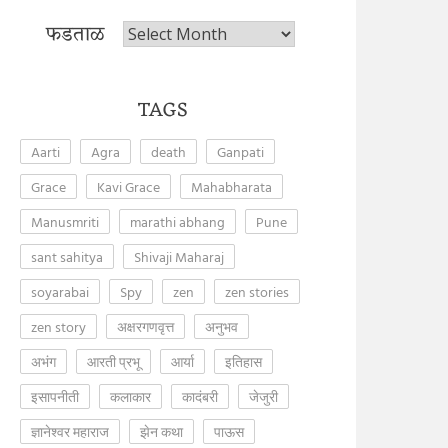
फडताळ
फडताळ
TAGS
Aarti
Agra
death
Ganpati
Grace
Kavi Grace
Mahabharata
Manusmriti
marathi abhang
Pune
sant sahitya
Shivaji Maharaj
soyarabai
Spy
zen
zen stories
zen story
अक्षरगणवृत्त
अनुभव
अभंग
आरती प्रभू
आर्या
इतिहास
इसापनीती
कलाकार
कादंबरी
जेजुरी
ज्ञानेश्वर महाराज
झेन कथा
पाऊस