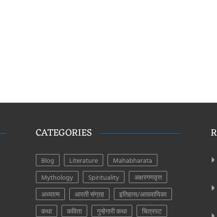
CATEGORIES
R
Blog
Literature
Mahabharata
Mythology
Spirituality
अक्षरगणवृत्त
अध्यात्म
आरती संग्रह
इतिहास/आख्यायिका
कथा
कविता
गुन्हेगारी कथा
चित्रपट