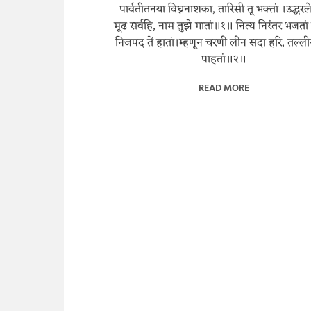
पार्वतीतनया विघ्ननाशका, तारिसी तू भक्तां ।उद्धर
मूढ सर्वहि, नाम तुझे गातां॥१॥ नित्य निरंतर भजतां
निजपद तें हातां।म्हणून चरणी लीन सदा हरि, तल्ल
पाहतां॥२॥
READ MORE