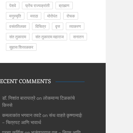
पेशवे
फ्रेंच राज्यक्रांती
ब्राह्मण
मनुस्मृति
मराठा
मोरोपंत
रोचक
वसंततिलका
विचित्र
वृत्त
व्याकरण
संत तुकाराम
संत तुकाराम महाराज
सनातन
सुहास शिरवळकर
ECENT COMMENTS
डॉ. निशांत बारापात्रे
on
लोकमान्य टिळकांचे
किस्से
कमलाकांत भगवान तवटे
on
संथ वाहते कृष्णामाई!
– चित्रपट आणि भावार्थ
प्रज्ञा कर्णिक
on
भुजंगप्रयात वृत्त – नियम आणि