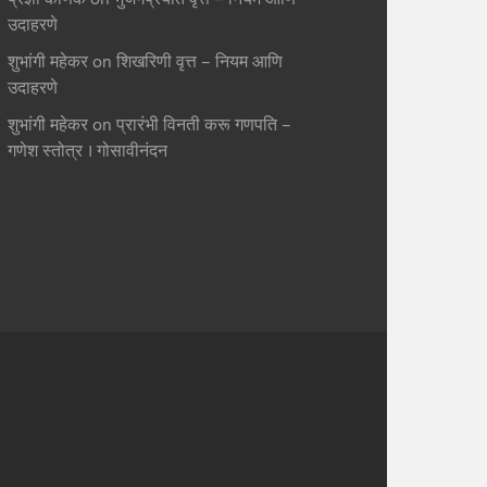
उदाहरणे
शुभांगी महेकर
on
शिखरिणी वृत्त – नियम आणि
उदाहरणे
शुभांगी महेकर
on
प्रारंभी विनती करू गणपति –
गणेश स्तोत्र । गोसावीनंदन