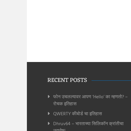
RECENT POSTS
फोन उचलल्यावर आपण ‘Hello’ का म्हणतो? –
रोचक इतिहास
QWERTY कीबोर्ड चा इतिहास
Dhruv64 – भारताच्या सिलिकॉन क्रांतीचा
उद्घोष!