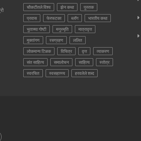
चौकटीतले विश्व
झेन कथा
पुस्तक
्रो
प्रवास
फेरफटका
ब्लॉग
भारतीय कथा
भुताच्या गोष्टी
मनुस्मृति
मात्रावृत्त
मुक्तांगण
रसग्रहण
ललित
लोकमान्य टिळक
विचित्र
वृत्त
व्याकरण
संत साहित्य
समालोचन
साहित्य
स्तोत्र
स्वरचित
स्वसहाय्य्य
हरवलेले शब्द