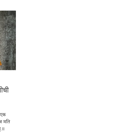
ीची
 एक
मज मति
ृ.॥