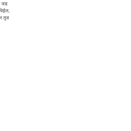
ले जड
 येईल,
ीन तुज