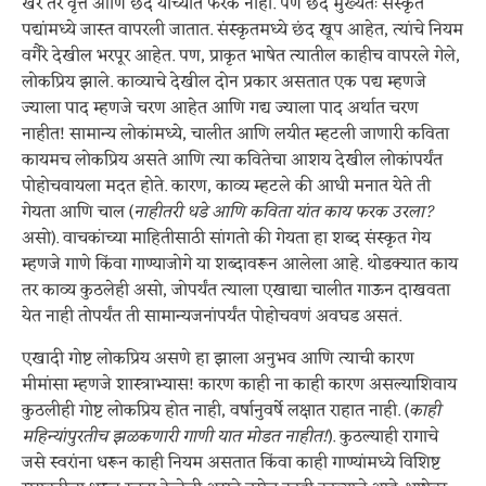
खरं तर वृत्त आणि छंद यांच्यात फरक नाही. पण छंद मुख्यतः संस्कृत
पद्यांमध्ये जास्त वापरली जातात. संस्कृतमध्ये छंद खूप आहेत, त्यांचे नियम
वगैरे देखील भरपूर आहेत. पण, प्राकृत भाषेत त्यातील काहीच वापरले गेले,
लोकप्रिय झाले. काव्याचे देखील दोन प्रकार असतात एक पद्य म्हणजे
ज्याला पाद म्हणजे चरण आहेत आणि गद्य ज्याला पाद अर्थात चरण
नाहीत! सामान्य लोकांमध्ये, चालीत आणि लयीत म्हटली जाणारी कविता
कायमच लोकप्रिय असते आणि त्या कवितेचा आशय देखील लोकांपर्यंत
पोहोचवायला मदत होते. कारण, काव्य म्हटले की आधी मनात येते ती
गेयता आणि चाल (
नाहीतरी धडे आणि कविता यांत काय फरक उरला?
असो). वाचकांच्या माहितीसाठी सांगतो की गेयता हा शब्द संस्कृत गेय
म्हणजे गाणे किंवा गाण्याजोगे या शब्दावरून आलेला आहे. थोडक्यात काय
तर काव्य कुठलेही असो, जोपर्यंत त्याला एखाद्या चालीत गाऊन दाखवता
येत नाही तोपर्यंत ती सामान्यजनांपर्यंत पोहोचवणं अवघड असतं.
एखादी गोष्ट लोकप्रिय असणे हा झाला अनुभव आणि त्याची कारण
मीमांसा म्हणजे शास्त्राभ्यास! कारण काही ना काही कारण असल्याशिवाय
कुठलीही गोष्ट लोकप्रिय होत नाही, वर्षानुवर्षे लक्षात राहात नाही. (
काही
महिन्यांपुरतीच झळकणारी गाणी यात मोडत नाहीत!
). कुठल्याही रागाचे
जसे स्वरांना धरून काही नियम असतात किंवा काही गाण्यांमध्ये विशिष्ट