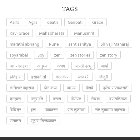
TAGS
Aarti
Agra
death
Ganpati
Grace
Kavi Grace
Mahabharata
Manusmriti
marathi abhang
Pune
sant sahitya
Shivaji Maharaj
soyarabai
Spy
zen
zen stories
zen story
अक्षरगणवृत्त
अनुभव
अभंग
आरती प्रभू
आर्या
इतिहास
इसापनीती
कलाकार
कादंबरी
जेजुरी
ज्ञानेश्वर महाराज
झेन कथा
पाऊस
पेशवे
फ्रेंच राज्यक्रांती
ब्राह्मण
मनुस्मृति
मराठा
मोरोपंत
रोचक
वसंततिलका
विचित्र
वृत्त
व्याकरण
संत तुकाराम
संत तुकाराम महाराज
सनातन
सुहास शिरवळकर