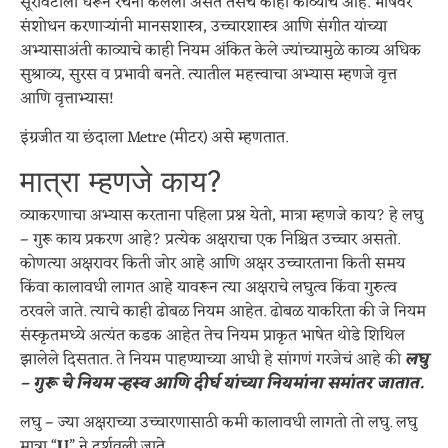
सूरावटीला धरून रचना केलेली असते तसेच काही काव्याचे आहे. भाषेवर
संशोधन करणाऱ्यांनी मानसशास्त्र, उच्चारशास्त्र आणि संगीत यांच्या
अभ्यासाअंती काव्याचे काही नियम अंकित केले ज्यांच्यामुळे काव्य अधिक
सुश्राव्य, सुरस व प्रभावी बनते. त्यातील महत्त्वाचा अभ्यास म्हणजे वृत्त
आणि वृत्ताभ्यास!
इंग्रजीत या छंदाला Metre (मीटर) असे म्हणतात.
मात्रा म्हणजे काय?
व्याकरणाचा अभ्यास करताना पहिला प्रश्न येतो, मात्रा म्हणजे काय? हे लघु
– गुरू काय प्रकरण आहे? प्रत्येक अक्षराचा एक निश्चित उच्चार असतो.
कोणत्या अक्षरावर किती जोर आहे आणि अक्षर उच्चारताना किती समय
किंवा कालावधी लागत आहे यावरून त्या अक्षराचे लघुत्व किंवा गुरुत्व
ठरवले जाते. त्याचे काही ढोबळ नियम आहेत. ढोबळ याकरिता की जे नियम
संस्कृतमध्ये अत्यंत कडक आहेत तेच नियम प्राकृत भाषेत थोडे शिथिल
झालेले दिसतात. ते नियम पाहण्याच्या आधी हे सांगणं गरजेचं आहे की
लघु
– गुरू चे नियम ऱ्हस्व आणि दीर्घ यांच्या नियमांना समांतर जातात.
लघु – ज्या अक्षराच्या उच्चारणासाठी कमी कालावधी लागतो तो लघु. लघु
मात्रा “
U
” ने दर्शवली जाते.