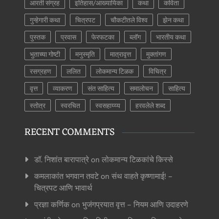
आरती संग्रह
इतिहास/आख्यायिका
कथा
कविता
गुन्हेगारी कथा
चित्रपट
चौकटीतले विश्व
झेन कथा
पुस्तक
प्रवास
फेरफटका
ब्लॉग
भारतीय कथा
भुताच्या गोष्टी
मनुस्मृति
मात्रावृत्त
मुक्तांगण
रसग्रहण
ललित
लोकमान्य टिळक
विचित्र
वृत्त
व्याकरण
संत साहित्य
समालोचन
साहित्य
स्तोत्र
स्वरचित
स्वसहाय्य्य
हरवलेले शब्द
RECENT COMMENTS
डॉ. निशांत बारापात्रे
on
लोकमान्य टिळकांचे किस्से
कमलाकांत भगवान तवटे
on
संथ वाहते कृष्णामाई! –
चित्रपट आणि भावार्थ
प्रज्ञा कर्णिक
on
भुजंगप्रयात वृत्त – नियम आणि उदाहरणे