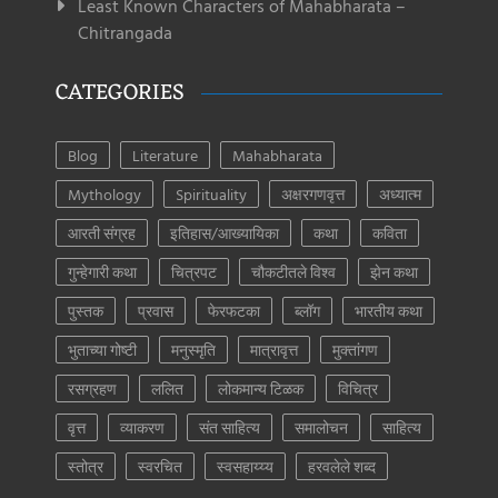
Least Known Characters of Mahabharata –
Chitrangada
CATEGORIES
Blog
Literature
Mahabharata
Mythology
Spirituality
अक्षरगणवृत्त
अध्यात्म
आरती संग्रह
इतिहास/आख्यायिका
कथा
कविता
गुन्हेगारी कथा
चित्रपट
चौकटीतले विश्व
झेन कथा
पुस्तक
प्रवास
फेरफटका
ब्लॉग
भारतीय कथा
भुताच्या गोष्टी
मनुस्मृति
मात्रावृत्त
मुक्तांगण
रसग्रहण
ललित
लोकमान्य टिळक
विचित्र
वृत्त
व्याकरण
संत साहित्य
समालोचन
साहित्य
स्तोत्र
स्वरचित
स्वसहाय्य्य
हरवलेले शब्द