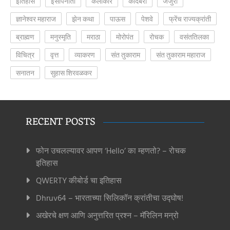
इतिहास
इसापनीती
कलाकार
कादंबरी
जेजुरी
ज्ञानेश्वर महाराज
झेन कथा
पाऊस
पेशवे
फ्रेंच राज्यक्रांती
ब्राह्मण
मनुस्मृति
मराठा
मोरोपंत
रोचक
वसंततिलका
विचित्र
वृत्त
व्याकरण
संत तुकाराम
संत तुकाराम महाराज
सनातन
सुहास शिरवळकर
RECENT POSTS
फोन उचलल्यावर आपण ‘Hello’ का म्हणतो? – रोचक
इतिहास
QWERTY कीबोर्ड चा इतिहास
Dhruv64 – भारताच्या सिलिकॉन क्रांतीचा उद्घोष!
अखेरचे क्षण आणि अनुत्तरित प्रश्न – मॅरिलिन मन्रो