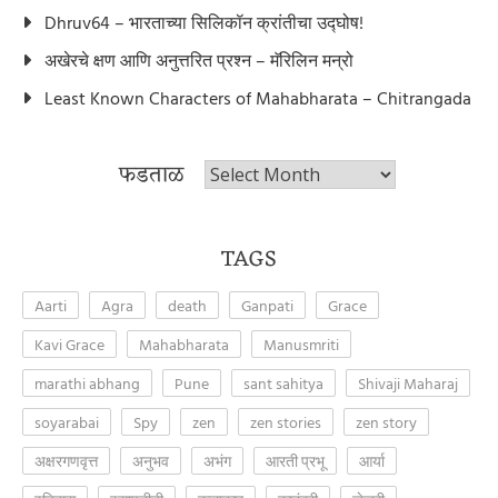
Dhruv64 – भारताच्या सिलिकॉन क्रांतीचा उद्घोष!
अखेरचे क्षण आणि अनुत्तरित प्रश्न – मॅरिलिन मन्रो
Least Known Characters of Mahabharata – Chitrangada
फडताळ
फडताळ
TAGS
Aarti
Agra
death
Ganpati
Grace
Kavi Grace
Mahabharata
Manusmriti
marathi abhang
Pune
sant sahitya
Shivaji Maharaj
soyarabai
Spy
zen
zen stories
zen story
अक्षरगणवृत्त
अनुभव
अभंग
आरती प्रभू
आर्या