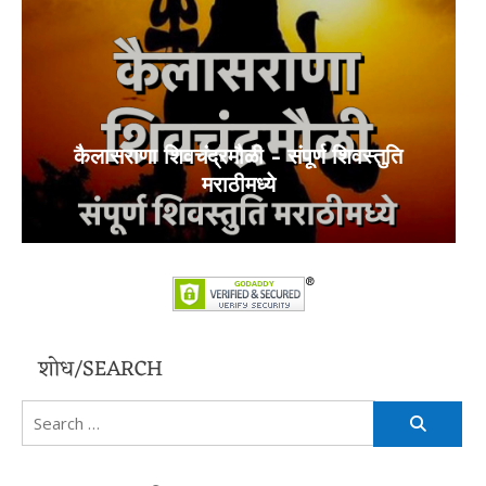
कैलासराणा शिवचंद्रमौळी – संपूर्ण शिवस्तुति
मराठीमध्ये
शोध/SEARCH
Search
for: