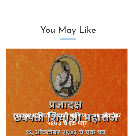
You May Like
प्रजादक्ष छत्रपती शिवाजी महाराज – १६ ऑक्टोबर
१६७३ चे एक पत्र