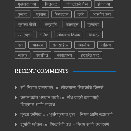
गुन्हेगारी कथा
चित्रपट
चौकटीतले विश्व
झेन कथा
पुस्तक
प्रवास
फेरफटका
ब्लॉग
भारतीय कथा
भुताच्या गोष्टी
मनुस्मृति
मात्रावृत्त
मुक्तांगण
रसग्रहण
ललित
लोकमान्य टिळक
विचित्र
वृत्त
व्याकरण
संत साहित्य
समालोचन
साहित्य
स्तोत्र
स्वरचित
स्वसहाय्य्य
हरवलेले शब्द
RECENT COMMENTS
डॉ. निशांत बारापात्रे
on
लोकमान्य टिळकांचे किस्से
कमलाकांत भगवान तवटे
on
संथ वाहते कृष्णामाई! –
चित्रपट आणि भावार्थ
प्रज्ञा कर्णिक
on
भुजंगप्रयात वृत्त – नियम आणि उदाहरणे
शुभांगी महेकर
on
शिखरिणी वृत्त – नियम आणि उदाहरणे