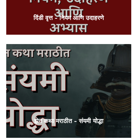
दिंडी वृत्त – नियम आणि उदाहरणे
झेन कथा मराठीत – संयमी योद्धा