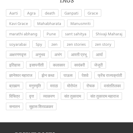
TAGS
Aarti
Agra
death
Ganpati
Grace
Kavi Grace
Mahabharata
Manusmriti
marathi abhang
Pune
sant sahitya
Shivaji Maharaj
soyarabai
Spy
zen
zen stories
zen story
अक्षरगणवृत्त
अनुभव
अभंग
आरती प्रभू
आर्या
इतिहास
इसापनीती
कलाकार
कादंबरी
जेजुरी
ज्ञानेश्वर महाराज
झेन कथा
पाऊस
पेशवे
फ्रेंच राज्यक्रांती
ब्राह्मण
मनुस्मृति
मराठा
मोरोपंत
रोचक
वसंततिलका
विचित्र
वृत्त
व्याकरण
संत तुकाराम
संत तुकाराम महाराज
सनातन
सुहास शिरवळकर