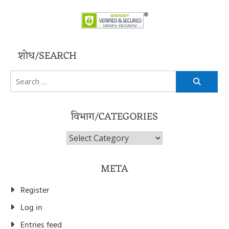
शोध/SEARCH
Search
for:
विभाग/CATEGORIES
विभाग/Categories
META
Register
Log in
Entries feed