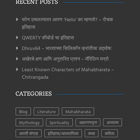
RECENT POSTS
फोन उचलल्यावर आपण ‘Hello’ का म्हणतो? – रोचक
इतिहास
QWERTY कीबोर्ड चा इतिहास
Dhruv64 – भारताच्या सिलिकॉन क्रांतीचा उद्घोष!
अखेरचे क्षण आणि अनुत्तरित प्रश्न – मॅरिलिन मन्रो
Least Known Characters of Mahabharata –
Chitrangada
CATEGORIES
Blog
Literature
Mahabharata
Mythology
Spirituality
अक्षरगणवृत्त
अध्यात्म
आरती संग्रह
इतिहास/आख्यायिका
कथा
कविता