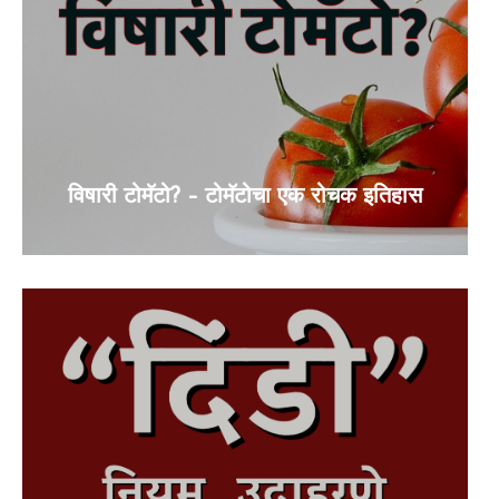
विषारी टोमॅटो? – टोमॅटोचा एक रोचक इतिहास