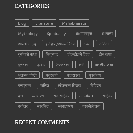
CATEGORIES
Blog
Literature
Mahabharata
Mythology
Spirituality
अक्षरगणवृत्त
अध्यात्म
आरती संग्रह
इतिहास/आख्यायिका
कथा
कविता
गुन्हेगारी कथा
चित्रपट
चौकटीतले विश्व
झेन कथा
पुस्तक
प्रवास
फेरफटका
ब्लॉग
भारतीय कथा
भुताच्या गोष्टी
मनुस्मृति
मात्रावृत्त
मुक्तांगण
रसग्रहण
ललित
लोकमान्य टिळक
विचित्र
वृत्त
व्याकरण
संत साहित्य
समालोचन
साहित्य
स्तोत्र
स्वरचित
स्वसहाय्य्य
हरवलेले शब्द
RECENT COMMENTS