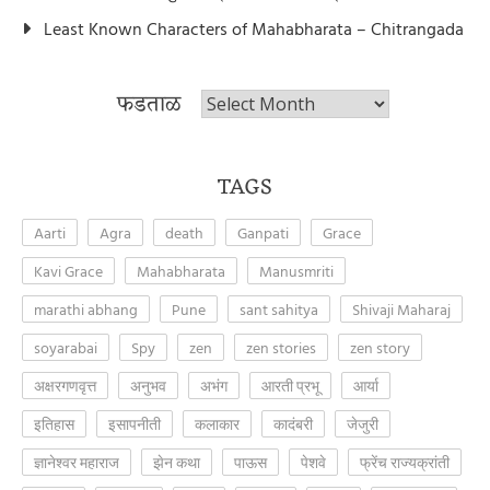
Least Known Characters of Mahabharata – Chitrangada
फडताळ
फडताळ
TAGS
Aarti
Agra
death
Ganpati
Grace
Kavi Grace
Mahabharata
Manusmriti
marathi abhang
Pune
sant sahitya
Shivaji Maharaj
soyarabai
Spy
zen
zen stories
zen story
अक्षरगणवृत्त
अनुभव
अभंग
आरती प्रभू
आर्या
इतिहास
इसापनीती
कलाकार
कादंबरी
जेजुरी
ज्ञानेश्वर महाराज
झेन कथा
पाऊस
पेशवे
फ्रेंच राज्यक्रांती