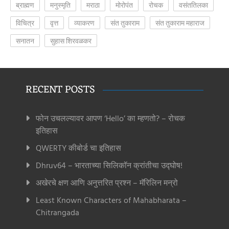
ब्राह्मण
मनुस्मृति
मराठा
मोरोपंत
रोचक
वसंततिलका
विचित्र
वृत्त
व्याकरण
संत तुकाराम
संत तुकाराम महाराज
सनातन
सुहास शिरवळकर
RECENT POSTS
फोन उचलल्यावर आपण ‘Hello’ का म्हणतो? – रोचक
इतिहास
QWERTY कीबोर्ड चा इतिहास
Dhruv64 – भारताच्या सिलिकॉन क्रांतीचा उद्घोष!
अखेरचे क्षण आणि अनुत्तरित प्रश्न – मॅरिलिन मन्रो
Least Known Characters of Mahabharata –
Chitrangada