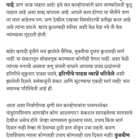
पाहे
. प्राण जाऊ पाहात आहे! इथे संत कान्होपात्रांनी प्राण जाण्याऐवजी फुटू
पाहात आहे असा शब्द वापरला आहे. आपले काय होणार या भीतीने त्राण
तर जात आहेतच पण, प्राण देखील एखाद्या विस्फोटाची प्रतीक्षा करत आहे
असे त्यांना वाटले. खरंच कुठल्याही स्त्रीवर अशी वेळ येऊ नये ती वेळ
त्यांच्यावर गुदरली होती.
बाहेर श्वापदीं वृत्तीने मत्त झालेले सैनिक, मुक्तीचा दुसरा कुठलाही मार्ग
नाही. या संकटातून सोडवणूक करण्याला कोणीही येणार नाही. अशा वेळी
त्यांच्या मनाची अवस्था जणू जंगली वाघाने आपल्या प्रचंड दाढांमध्ये
हरिणीचे सुकुमार पाडस धरावे,
हरिणीचे पाडस व्याघ्रें धरियेले
अशी
झालेली दिसते. सर्वबाजूंनी संकट आणि सुटण्याचा एकही मार्ग नाही! फार
भयानक परिस्थिती आहे ही.
आता अशा निर्वाणीच्या क्षणी संत कान्होपात्रांना परमपरमेश्वर
पांडुरंगाशिवाय आणखीन कोण आठवणार? संकटात सापडलेल्या माणसाचे
देखील असेच होते. जेव्हा माणसाला कुठलाच रस्ता, उपाय किंवा मार्ग
दिसत नाही तेव्हा तो देवाच्या द्वारी हात जोडून उभा राहतो. कारण
देवाशिवाय त्याला कोणताही उपाय कोणताही ठाव दिसत नाही!
तुजवीण