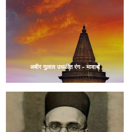
अबीर गुलाल उधळीत रंग – भावार्थ