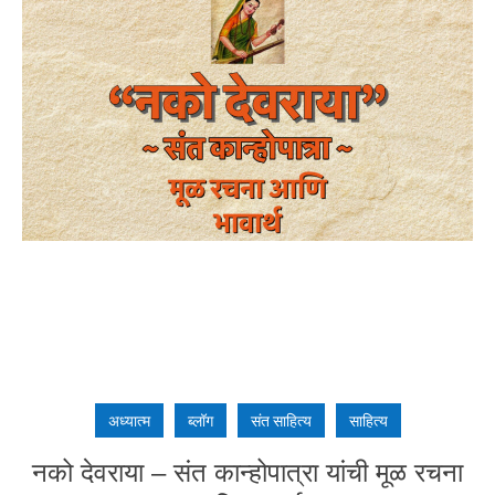
अध्यात्म
ब्लॉग
संत साहित्य
साहित्य
नको देवराया – संत कान्होपात्रा यांची मूळ रचना