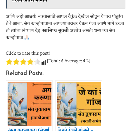
- अर्थ आणि भावार्थ
आणि अहो आश्चर्य! भक्तांसाठी आपले वैकुंठ देखील सोडून येणारा पांडुरंग
तेथे आला, संत कान्होपात्रांना आपल्या बरोबर घेऊन गेला आणि मागे उरला
तो त्यांचा निष्प्राण देह.
सामिप्य मुक्ती
अशीच असते! धन्य त्या संत
कान्होपात्रा
Click to rate this post!
[Total:
6
Average:
4.2
]
Related Posts:
अगा करुणाकरा (संपूर्ण
जे कां रंजले गांजले –