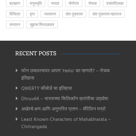
ब्राह्मण
मनुस्मृति
मराठा
मोरोपंत
रोचक
वसंततिलका
विचित्र
वृत्त
व्याकरण
संत तुकाराम
संत तुकाराम महाराज
सनातन
सुहास शिरवळकर
RECENT POSTS
फोन उचलल्यावर आपण ‘Hello’ का म्हणतो? – रोचक
इतिहास
QWERTY कीबोर्ड चा इतिहास
Dhruv64 – भारताच्या सिलिकॉन क्रांतीचा उद्घोष!
अखेरचे क्षण आणि अनुत्तरित प्रश्न – मॅरिलिन मन्रो
Least Known Characters of Mahabharata –
Chitrangada