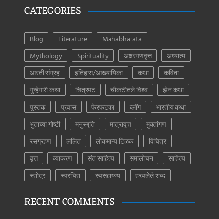
CATEGORIES
Blog
Literature
Mahabharata
Mythology
Spirituality
अक्षरगणवृत्त
अध्यात्म
आरती संग्रह
इतिहास/आख्यायिका
कथा
कविता
गुन्हेगारी कथा
चित्रपट
चौकटीतले विश्व
झेन कथा
पुस्तक
प्रवास
फेरफटका
ब्लॉग
भारतीय कथा
भुताच्या गोष्टी
मनुस्मृति
मात्रावृत्त
मुक्तांगण
रसग्रहण
ललित
लोकमान्य टिळक
विचित्र
वृत्त
व्याकरण
संत साहित्य
समालोचन
साहित्य
स्तोत्र
स्वरचित
स्वसहाय्य्य
हरवलेले शब्द
RECENT COMMENTS