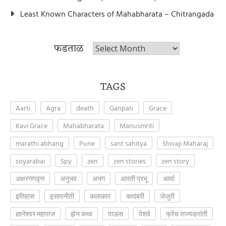
Least Known Characters of Mahabharata – Chitrangada
फडताळ
फडताळ
TAGS
Aarti
Agra
death
Ganpati
Grace
Kavi Grace
Mahabharata
Manusmriti
marathi abhang
Pune
sant sahitya
Shivaji Maharaj
soyarabai
Spy
zen
zen stories
zen story
अक्षरगणवृत्त
अनुभव
अभंग
आरती प्रभू
आर्या
इतिहास
इसापनीती
कलाकार
कादंबरी
जेजुरी
ज्ञानेश्वर महाराज
झेन कथा
पाऊस
पेशवे
फ्रेंच राज्यक्रांती