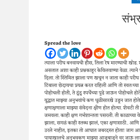
संभ्
Spread the love
त्याला परीघ बनवायची हौस, तिला रेष मारण्याची खोड. श
असतात अशा काही प्रश्नकाहूर केविलवाण्या वेळा. त्य
दिला. तो स्तिमित झाला पण खचून न जाता काही परीघ बनवू 
टिंबाला छेदायचा प्रयत्न करत राहिली आणि तो स्वतःच्या 
पोहोचली होती, ते द्वंद्व स्पर्धेच्या पुढे जाऊन पोहोचले ह
युद्धात माझ्या अनुभवांचे कण धुळीसारखे उडून जात होते
क्षणाक्षणाला माझ्या संवेदना क्षीण होत होत्या. शेवटी
जमवला. काही क्षण गर्भशान्तता पसरली. ती काळाच्या वेगाने 
झाला, सगळं काही स्तब्ध झालं, एका क्षणासाठी.. आणि मग
उरले नाहीत, इतका तो आघात जबरदस्त होता! जाग आली
पायाखालचे अनुभवकण माझ्या आजूबाजूने वर जाऊ लागले,