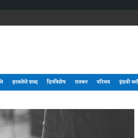
्ति
हरवलेले शब्द
दिनविशेष
रातबन
परिचय
इंग्रजी ब्