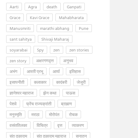
Aarti
Agra
death
Ganpati
Grace
Kavi Grace
Mahabharata
Manusmriti
marathi abhang
Pune
sant sahitya
Shivaji Maharaj
soyarabai
Spy
zen
zen stories
zen story
अक्षरगणवृत्त
अनुभव
अभंग
आरती प्रभू
आर्या
इतिहास
इसापनीती
कलाकार
कादंबरी
जेजुरी
ज्ञानेश्वर महाराज
झेन कथा
पाऊस
पेशवे
फ्रेंच राज्यक्रांती
ब्राह्मण
मनुस्मृति
मराठा
मोरोपंत
रोचक
वसंततिलका
विचित्र
वृत्त
व्याकरण
संत तुकाराम
संत तुकाराम महाराज
सनातन