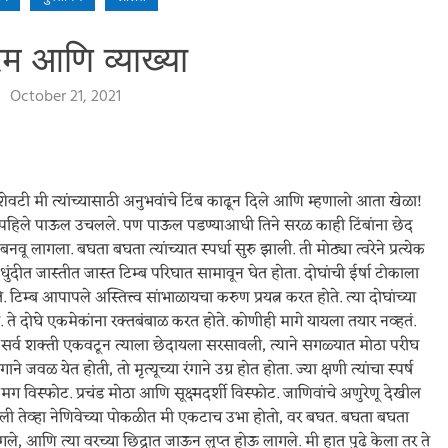
रम आणि व्याख्या
October 21, 2021
ेवटी मी त्यांच्यासाठी अनुभवांचे टिंब काढून दिले आणि म्हणालो आता खेळा!
ाने पहिले पाऊल उचलले. पण पाऊल पडण्याआधी तिने सरळ काही टिंबांना छेद
लागला. बघता बघता त्यांच्यात स्पर्धा सुरु झाली. ती मोठ्या त्वरेने प्रत्येक
धुंदीत जास्तीत जास्त टिम्ब परिघात सामावून घेत होता. दोघांची ईर्षा टोकाला
ोते. टिम्ब आपापले अस्तित्त्व सांभाळायचा करुण प्रयत्न करत होते. त्या दोघांच्या
. ते दोघे एकमेकांना रक्तबंबाळ करत होते. कोणीही मागे यायला तयार नव्हतं.
 ती सर्व शक्ती एकवटून त्याला छेदायला सरसावली, त्याने सगळ्यात मोठा परीघ
जवळ येत होती, तो मृत्यूच्या रंगाने उग्र होत होता. ज्या क्षणी त्यांचा स्पर्ष
 विस्फोट. प्रचंड मोठा आणि सूक्ष्मदर्शी विस्फोट. जाणिवांचे अणुरेणू देखील
 तेव्हा नेणिवेच्या पोकळीत मी एकटाच उभा होतो, वर बघत. बघता बघता
 आणि त्या वरच्या छिद्रात जाऊन लुप्त होऊ लागले. मी हात पुढे केला तर ते