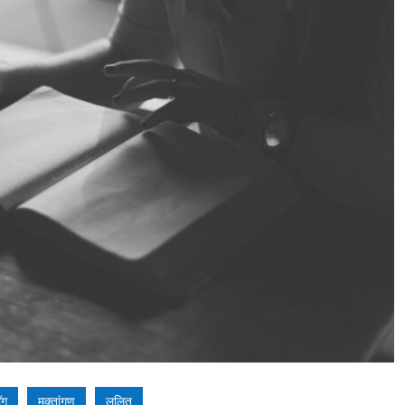
ॉग
मुक्तांगण
ललित