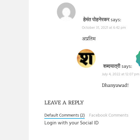
हेमंत पोहनेरकर
says:
October 31, 2021 at 6:42 pm
अप्रतिम
शब्दयात्री
says:
July 4, 2022 at 12:07 pm
The Real Person Badge!
Anti-Spam by CleanTalk
Dhanyawad!
LEAVE A REPLY
Default Comments (2)
Facebook Comments
Login with your Social ID