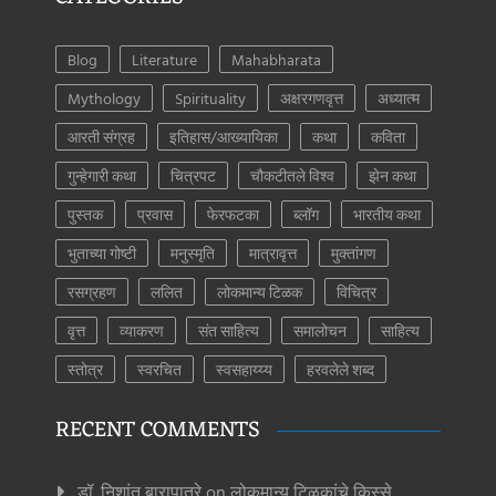
Blog
Literature
Mahabharata
Mythology
Spirituality
अक्षरगणवृत्त
अध्यात्म
आरती संग्रह
इतिहास/आख्यायिका
कथा
कविता
गुन्हेगारी कथा
चित्रपट
चौकटीतले विश्व
झेन कथा
पुस्तक
प्रवास
फेरफटका
ब्लॉग
भारतीय कथा
भुताच्या गोष्टी
मनुस्मृति
मात्रावृत्त
मुक्तांगण
रसग्रहण
ललित
लोकमान्य टिळक
विचित्र
वृत्त
व्याकरण
संत साहित्य
समालोचन
साहित्य
स्तोत्र
स्वरचित
स्वसहाय्य्य
हरवलेले शब्द
RECENT COMMENTS
डॉ. निशांत बारापात्रे
on
लोकमान्य टिळकांचे किस्से