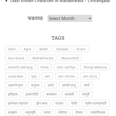
Least Known Characters of Mahabharata – Chitrangada
फडताळ
फडताळ
TAGS
Aarti
Agra
death
Ganpati
Grace
Kavi Grace
Mahabharata
Manusmriti
marathi abhang
Pune
sant sahitya
Shivaji Maharaj
soyarabai
Spy
zen
zen stories
zen story
अक्षरगणवृत्त
अनुभव
अभंग
आरती प्रभू
आर्या
इतिहास
इसापनीती
कलाकार
कादंबरी
जेजुरी
ज्ञानेश्वर महाराज
झेन कथा
पाऊस
पेशवे
फ्रेंच राज्यक्रांती
ब्राह्मण
मनुस्मृति
मराठा
मोरोपंत
रोचक
वसंततिलका