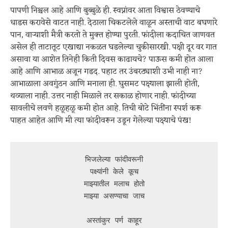
पापणी निश्चल आहे आणि बुब्बुळे ही. स्वप्नांवर आता विश्वास ठेवण्याचे
धाडस करावेसे वाटत नाही. देठाला चिकटलेले वाळून अस्ताची वाट बघणारे
पान, वाऱ्याशी मैत्री करतो ते मुक्त होण्या पुरती. फांदीला कदाचित जाणवत
असेल ही ताटातूट एखाद्या नकळत घडलेल्या चुकीसारखी. पक्षी दूर वर गात
असावा या आशेत तिनेही किती दिवस काढायचे? पाऊस कमी होत आला
आहे आणि आभाळ अजून गडद. पहाट तर उंबरठ्याशी उभी नाही ना?
आभाळाला अवगुंठन आणि मनाला ही. घुसमट पक्ष्याला झाली होती,
थव्याला नाही. उत्तर नाही मिळाले तर सकाळ होणार नाही. फांदीच्या
सावलीचे लवणे हळूहळू कमी होत आहे. तिची बोटे भिंतींना स्पर्श करू
पाहत आहेत आणि मी त्या फांदीवरून उडून गेलेल्या पक्ष्याचे पंख!
भिजलेल्या फांदीवरूनी
पक्ष्यांनी केले कूच
माझ्यातील मलाच होतो
माझ्या असण्याचा जाच
अस्तांकुर पर्ण काहूर