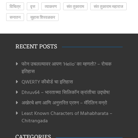
विचित्र
वृत्त
व्याकरण
संत तुकाराम
संत तुकाराम महाराज
सनातन
सुहास शिरवळकर
RECENT POSTS
फोन उचलल्यावर आपण ‘Hello’ का म्हणतो? – रोचक
इतिहास
QWERTY कीबोर्ड चा इतिहास
Dhruv64 – भारताच्या सिलिकॉन क्रांतीचा उद्घोष!
अखेरचे क्षण आणि अनुत्तरित प्रश्न – मॅरिलिन मन्रो
Least Known Characters of Mahabharata –
Chitrangada
CATEGORIES