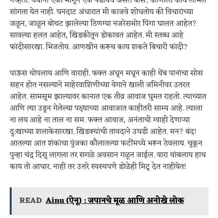
नव्हती. थेंबांनी एका मागून एक पडायचं असतं बास.. कोणाला काय लाभेल
सांगता येत नाही. घनदाट अंधारात मी काजवे शोधतोय की विचारांच्या
जळून, जाळून बोथट झालेल्या ठिणग्या नजरेसमोर पिंगा घालत आहेत?
सावल्या हलत आहेत, खिडकीतून डोकावत आहेत. मी स्तब्ध आहे
फांदीसारखा. भिजतोय. आणखीन करूच काय शकते बिचारी फांदी?
पाऊस थोपलाय आणि वाराही. फक्त अधून मधून काही थेंब पानांचा सोस
सहन होत नसल्याने माहेरवाशि‍णीच्या वेगाने खाली जमिनीवर उतरत
आहेत. सामसूम झाल्यावर कानात एक तीव्र आवाज घुमत राहतो. त्याच्यात
आणि त्या उडून गेलेल्या पक्ष्याच्या आवाजात काहीतरी साम्य आहे. त्याला
ना लय आहे ना ताल ना सम. फक्त आवाज, अनंताची ग्वाही देणार्‍या
दु:खाच्या शलाकेसारखा. खिडक्यांची तावदाने उघडी आहेत. मन? बंद!
आतल्या आत शंकांचा पुंजका कौलातल्या फटींमध्ये भरून ठेवलाय. चुकून
पुन्हा चंद्र दिसू लागला तर सगळे अवसान गळून जाईल. वारा थांबलाय हाच
काय तो आधार. नाही तर उत्तरे स्वस्थपणे डोळेही मिटू देत नाहीयेत!
READ
Ainu (ऐनू) : जपानचे मूळ आणि अनोखे लोक