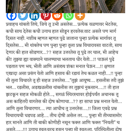
Spread the love
प्रवाहच थांबतो तिथे, जिथे तू उभी असतेस… प्रत्येक वळणावर भेटतेस,
कधी साथ देतेस कधी उगाच हात सोडून हरवतेस.वाट असते पण मार्ग
दिसत नाही. नशीब म्हणत म्हणत पुढे जाताना पुन्हा प्रत्येक मार्गावर तू
दिसतेस…. मी थांबतेच पण पुन्हा पुन्हा तूला प्रश्न विचारावसा वाटतो, साथ
देणार की हात सोडणार…?? सहज उत्तरतेस तू पुढे तर चाल, मी आहेच
की! तुझ्या ह्या वाक्याने चालण्याचा भलताच धीर येतो…!! पाऊलं पुढे
पडतात पण भय, भीती आणि असंख्य शंका मनात घेऊन….!! क्षणात
एखादा असा प्रसंग येतो आणि हसाव की रडावं तेच कळत नाही….!! पुन्हा
मी तुला विचारते तू ही सहज उत्तरतेस….”तुझं आयुष्य…. हसलीस तरी तुझं
भल… रडलीस, अडखळलीस थांबलीस तर तुझचं नुकसान…..!! ती हात
झटकून सहज मोकळी होते…, सगळं स्थिरस्थावर होईपर्यंत अचानक तू
अस काहितरी वागतेस की दोष कोणाचा…?? हा साधा प्रश्न मनात येतो…
आणि तुला विचारणार…. त्या आधीच तू उत्तरतेस…..!! जिला एवढे प्रश्न
विचारायची धडपड आहे…. तीच दोषी असेल तर…., पुन्हा मी तीच्यासमोर
हार मानते आणि ती बाकी कोणीही नसून फक्त आणि फक्त “नियती” च
असते……!!! उगाच स्वतःवरच हसून पुन्हा मी स्वतःला, परिस्थितीला दोष