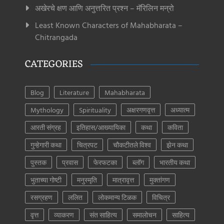
अखेरचे क्षण आणि अनुत्तरित प्रश्न – मॅरिलिन मन्रो
Least Known Characters of Mahabharata –
Chitrangada
CATEGORIES
Blog
Literature
Mahabharata
Mythology
Spirituality
अक्षरगणवृत्त
अध्यात्म
आरती संग्रह
इतिहास/आख्यायिका
कथा
कविता
गुन्हेगारी कथा
चित्रपट
चौकटीतले विश्व
झेन कथा
पुस्तक
प्रवास
फेरफटका
ब्लॉग
भारतीय कथा
भुताच्या गोष्टी
मनुस्मृति
मात्रावृत्त
मुक्तांगण
रसग्रहण
ललित
लोकमान्य टिळक
विचित्र
वृत्त
व्याकरण
संत साहित्य
समालोचन
साहित्य