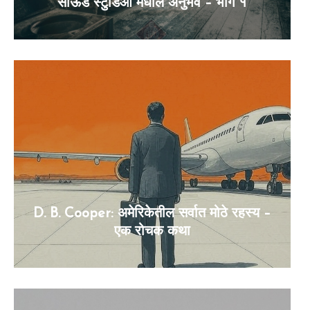
साऊंड स्टुडिओ मधील अनुभव – भाग १
D. B. Cooper: अमेरिकेतील सर्वात मोठे रहस्य –
एक रोचक कथा