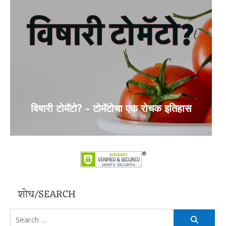
विषारी टोमॅटो? – टोमॅटोचा एक रोचक इतिहास
शोध/SEARCH
Search