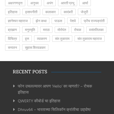
अक्षरगणवृत्त
अनुभव
अभंग
आरती प्रभू
आर्या
इतिहास
इसापनीती
कलाकार
कादंबरी
जेजुरी
ज्ञानेश्वर महाराज
झेन कथा
पाऊस
पेशवे
फ्रेंच राज्यक्रांती
ब्राह्मण
मनुस्मृति
मराठा
मोरोपंत
रोचक
वसंततिलका
विचित्र
वृत्त
व्याकरण
संत तुकाराम
संत तुकाराम महाराज
सनातन
सुहास शिरवळकर
RECENT POSTS
फोन उचलल्यावर आपण ‘Hello’ का म्हणतो? – रोचक
इतिहास
QWERTY कीबोर्ड चा इतिहास
Dhruv64 – भारताच्या सिलिकॉन क्रांतीचा उद्घोष!