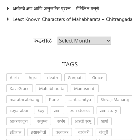
अखेरचे क्षण आणि अनुत्तरित प्रश्न – मॅरिलिन मन्रो
Least Known Characters of Mahabharata – Chitrangada
फडताळ
फडताळ
TAGS
Aarti
Agra
death
Ganpati
Grace
Kavi Grace
Mahabharata
Manusmriti
marathi abhang
Pune
sant sahitya
Shivaji Maharaj
soyarabai
Spy
zen
zen stories
zen story
अक्षरगणवृत्त
अनुभव
अभंग
आरती प्रभू
आर्या
इतिहास
इसापनीती
कलाकार
कादंबरी
जेजुरी