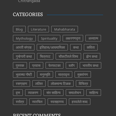
Chitrangada
CATEGORIES
Blog
Literature
Mahabharata
Mythology
Spirituality
अक्षरगणवृत्त
अध्यात्म
आरती संग्रह
इतिहास/आख्यायिका
कथा
कविता
गुन्हेगारी कथा
चित्रपट
चौकटीतले विश्व
झेन कथा
पुस्तक
प्रवास
फेरफटका
ब्लॉग
भारतीय कथा
भुताच्या गोष्टी
मनुस्मृति
मात्रावृत्त
मुक्तांगण
रसग्रहण
ललित
लोकमान्य टिळक
विचित्र
वृत्त
व्याकरण
संत साहित्य
समालोचन
साहित्य
स्तोत्र
स्वरचित
स्वसहाय्य्य
हरवलेले शब्द
RECENT COMMENTS