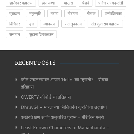
ज्ञानेश्वर महाराज
झेन कथा
पाऊस
पेशवे
फ्रेंच राज्यक्रांती
ब्राह्मण
मनुस्मृति
मराठा
मोरोपंत
रोचक
वसंततिलका
विचित्र
वृत्त
व्याकरण
संत तुकाराम
संत तुकाराम महाराज
सनातन
सुहास शिरवळकर
RECENT POSTS
फोन उचलल्यावर आपण ‘Hello’ का म्हणतो? – रोचक
इतिहास
QWERTY कीबोर्ड चा इतिहास
Dhruv64 – भारताच्या सिलिकॉन क्रांतीचा उद्घोष!
अखेरचे क्षण आणि अनुत्तरित प्रश्न – मॅरिलिन मन्रो
Least Known Characters of Mahabharata –