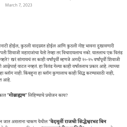
March 7, 2023
नसनाटी होईल, कुठली वादग्रस्त होईल आणि कुठली गोष्ट भावना दुखावणारी
 छत्रपती शिवाजी महाराजांचा येतो तेव्हा तर विचारायलाच नको. यातलाच एक वितंड
ते? खरं सांगायचं तर काही वर्षांपूर्वी म्हणजे अगदी २०-२५ वर्षांपूर्वी शिवाजी
क्षेपार्ह वाटत नव्हतं. हा वितंड गेल्या काही वर्षांतलाच प्रकार आहे. त्याच्या
 ब्लॉग नाही. किंबहुना हा ब्लॉग कुणालाच काही सिद्ध करण्यासाठी नाही,
ीत आहे.
षकात “
गोब्राह्मण
” लिहिण्याचे प्रयोजन काय?
ालून जात असताना चाकण येथील “
वेदमूर्ती राजश्री सिद्धेश्वरभट बिन