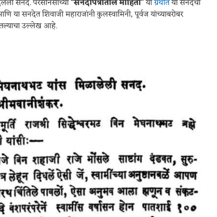
दिलेली सनद. परसनिसांच्या “
सनदापत्रांतील माहिती
” या
ग्रंथात
या सनदेचा
णि या सनदेत शिवाजी महाराजांनी कुलस्वामिनी, पूर्वज यांच्याबरोबर
तल्याचा उल्लेख आहे.