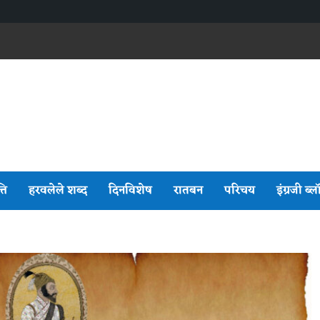
्ति
हरवलेले शब्द
दिनविशेष
रातबन
परिचय
इंग्रजी ब्