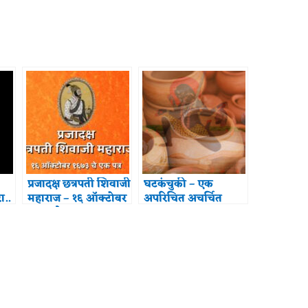
प्रजादक्ष छत्रपती शिवाजी
घटकंचुकी – एक
ा..
महाराज – १६ ऑक्टोबर
अपरिचित अचर्चित
१६७३ चे एक पत्र
शाक्त प्रथा