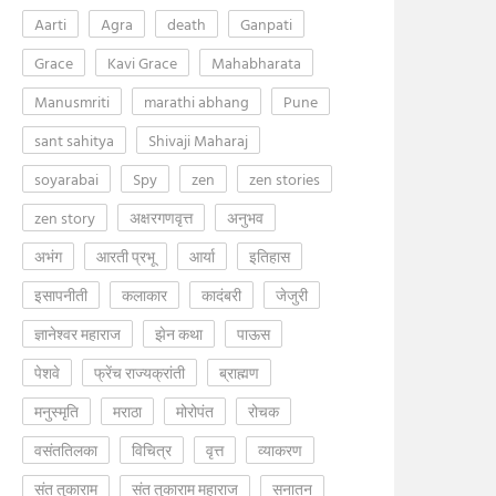
Aarti
Agra
death
Ganpati
Grace
Kavi Grace
Mahabharata
Manusmriti
marathi abhang
Pune
sant sahitya
Shivaji Maharaj
soyarabai
Spy
zen
zen stories
zen story
अक्षरगणवृत्त
अनुभव
अभंग
आरती प्रभू
आर्या
इतिहास
इसापनीती
कलाकार
कादंबरी
जेजुरी
ज्ञानेश्वर महाराज
झेन कथा
पाऊस
पेशवे
फ्रेंच राज्यक्रांती
ब्राह्मण
मनुस्मृति
मराठा
मोरोपंत
रोचक
वसंततिलका
विचित्र
वृत्त
व्याकरण
संत तुकाराम
संत तुकाराम महाराज
सनातन