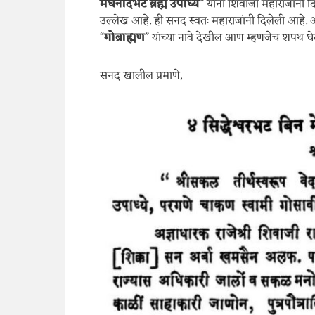
मेघनादभट ब्रह्मे उपाध्ये
” यांना शिवाजी महाराजांनी 
उल्लेख आहे. ही सनद स्वतः महाराजांनी दिलेली आहे. आ
“
गोब्राह्मण
” यांच्या नावे देखील आण म्हणजेच शपथ घे
सनद खालील प्रमाणे,