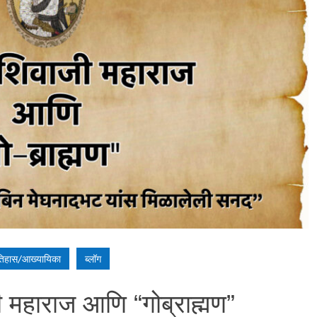
िहास/आख्यायिका
ब्लॉग
 महाराज आणि “गोब्राह्मण”