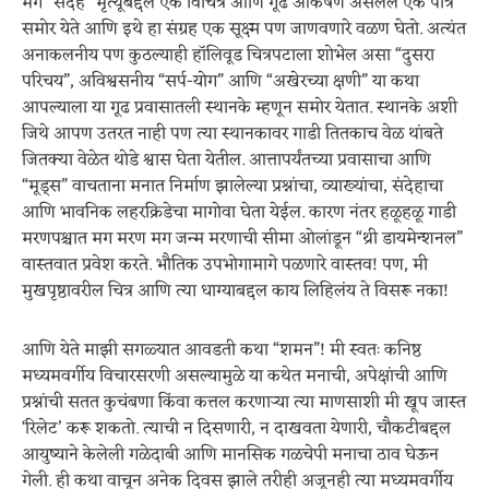
मग “संदेह” मृत्यूबद्दल एक विचित्र आणि गूढ आकर्षण असेलेले एक पात्र
समोर येते आणि इथे हा संग्रह एक सूक्ष्म पण जाणवणारे वळण घेतो. अत्यंत
अनाकलनीय पण कुठल्याही हॉलिवूड चित्रपटाला शोभेल असा “दुसरा
परिचय”, अविश्वसनीय “सर्प-योग” आणि “अखेरच्या क्षणी” या कथा
आपल्याला या गूढ प्रवासातली स्थानके म्हणून समोर येतात. स्थानके अशी
जिथे आपण उतरत नाही पण त्या स्थानकावर गाडी तितकाच वेळ थांबते
जितक्या वेळेत थोडे श्वास घेता येतील. आत्तापर्यंतच्या प्रवासाचा आणि
“मूड्स” वाचताना मनात निर्माण झालेल्या प्रश्नांचा, व्याख्यांचा, संदेहाचा
आणि भावनिक लहरक्रिडेचा मागोवा घेता येईल. कारण नंतर हळूहळू गाडी
मरणपश्चात मग मरण मग जन्म मरणाची सीमा ओलांडून “थ्री डायमेन्शनल”
वास्तवात प्रवेश करते. भौतिक उपभोगामागे पळणारे वास्तव! पण, मी
मुखपृष्ठावरील चित्र आणि त्या धाग्याबद्दल काय लिहिलंय ते विसरू नका!
आणि येते माझी सगळ्यात आवडती कथा “शमन”! मी स्वतः कनिष्ठ
मध्यमवर्गीय विचारसरणी असल्यामुळे या कथेत मनाची, अपेक्षांची आणि
प्रश्नांची सतत कुचंबणा किंवा कत्तल करणाऱ्या त्या माणसाशी मी खूप जास्त
‘रिलेट’ करू शकतो. त्याची न दिसणारी, न दाखवता येणारी, चौकटीबद्दल
आयुष्याने केलेली गळेदाबी आणि मानसिक गळचेपी मनाचा ठाव घेऊन
गेली. ही कथा वाचून अनेक दिवस झाले तरीही अजूनही त्या मध्यमवर्गीय