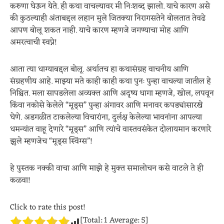
करुणा घेऊन येते. ही कथा वाचल्यावर मी निःशब्द झालो. याचे कारण असे
की कुठल्याही अंताबद्दल लहान मुले जितक्या निरागसतेने बोलतात तेवढे
आपण बोलू शकत नाही. याचे कारण म्हणजे जगण्याचा मोह आणि
अमरत्वाची स्वप्ने!
आता त्या धाग्याबद्दल बोलू. अर्थातच हा कथासंग्रह वाचनीय आणि
संग्रहणीय आहे. माझ्या मते काही काही कथा पुनः पुन्हा वाचल्या जातील हे
निश्चित. मला सापडलेला अव्यक्त आणि अदृष्य धागा म्हणजे, खोल, लपवून
किंवा नकोसे केलेले “मूड्स” पुन्हा अंगावर आणि मनावर कपड्यांसारखे
घेणे. अडगळीत टाकलेल्या विचारांना, दुर्लक्ष केलेल्या भावनांना आपल्या
धमन्यांत वाहू देणारे “मूड्स” आणि त्यांचे वास्तवसंकेत दोलायमान करणारे
झुले म्हणजेच “मूड्स स्विंग्स”!
हे पुस्तक नक्की वाचा आणि माझे हे मुक्त समालोचन कसे वाटले ते ही
कळवा!
Click to rate this post!
[Total:
1
Average:
5
]