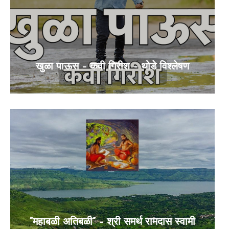
खुळा पाऊस – कवी गिरीश – थोडे विश्लेषण
“महाबळी अतिबळी” – श्री समर्थ रामदास स्वामी