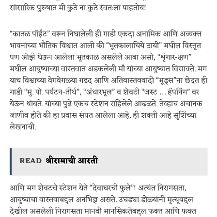
सांसारिक पुरुषात मी कुठे ना कुठे स्वतःला पाहतोय!
“कातळ पॉईंट” वरून निघालेली ही गाडी एकदा अनामिक आणि अव्यक्त
भावनांच्या भौतिक विश्वात आली की “भूतकालाचिये ठायी” मधील विस्तृत
पण ओझे घेऊन आलेला भूतकाळ असलेले आबा असो, “शृंगार-क्षण”
मधील आयुष्याच्या वास्तवात अडकलेली माँ यांच्या आयुष्यात विसावते. मग
याच विश्वाच्या वेगवेगळ्या गडद आणि अतिवास्तववादी “मूड्स”ना छेदत ही
गाडी “मु. पो. पर्यटन-तीर्थ”, “अंधारभूल” व शेवटी “जस्ट … हॅपनिंग” वर
येऊन थांबते. यांच्या पुढे एकच स्टेशन राहिलेले आढळते. तेव्हाच अचानक
जाणीव होते की हा प्रवास संपत आलेला आहे. ही शक्ती आहे सुशिंच्या
लेखनाची.
READ
श्रीरामाची आरती
आणि मग शेवटचे स्टेशन येते “देवाघरची फुले”! अत्यंत निरागसता,
आयुष्याचा वास्तवाबद्दल अनभिज्ञ असते. उघड्या डोळ्यांनी मृत्यूबद्दल
देखील असलेली निरागसता मानवी मानसिकतेबद्दल फक्त आणि फक्त