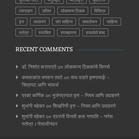
रसग्रहण
ललित
लोकमान्य टिळक
विचित्र
वृत्त
व्याकरण
संत साहित्य
समालोचन
साहित्य
स्तोत्र
स्वरचित
स्वसहाय्य्य
हरवलेले शब्द
RECENT COMMENTS
डॉ. निशांत बारापात्रे
on
लोकमान्य टिळकांचे किस्से
कमलाकांत भगवान तवटे
on
संथ वाहते कृष्णामाई! –
चित्रपट आणि भावार्थ
प्रज्ञा कर्णिक
on
भुजंगप्रयात वृत्त – नियम आणि उदाहरणे
शुभांगी महेकर
on
शिखरिणी वृत्त – नियम आणि उदाहरणे
शुभांगी महेकर
on
प्रारंभी विनती करू गणपति – गणेश
स्तोत्र । गोसावीनंदन