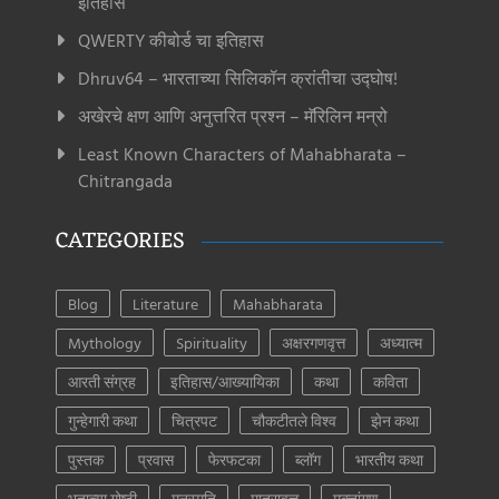
इतिहास
QWERTY कीबोर्ड चा इतिहास
Dhruv64 – भारताच्या सिलिकॉन क्रांतीचा उद्घोष!
अखेरचे क्षण आणि अनुत्तरित प्रश्न – मॅरिलिन मन्रो
Least Known Characters of Mahabharata –
Chitrangada
CATEGORIES
Blog
Literature
Mahabharata
Mythology
Spirituality
अक्षरगणवृत्त
अध्यात्म
आरती संग्रह
इतिहास/आख्यायिका
कथा
कविता
गुन्हेगारी कथा
चित्रपट
चौकटीतले विश्व
झेन कथा
पुस्तक
प्रवास
फेरफटका
ब्लॉग
भारतीय कथा
भुताच्या गोष्टी
मनुस्मृति
मात्रावृत्त
मुक्तांगण