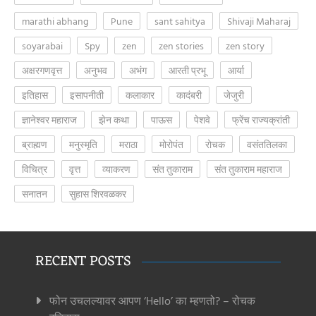
marathi abhang
Pune
sant sahitya
Shivaji Maharaj
soyarabai
Spy
zen
zen stories
zen story
अक्षरगणवृत्त
अनुभव
अभंग
आरती प्रभू
आर्या
इतिहास
इसापनीती
कलाकार
कादंबरी
जेजुरी
ज्ञानेश्वर महाराज
झेन कथा
पाऊस
पेशवे
फ्रेंच राज्यक्रांती
ब्राह्मण
मनुस्मृति
मराठा
मोरोपंत
रोचक
वसंततिलका
विचित्र
वृत्त
व्याकरण
संत तुकाराम
संत तुकाराम महाराज
सनातन
सुहास शिरवळकर
RECENT POSTS
फोन उचलल्यावर आपण ‘Hello’ का म्हणतो? – रोचक