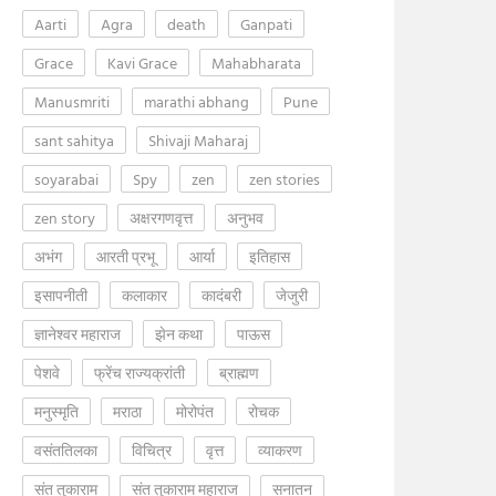
Aarti
Agra
death
Ganpati
Grace
Kavi Grace
Mahabharata
Manusmriti
marathi abhang
Pune
sant sahitya
Shivaji Maharaj
soyarabai
Spy
zen
zen stories
zen story
अक्षरगणवृत्त
अनुभव
अभंग
आरती प्रभू
आर्या
इतिहास
इसापनीती
कलाकार
कादंबरी
जेजुरी
ज्ञानेश्वर महाराज
झेन कथा
पाऊस
पेशवे
फ्रेंच राज्यक्रांती
ब्राह्मण
मनुस्मृति
मराठा
मोरोपंत
रोचक
वसंततिलका
विचित्र
वृत्त
व्याकरण
संत तुकाराम
संत तुकाराम महाराज
सनातन