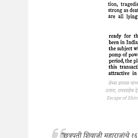
जेम्स डग्लस यांच्य
उतारा, रावसाहेब द
Escape of Shiv
“छत्रपती शिवाजी महाराजांचे १