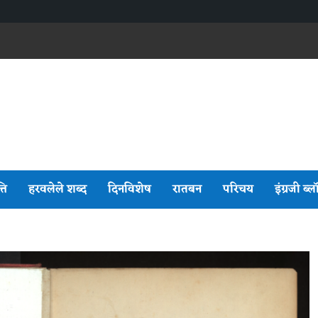
्ति
हरवलेले शब्द
दिनविशेष
रातबन
परिचय
इंग्रजी ब्