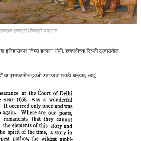
दरबारात छत्रपती शिवाजी महाराज
श इतिहासकार “जेम्स डग्लस” यांनी, छत्रपतींच्या दिल्ली दरबारातील
्ल्ड” या पुस्तकातील इंग्रजी उताऱ्याचा मराठी अनुवाद आहे).