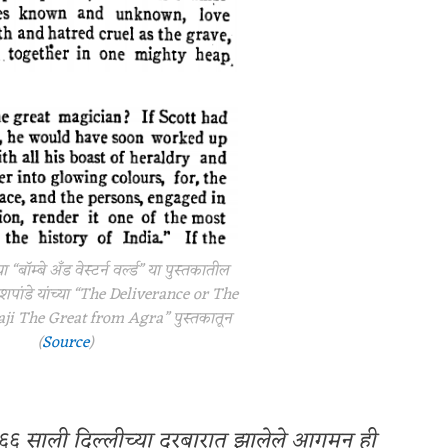
ा “बॉम्बे अँड वेस्टर्न वर्ल्ड” या पुस्तकातील
ेशपांडे यांच्या “The Deliverance or The
aji The Great from Agra” पुस्तकातून
(
Source
)
६६६ साली दिल्लीच्या दरबारात झालेले आगमन ही