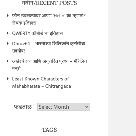
नवीन/RECENT POSTS
फोन उचलल्यावर आपण ‘Hello’ का म्हणतो? –
रोचक इतिहास
QWERTY कीबोर्ड चा इतिहास
Dhruv64 – भारताच्या सिलिकॉन क्रांतीचा
उद्घोष!
अखेरचे क्षण आणि अनुत्तरित प्रश्न – मॅरिलिन
मन्रो
Least Known Characters of
Mahabharata – Chitrangada
फडताळ
फडताळ
TAGS