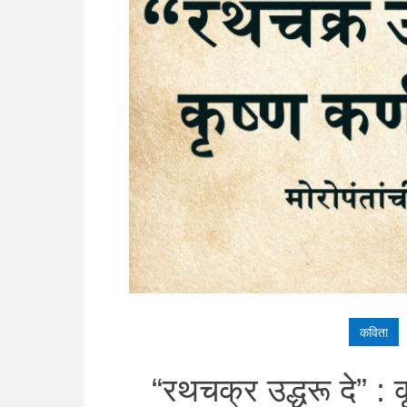
कविता
“रथचक्र उद्धरू दे” : कृ