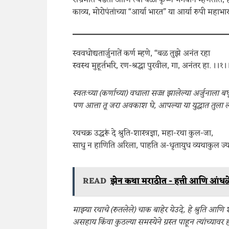
संभ्रमात पडतो आणि त्या वेळी कृष्ण भगवान म्हणतात, हे 
काव्य, मोरोपंतांच्या “आर्या भारत” या आर्या रुपी मह
स्ववधोद्यतार्जुनातें कर्ण म्हणे, “बळ तुझे अनंत रहा
स्वस्थ मुहूर्तभरि, रण-श्रद्धा पुरवील, गा, अनंतर हा. ।।१।
स्वतःच्या (कर्णाच्या) वधाला सज्ज झालेल्या अर्जुनाला 
पण आत्ता तू जरा अवकाश घे, आपल्या या युद्धात तुला लढ
रथचक्र उद्धरूं दे श्रुति-शास्त्रज्ञा, महा-रथा कुल-जा,
साधु न हाणिति अरिला, पाहति अ-धृतायुध व्यथाकुल ज्य
READ
झेन कथा मराठीत - हत्ती आणि आंध
माझ्या रथाचे (रुतलेले) चाक बाहेर येउदे, हे श्रुति आणि शा
असहाय किंवा कुठल्या समस्येने ग्रस्त पाहून त्यांच्यावर 