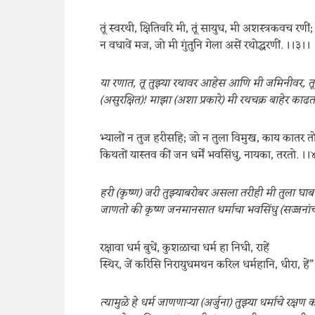
तूं स्वरथी, क्षितिवरि मी, तूं सायुध, मी अशस्त्रकवच रणीं;
न वधावें मज, जो मी गुंतुनि गेला असें रथोद्धरणीं. ।।३।।
या रणात, तू तुझ्या रथावर आहेस आणि मी जमिनीवर, तू
(असुरक्षित)! माझा (अशा प्रकारे) मी रथचक्र बाहेर 
भ्यालों न तुज हरीसहि; जो न तुला विमुख, काय कातर त
किथतों यास्तव कीं जन धर्में भवसिंधु, नायका, तरतो. ।।
हरी (कृष्ण) जरी तुझ्याबरोबर असला तरीही मी तुला घ
जाणतो की कृष्ण जनमानसात धर्माचा भवसिंधु (सज्जना
रक्षावा धर्म बुधें, कुशळाचा धर्म हा निधी, राहें
स्थिर, जें करिसि निरायुधमथन करिल धर्महानि, धीरा, हें
त्यामुळे हे धर्म जाणणाऱ्या (अर्जुना) तुझ्या धर्माचे रक