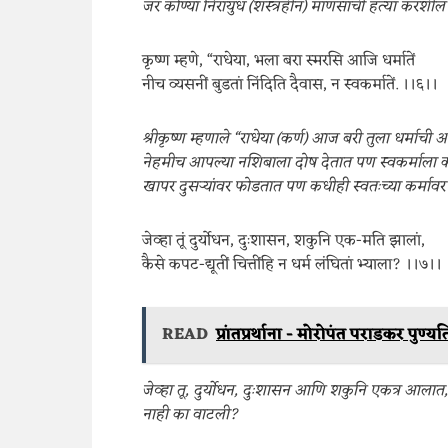
जर कोण्या निरायुध (शस्त्रहीन) माणसाची हत्या करशील तर
कृष्ण म्हणे, “राधेया, भला बरा स्मरसि आजि धर्मातें
नीच व्यसनीं बुडतां निंदिति दैवास, न स्वकर्मातें. ।।६।।
श्रीकृष्ण म्हणाले “राधेया (कर्ण) आज बरी तुला धर्मा
नेहमीच आपल्या नशिबाला दोष देतात पण स्वकर्माला कध
खापर दुसऱ्यांवर फोडतात पण कधीही स्वतःच्या कर्माव
जेव्हा तूं दुर्योधन, दुःशासन, शकुनि एक-मति झालां,
कैसे कपट-द्यूतीं चित्तींहि न धर्म लंघितां भ्याला? ।।७।।
READ
प्रांतप्रर्थाना - मोरोपंत पराडकर पुण्य
जेव्हा तू, दुर्योधन, दुःशासन आणि शकुनि एकत्र आलात, 
नाही का वाटली?