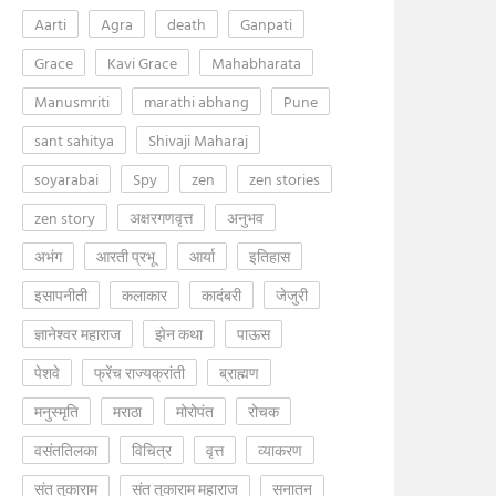
Aarti
Agra
death
Ganpati
Grace
Kavi Grace
Mahabharata
Manusmriti
marathi abhang
Pune
sant sahitya
Shivaji Maharaj
soyarabai
Spy
zen
zen stories
zen story
अक्षरगणवृत्त
अनुभव
अभंग
आरती प्रभू
आर्या
इतिहास
इसापनीती
कलाकार
कादंबरी
जेजुरी
ज्ञानेश्वर महाराज
झेन कथा
पाऊस
पेशवे
फ्रेंच राज्यक्रांती
ब्राह्मण
मनुस्मृति
मराठा
मोरोपंत
रोचक
वसंततिलका
विचित्र
वृत्त
व्याकरण
संत तुकाराम
संत तुकाराम महाराज
सनातन