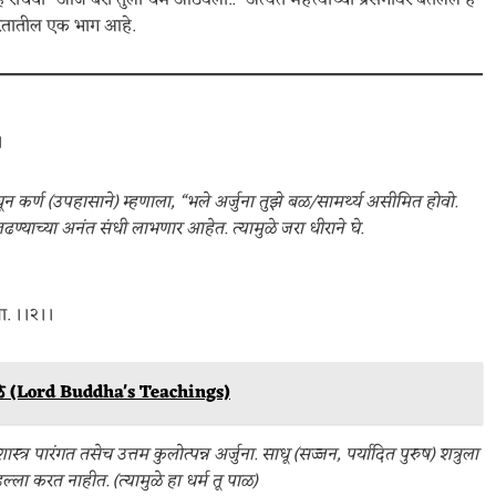
राधेया “आज बरा तुला धर्म आठवला..” अत्यंत महत्त्वाच्या प्रसंगावर बेतलेलं हे
ाभारतातील एक भाग आहे.
।
बघून कर्ण (उपहासाने) म्हणाला, “भले अर्जुना तुझे बळ/सामर्थ्य असीमित होवो.
ण्याच्या अनंत संधी लाभणार आहेत. त्यामुळे जरा धीराने घे.
ा. ।।२।।
ळे (Lord Buddha's Teachings)
स्त्र पारंगत तसेच उत्तम कुलोत्पन्न अर्जुना. साधू (सज्जन, पर्यादित पुरुष) शत्रुला
हल्ला करत नाहीत. (त्यामुळे हा धर्म तू पाळ)