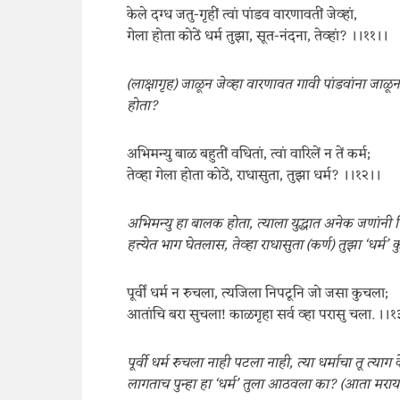
केले दग्ध जतु-गृहीं त्वां पांडव वारणावतीं जेव्हां,
गेला होता कोठें धर्म तुझा, सूत-नंदना, तेव्हां? ।।११।।
(लाक्षागृह) जाळून जेव्हा वारणावत गावी पांडवांना जाळून मा
होता?
अभिमन्यु बाळ बहुतीं वधितां, त्वां वारिलें न तें कर्म;
तेव्हा गेला होता कोठें, राधासुता, तुझा धर्म? ।।१२।।
अभिमन्यु हा बालक होता, त्याला युद्धात अनेक जणांनी मिळ
हत्त्येत भाग घेतलास, तेव्हा राधासुता (कर्ण) तुझा ‘धर्म’ 
पूर्वीं धर्म न रुचला, त्यजिला निपटूनि जो जसा कुचला;
आतांचि बरा सुचला! काळगृहा सर्व व्हा परासु चला. ।।१
पूर्वी धर्म रुचला नाही पटला नाही, त्या धर्माचा तू त्
लागताच पुन्हा हा ‘धर्म’ तुला आठवला का? (आता मरायल