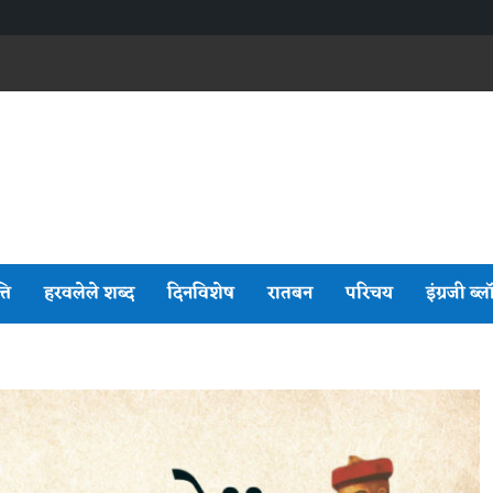
्ति
हरवलेले शब्द
दिनविशेष
रातबन
परिचय
इंग्रजी ब्