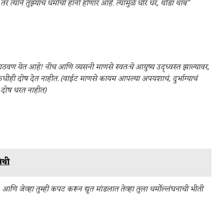
 त्याने तुझ्याच धर्माची हानी होणार आहे. त्यामुळे धीर धर, थोडा थांब”
ची आठवण येत आहे! नीच आणि व्यसनी माणसे स्वतःचे आयुष्य उद्ध्वस्त झाल्यावर,
ीही दोष देत नाहीत. (वाईट माणसे कायम आपल्या अपयशाचं, दुर्भाग्याचं
र दोष धरत नाहीत)
तिथी
आणि जेव्हा तुम्ही कपट करून द्यूत मांडलात तेव्हा तुला धर्मोल्लंघनाची भीती