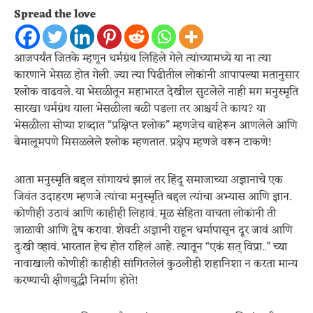
Spread the love
आजपर्यंत जितके म्हणून धर्मग्रंथ लिहिले गेले त्यांच्यामध्ये या ना त्या
कारणाने भेसळ होत गेली. ज्या त्या पिढीतील लोकांनी आपापल्या मतानुसार
श्लोक वाढवले. या भेसळीतून महाभारत देखील सुटलेले नाही मग मनुस्मृति
सारखा धर्मग्रंथ याला भेसळीला बळी पडला तर आश्चर्य ते काय? या
भेसळीला सोप्या शब्दात “प्रक्षिप्त श्लोक” म्हणजेच बाहेरून आणलेले आणि
बेमालूमपणे मिसळलेले श्लोक म्हणतात. प्रक्षेप म्हणजे वरून टाकणे!
आता मनुस्मृति बद्दल सांगायचं झालं तर हिंदू समाजाच्या अज्ञानाचे एक
जिवंत उदाहरण म्हणजे त्यांचा मनुस्मृति बद्दल त्यांचा अभ्यास आणि ज्ञान.
कोणीही उठावं आणि काहीही लिहावं. मूळ संहिता वाचता लोकांनी ती
जाळावी आणि द्वेष करावा. शेवटी अज्ञानी राहून धर्मापासून दूर जावं आणि
दुःखी व्हावं. भारतात हेच होत राहिलं आहे. त्यातून “एकं सत् विप्रा..” च्या
नावाखाली कोणीही काहीही सांगितलेलं कुठलीही शहानिशा न करता मान्य
करण्याची क्षीणबुद्धी निर्माण होते!