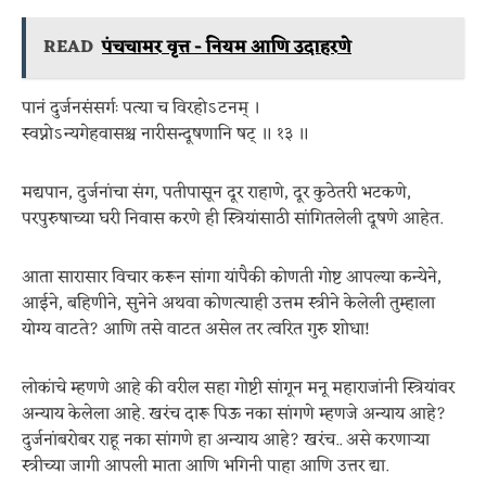
READ
पंचचामर वृत्त - नियम आणि उदाहरणे
पानं दुर्जनसंसर्गः पत्या च विरहोऽटनम् ।
स्वप्नोऽन्यगेहवासश्च नारीसन्दूषणानि षट् ॥ १३ ॥
मद्यपान, दुर्जनांचा संग, पतीपासून दूर राहाणे, दूर कुठेतरी भटकणे,
परपुरुषाच्या घरी निवास करणे ही स्त्रियांसाठी सांगितलेली दूषणे आहेत.
आता सारासार विचार करून सांगा यांपैकी कोणती गोष्ट आपल्या कन्येने,
आईने, बहिणीने, सुनेने अथवा कोणत्याही उत्तम स्त्रीने केलेली तुम्हाला
योग्य वाटते? आणि तसे वाटत असेल तर त्वरित गुरु शोधा!
लोकांचे म्हणणे आहे की वरील सहा गोष्टी सांगून मनू महाराजांनी स्त्रियांवर
अन्याय केलेला आहे. खरंच दारू पिऊ नका सांगणे म्हणजे अन्याय आहे?
दुर्जनांबरोबर राहू नका सांगणे हा अन्याय आहे? खरंच.. असे करणाऱ्या
स्त्रीच्या जागी आपली माता आणि भगिनी पाहा आणि उत्तर द्या.