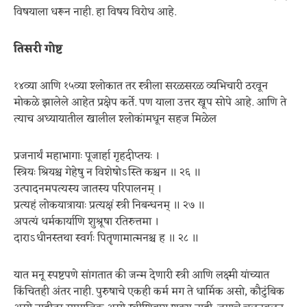
विषयाला धरून नाही. हा विषय विरोध आहे.
तिसरी गोष्ट
१४व्या आणि १५व्या श्लोकात तर स्त्रीला सरळसरळ व्यभिचारी ठरवून
मोकळे झालेले आहेत प्रक्षेप कर्ते. पण याला उत्तर खूप सोपे आहे. आणि ते
त्याच अध्यायातील खालील श्लोकांमधून सहज मिळेल
प्रजनार्थं महाभागाः पूजार्हा गृहदीप्तयः ।
स्त्रियः श्रियश्च गेहेषु न विशेषोऽस्ति कश्चन ॥ २६ ॥
उत्पादनमपत्यस्य जातस्य परिपालनम् ।
प्रत्यहं लोकयात्रायाः प्रत्यक्षं स्त्री निबन्धनम् ॥ २७ ॥
अपत्यं धर्मकार्याणि शुश्रूषा रतिरुत्तमा ।
दाराऽधीनस्तथा स्वर्गः पितॄणामात्मनश्च ह ॥ २८ ॥
यात मनू स्पष्टपणे सांगतात की जन्म देणारी स्त्री आणि लक्ष्मी यांच्यात
किंचितही अंतर नाही. पुरुषाचे एकही कर्म मग ते धार्मिक असो, कौटुंबिक