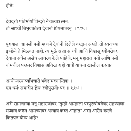
होते!
देवदत्तां पतिर्भार्यां विन्दते नेच्छयाऽत्मनः ।
तां साध्वीं बिभृयान्नित्यं देवानां प्रियमाचरन् ॥ ९.९५ ॥
पुरुषाला आपली पत्नी म्हणजे देवांनी दिलेले वरदान असते. तो स्वतःच्या
इच्छेने ते मिळवत नाही. त्यामुळे अशा साध्वी आणि विश्वासू स्त्रीबरोबर
देवांना रुचेल असेच आचरण केले पाहिजे. मनू महाराज पती आणि पत्नी
यांमधील परस्पर विश्वास अविरत राहो याची याचना खालील करतात
अन्योन्यस्याव्यभिचारो भवेदामरणान्तिकः ।
एष धर्मः समासेन ज्ञेयः स्त्रीपुंसयोः परः ॥ १.१०१ ॥
असे सांगणाऱ्या मनू महाराजांवर “तुम्ही आम्हाला परपुरुषांबरोबर राहण्याला
मज्जाव करून आमच्यावर अन्याय करत आहात” असा आरोप करणे
कितपत योग्य आहे?