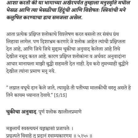
आशा करतो की या भागाच्या अखेरपर्यंत तुम्हाला मनुस्मृति मधील
भेसळ आणि त्या भेसळीचा हिंदूंची आणि विशेषतः स्त्रियांची मने
कलुषित करण्याचा डाव समजला असेल.
आता प्रत्येक प्रक्षिप्त श्लोकाचे विश्लेषण करत बसलो तर संबंध ग्रंथ
लिहावा लागेल. पण दिशाभ्रम करणारे जे श्लोक आहेत त्यांची प्रक्षिप्तता
देत आहे, आणि जिथे जिथे मुद्दाम चुकीचा अनुवाद केलेला आहे तिथे
देखील नमूद करत आहे. कारण प्रक्षिप्त श्लोकांना व अर्धवट अनुवादांना
आधार मानायला माझी बुद्धी सहमती देत नाही. देव करो तुमच्याही बुद्धीने
देखील त्यांना प्रमाण मनू नये.
” लग्नात वधूचे दान केले जाते, त्यामुळे ती पतीच्या मालकीची वस्तू असते हे
तिने कायम ध्यानात ठेवावे.” [5/15]
चुकीचा अनुवाद
. पूर्ण श्लोक खालीलप्रमाणे
मङ्गलार्थं स्वस्त्ययनं यज्ञश्चासां प्रजापतेः ।
प्रयुज्यते विवाहे तु प्रदानं स्वाम्यकारणम् ॥ ५.१५० ॥