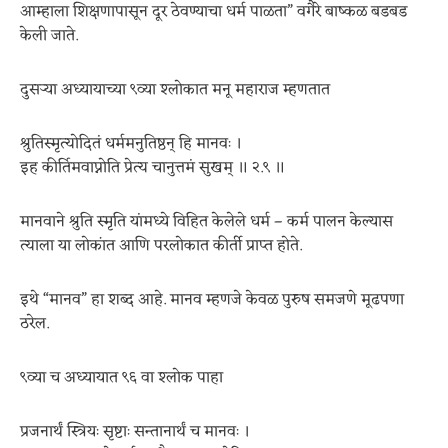
आम्हाला शिक्षणापासून दूर ठेवण्याचा धर्म पाळता” वगैरे बाष्कळ बडबड
केली जाते.
दुसऱ्या अध्यायाच्या ९व्या श्लोकात मनू महाराज म्हणतात
श्रुतिस्मृत्योदितं धर्ममनुतिष्ठन् हि मानवः ।
इह कीर्तिमवाप्नोति प्रेत्य चानुत्तमं सुखम् ॥ २.९ ॥
मानवाने श्रुति स्मृति यांमध्ये विहित केलेले धर्म – कर्म पालन केल्यास
त्याला या लोकांत आणि परलोकात कीर्ती प्राप्त होते.
इथे “मानव” हा शब्द आहे. मानव म्हणजे केवळ पुरुष समजणे मूढपणा
ठरेल.
९व्या च अध्यायात ९६ वा श्लोक पाहा
प्रजनार्थं स्त्रियः सृष्टाः सन्तानार्थं च मानवः ।