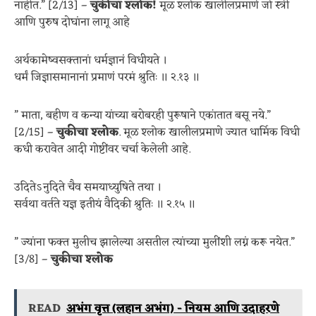
नाहीत.” [2/13] –
चुकीचा श्लोक!
मूळ श्लोक खालीलप्रमाणे जो स्त्री
आणि पुरुष दोघांना लागू आहे
अर्थकामेष्वसक्तानां धर्मज्ञानं विधीयते ।
धर्मं जिज्ञासमानानां प्रमाणं परमं श्रुतिः ॥ २.१३ ॥
” माता, बहीण व कन्या यांच्या बरोबरही पुरूषाने एकांतात बसू नये.”
[2/15] –
चुकीचा श्लोक
. मूळ श्लोक खालीलप्रमाणे ज्यात धार्मिक विधी
कधी करावेत आदी गोष्टींवर चर्चा केलेली आहे.
उदितेऽनुदिते चैव समयाध्युषिते तथा ।
सर्वथा वर्तते यज्ञ इतीयं वैदिकी श्रुतिः ॥ २.१५ ॥
” ज्यांना फक्त मुलीच झालेल्या असतील त्यांच्या मुलींशी लग्नं करू नयेत.”
[3/8] –
चुकीचा श्लोक
READ
अभंग वृत्त (लहान अभंग) - नियम आणि उदाहरणे