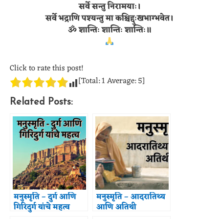
सर्वे सन्तु निरामयाः।
सर्वे भद्राणि पश्यन्तु मा कश्चिद्दुःखभाग्भवेत।
ॐ शान्तिः शान्तिः शान्तिः॥
Click to rate this post!
[Total:
1
Average:
5
]
Related Posts:
मनुस्मृति – दुर्ग आणि
मनुस्मृति – आदरातिथ्य
गिरिदुर्ग यांचे महत्व
आणि अतिथी