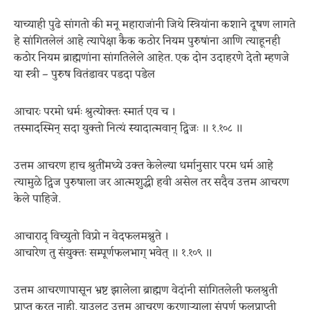
याच्याही पुढे सांगतो की मनू महाराजांनी जिथे स्त्रियांना कशाने दूषण लागते
हे सांगितलेलं आहे त्यापेक्षा कैक कठोर नियम पुरुषांना आणि त्याहूनही
कठोर नियम ब्राह्मणांना सांगतिलेले आहेत. एक दोन उदाहरणे देतो म्हणजे
या स्त्री – पुरुष वितंडावर पडदा पडेल
आचारः परमो धर्मः श्रुत्योक्तः स्मार्त एव च ।
तस्मादस्मिन् सदा युक्तो नित्यं स्यादात्मवान् द्विजः ॥ १.१०८ ॥
उत्तम आचरण हाच श्रुतींमध्ये उक्त केलेल्या धर्मानुसार परम धर्म आहे
त्यामुळे द्विज पुरुषाला जर आत्मशुद्धी हवी असेल तर सदैव उत्तम आचरण
केले पाहिजे.
आचाराद् विच्युतो विप्रो न वेदफलमश्नुते ।
आचारेण तु संयुक्तः सम्पूर्णफलभाग् भवेत् ॥ १.१०९ ॥
उत्तम आचरणापासून भ्रष्ट झालेला ब्राह्मण वेदांनी सांगितलेली फलश्रुती
प्राप्त करत नाही. याउलट उत्तम आचरण करणाऱ्याला संपूर्ण फलप्राप्ती