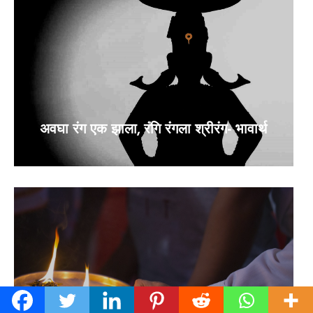
अवघा रंग एक झाला, रंगि रंगला श्रीरंग- भावार्थ