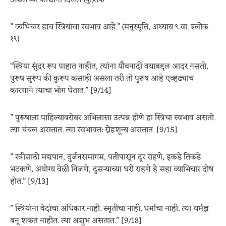
अकलेच्या कांद्यांनी दिलेले (कु)तर्क
” व्यभिचार हाच स्त्रियांचा स्वभाव आहे.” (मनुस्मृति, अध्याय ९ वा. श्लोक
१९)
“स्त्रिया सुंदर रूप पाहात नाहीत, त्यांना यौवनादी वयाबद्दल आदर नसतो,
पुरूष सुरूप की कुरूप कसाही असला तरी तो पुरूष आहे एव्हढ्याच
कारणाने त्याचा भोग घेतात.” [9/14]
” पुरूषाला पाहिल्याबरोबर अभिलासा उत्पन्न होणे हा स्त्रिचा स्वभाव असतो.
त्या चंचल असतात. त्या स्वभावत: स्नेहशून्य असतात. [9/15]
” स्त्रीसाठी मद्यपान, दुर्जनसमागम, पतीपासून दूर राहणे, इकडे तिकडे
भटकणे, अयोग्य वेळी निजणे, दुसर्‍याच्या घरी राहणे हे सहा व्याभिचार दोष
होत.” [9/13]
” स्त्रियांना वेदांचा अधिकार नाही. स्मृतींचा नाही. धर्माचा नाही. त्या धर्मज्ञ
बनू शकत नाहीत. त्या अशुभ असतात.” [9/18]