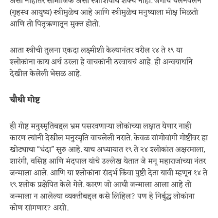
असो नाहीतर सामाजिक असो स्त्रीशिवाय शक्य नाही. जगाचे चलनवलन
(गृहस्थ आयुष्य) स्त्रीमुळेच आहे आणि स्त्रीमुळेच मनुष्याला मोक्ष मिळतो
आणि तो पितृऋणातून मुक्त होतो.
आता स्त्रीची तुलना एकदा लक्ष्मीशी केल्यानंतर वरील १४ ते १९ या
श्लोकांना काय अर्थ उरला हे वाचकांनी ठरवायचं आहे. ही अन्वयार्थाने
देखील केलेली भेसळ आहे.
चौथी गोष्ट
ही गोष्ट मनुस्मृतिबद्दल भ्रम पसरवणाऱ्या लोकांच्या लक्षात येणार नाही
कारण त्यांनी देखील मनुस्मृति वाचलेली नसते. केवळ सांगोवांगी गोष्टींवर हा
खोट्याचा “धंदा” सुरु आहे. याच अध्यायात १९ ते २४ श्लोकांत अक्षरमाला,
शारंगी, वसिष्ठ आणि मंदपाल यांचे उल्लेख येतात जे मनू महाराजांच्या नंतर
जन्माला आले. आणि या श्लोकांना संदर्भ किंवा पुष्टी देता यावी म्हणून १४ ते
१९ श्लोक प्रक्षेपित केले गेले. कारण जो आधी जन्माला आला आहे तो
जन्माला न आलेल्या व्यक्तीबद्दल कसे लिहिल? पण हे निर्बुद्ध लोकांना
कोण सांगणार? असो..