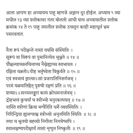
आता आपण हा अध्यायच पाहू म्हणजे अज्ञान दूर होईल. अध्याय ९ व्या
मधील १३ व्या श्लोकावर नंतर बोलतो आधी याच अध्यायातील श्लोक
क्रमांक १४ ते १९ पाहू ज्यातील श्लोक उचलून काही महाधूर्त भ्रम
पसरवतात.
नैता रूपं परीक्षन्ते नासां वयसि संस्थितिः ।
सुरूपं वा विरूपं वा पुमानित्येव भुञ्जते ॥ १४ ॥
पौंश्चल्याच्चलचित्ताच्च नैस्नेह्याच्च स्वभावतः ।
रक्षिता यत्नतोऽपीह भर्तृष्वेता विकुर्वते ॥ १५ ॥
एवं स्वभावं ज्ञात्वाऽसां प्रजापतिनिसर्गजम् ।
परमं यत्नमातिष्ठेत् पुरुषो रक्षणं प्रति ॥ १६ ॥
शय्याऽऽसनमलङ्कारं कामं क्रोधमनार्जवम् ।
द्रोहभावं कुचर्यां च स्त्रीभ्यो मनुरकल्पयत् ॥ १७ ॥
नास्ति स्त्रीणां क्रिया मन्त्रैरिति धर्मे व्यवस्थितिः ।
निरिन्द्रिया ह्यमन्त्राश्च स्त्रीभ्यो अनृतमिति स्थितिः ॥ १८ ॥
तथा च श्रुतयो बह्व्यो निगीता निगमेष्वपि ।
स्वालक्षण्यपरीक्षार्थं तासां शृणुत निष्कृतीः ॥ १९ ॥