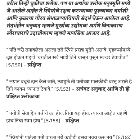
वरील तिन्ही चुकीचा श्लोक. पण या अर्थाचा श्लोक मनुस्मृति मध्ये
जे आलेले आहेत ते स्त्रियांचे रक्षण करण्याच्या पुरुषाच्या धर्माशी
आणि कुळाचा गौरव संभाळण्याविषयी संदर्भ घेऊन आलेला आहे.
संदर्भहीन अनुवाद म्हणजे मूर्खांचा उद्योगच! आणि विनाकारण
स्वैराचाराचे उदात्तीकरण म्हणजे मानसिक आजार आहे.
” पति जरी रागावलेला असला तरी स्त्रिने प्रसन्न मुद्रेने असावे. गृहकर्मामध्ये
दक्ष होऊन राहावे. घरातील सर्व भांडी तिने घासून पुसून स्वच्छ ठेवावीत.”
[5/150] –
प्रक्षिप्त
” लग्नात वधूचे दान केले जाते, त्यामुळे ती पतीच्या मालकीची वस्तू असते हे
तिने कायम ध्यानात ठेवावे.” [5/152] –
अर्धवट अनुवाद आणि तो ही
प्रक्षिप्त श्लोकाचा
” पतीची सेवा हेच पत्नीचे व्रत होय. तिचा यज्ञ होय. त्याच्या आज्ञेत राहाणे
हाच तिचा स्वर्ग होय.” [5/155] –
प्रक्षिप्त
” स्त्रियांनी पहिला पती वारला तरी कधीही दुसरा नवरा करू नये.” [5/162]